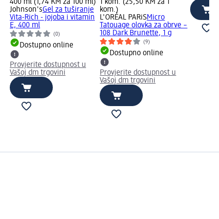
400 ml (1,74 KM za 100 ml)
1 kom. (25,50 KM za 1
Johnson's
Gel za tuširanje
kom.)
Vita-Rich - jojoba i vitamin
L'ORÉAL PARiS
Micro
E, 400 ml
Tatouage olovka za obrve –
108 Dark Brunette, 1 g
(0)
(9)
Dostupno online
Dostupno online
Provjerite dostupnost u
Vašoj dm trgovini
Provjerite dostupnost u
Vašoj dm trgovini