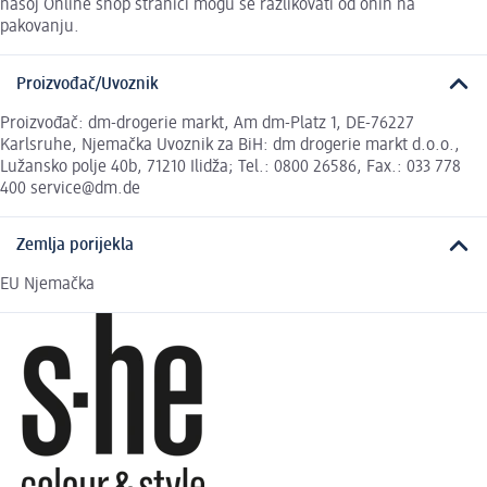
našoj Online shop stranici mogu se razlikovati od onih na
pakovanju.
Proizvođač/Uvoznik
Proizvođač: dm-drogerie markt, Am dm-Platz 1, DE-76227
Karlsruhe, Njemačka Uvoznik za BiH: dm drogerie markt d.o.o.,
Lužansko polje 40b, 71210 Ilidža; Tel.: 0800 26586, Fax.: 033 778
400 service@dm.de
Zemlja porijekla
EU Njemačka