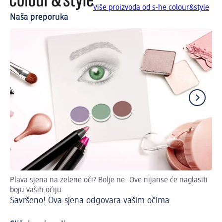
Više proizvoda od s-he colour&style
Naša preporuka
Plava sjena na zelene oči? Bolje ne. Ove nijanse će naglasiti
Ima
boju vaših očiju
sa
Savršeno! Ova sjena odgovara vašim očima
Šm