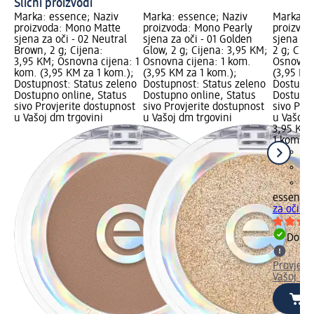
Slični proizvodi
Marka: essence; Naziv
Marka: essence; Naziv
Marka: e
proizvoda: Mono Matte
proizvoda: Mono Pearly
proizvod
sjena za oči - 02 Neutral
sjena za oči - 01 Golden
sjena za 
Brown, 2 g; Cijena:
Glow, 2 g; Cijena: 3,95 KM;
2 g; Cije
3,95 KM; Osnovna cijena: 1
Osnovna cijena: 1 kom.
Osnovna 
kom. (3,95 KM za 1 kom.);
(3,95 KM za 1 kom.);
(3,95 KM
Dostupnost: Status zeleno
Dostupnost: Status zeleno
Dostupno
Dostupno online, Status
Dostupno online, Status
Dostupno
sivo Provjerite dostupnost
sivo Provjerite dostupnost
sivo Pro
u Vašoj dm trgovini
u Vašoj dm trgovini
u Vašoj 
3,95 KM
1 kom. (
essence
za oči - 
Dostu
Provjeri
Vašoj dm