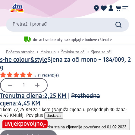
Pretraži i pronađi
dm active beauty: sakupljajte bodove i štedite
Početna stranica
Make up
Šminka za oči
Sjene za oči
s-he colour&style
Sjena za oči mono – 184/009, 2
g
5
(
1 recenzije
)
Trenutna cijena:
2,25 KM
|
Prethodna
cijena:
4,45 KM
1 kom. (2,25 KM za 1 kom.)
Najniža cijena u posljednjih 30 dana:
4,45 KM
uklj. Pdv plus
dostava
dm stalna cijena
nije povećana od 01.02.2023.