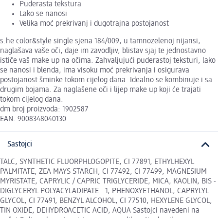
Puderasta tekstura
Lako se nanosi
Velika moć prekrivanj i dugotrajna postojanost
s.he color&style single sjena 184/009, u tamnozelenoj nijansi,
naglašava vaše oči, daje im zavodljiv, blistav sjaj te jednostavno
ističe vaš make up na očima. Zahvaljujući puderastoj teksturi, lako
se nanosi i blenda, ima visoku moć prekrivanja i osigurava
postojanost šminke tokom cijelog dana. Idealno se kombinuje i sa
drugim bojama. Za naglašene oči i lijep make up koji će trajati
tokom cijelog dana.
dm broj proizvoda: 1902587
EAN: 9008348040130
Sastojci
TALC, SYNTHETIC FLUORPHLOGOPITE, CI 77891, ETHYLHEXYL
PALMITATE, ZEA MAYS STARCH, CI 77492, CI 77499, MAGNESIUM
MYRISTATE, CAPRYLIC / CAPRIC TRIGLYCERIDE, MICA, KAOLIN, BIS -
DIGLYCERYL POLYACYLADIPATE - 1, PHENOXYETHANOL, CAPRYLYL
GLYCOL, CI 77491, BENZYL ALCOHOL, CI 77510, HEXYLENE GLYCOL,
TIN OXIDE, DEHYDROACETIC ACID, AQUA Sastojci navedeni na