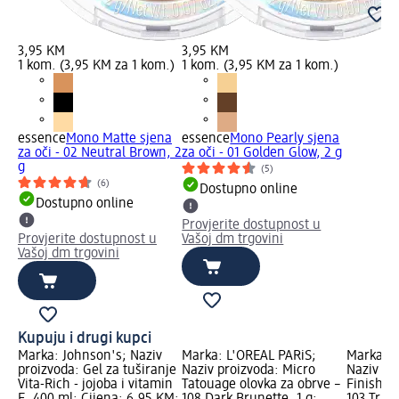
3,95 KM
3,95 KM
1 kom. (3,95 KM za 1 kom.)
1 kom. (3,95 KM za 1 kom.)
essence
Mono Matte sjena
essence
Mono Pearly sjena
za oči - 02 Neutral Brown, 2
za oči - 01 Golden Glow, 2 g
g
(5)
(6)
Dostupno online
Dostupno online
Provjerite dostupnost u
Provjerite dostupnost u
Vašoj dm trgovini
Vašoj dm trgovini
Kupuju i drugi kupci
Marka: Johnson's; Naziv
Marka: L'ORÉAL PARiS;
Marka: 
proizvoda: Gel za tuširanje
Naziv proizvoda: Micro
Naziv pr
Vita-Rich - jojoba i vitamin
Tatouage olovka za obrve –
Finish 3
E, 400 ml; Cijena: 6,95 KM;
108 Dark Brunette, 1 g;
103 True 