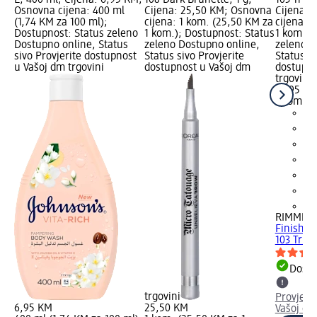
Osnovna cijena: 400 ml
Cijena: 25,50 KM; Osnovna
Cijena: 
(1,74 KM za 100 ml);
cijena: 1 kom. (25,50 KM za
cijena: 
Dostupnost: Status zeleno
1 kom.); Dostupnost: Status
1 kom.);
Dostupno online, Status
zeleno Dostupno online,
zeleno D
sivo Provjerite dostupnost
Status sivo Provjerite
Status si
u Vašoj dm trgovini
dostupnost u Vašoj dm
dostupno
trgovini
19,95 K
1 kom. (
+2
RIMMEL
Finish 3
103 True 
Dostu
trgovini
Provjeri
6,95 KM
25,50 KM
Vašoj dm