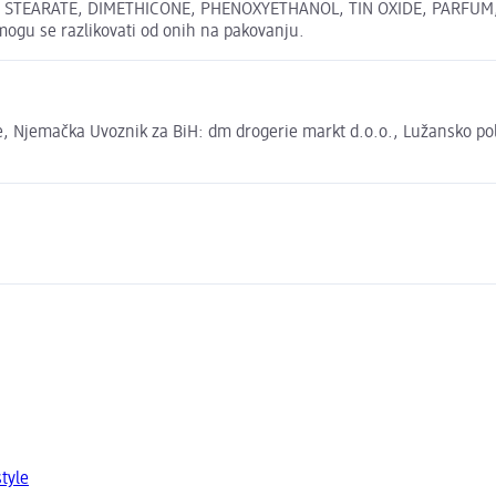
TEARATE, DIMETHICONE, PHENOXYETHANOL, TIN OXIDE, PARFUM, SILIC
 mogu se razlikovati od onih na pakovanju.
 Njemačka Uvoznik za BiH: dm drogerie markt d.o.o., Lužansko polje
tyle