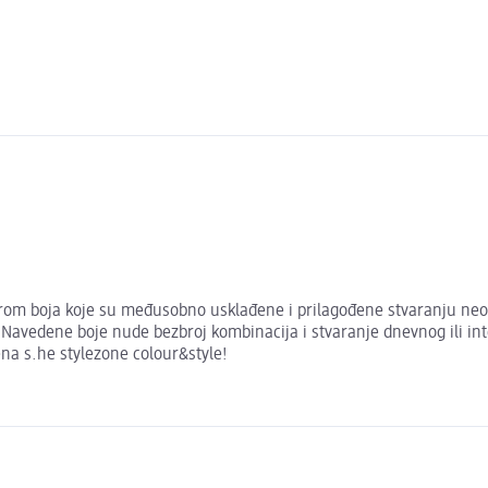
borom boja koje su međusobno usklađene i prilagođene stvaranju neo
. Navedene boje nude bezbroj kombinacija i stvaranje dnevnog ili i
ena s.he stylezone colour&style!