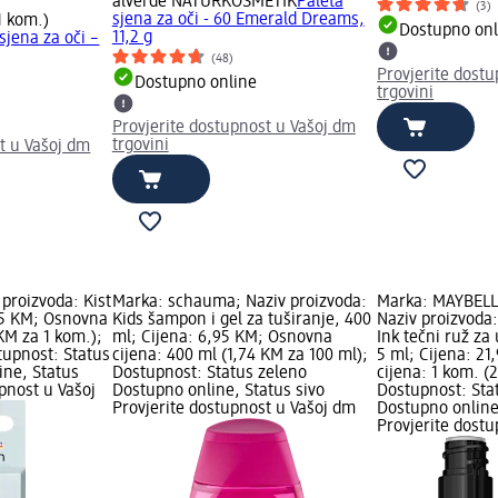
alverde NATURKOSMETIK
Paleta
(3)
sjena za oči - 60 Emerald Dreams,
1 kom.)
Dostupno onl
11,2 g
sjena za oči –
(48)
Provjerite dost
Dostupno online
trgovini
Provjerite dostupnost u Vašoj dm
trgovini
t u Vašoj dm
 proizvoda: Kist
Marka: schauma; Naziv proizvoda:
Marka: MAYBEL
,25 KM; Osnovna
Kids šampon i gel za tuširanje, 400
Naziv proizvoda
 KM za 1 kom.);
ml; Cijena: 6,95 KM; Osnovna
Ink tečni ruž za
upnost: Status
cijena: 400 ml (1,74 KM za 100 ml);
5 ml; Cijena: 2
ine, Status
Dostupnost: Status zeleno
cijena: 1 kom. (
upnost u Vašoj
Dostupno online, Status sivo
Dostupnost: Sta
Provjerite dostupnost u Vašoj dm
Dostupno online
Provjerite dost