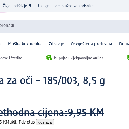
Živjeti održivije 🌳
Usluge
dm služba za korisnike
 pronađi
a
Muška kozmetika
Zdravlje
Osviještena prehrana
Doma
dove i štedite
Kupujte uvijekpovoljno online
a za oči – 185/003, 8,5 g
ethodna cijena:
9,95 KM
95 KM
uklj. Pdv plus
dostava