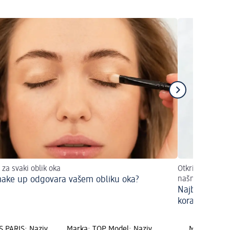
 za svaki oblik oka
Otkrijte kako p
make up odgovara vašem obliku oka?
našminkati ovaj
Najbolji mak
koraka
 PARIS; Naziv
Marka: TOP Model; Naziv
Marka: AURA