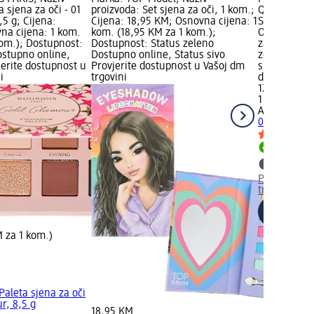
 sjena za oči - 01
proizvoda: Set sjena za oči, 1 kom.;
Quattro pale
5 g; Cijena:
Cijena: 18,95 KM; Osnovna cijena: 1
Sangria, 3,5
na cijena: 1 kom.
kom. (18,95 KM za 1 kom.);
Osnovna cij
kom.); Dostupnost:
Dostupnost: Status zeleno
za 1 kom.);
ostupno online,
Dostupno online, Status sivo
zeleno Dost
jerite dostupnost u
Provjerite dostupnost u Vašoj dm
sivo Provjer
i
trgovini
dm trgovini
12,30 KM
1 kom. (12,
AURA
Quattr
05 Sangria, 
Dostupno
Provjerite 
trgovini
M za 1 kom.)
Paleta sjena za oči
r, 8,5 g
18,95 KM