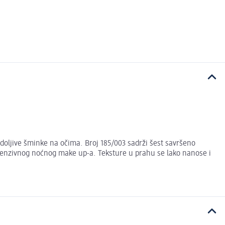
doljive šminke na očima. Broj 185/003 sadrži šest savršeno
ntenzivnog noćnog make up-a. Teksture u prahu se lako nanose i