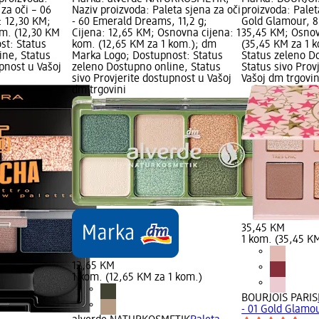
 za oči – 06
Naziv proizvoda: Paleta sjena za oči
proizvoda: Paleta
: 12,30 KM;
- 60 Emerald Dreams, 11,2 g;
Gold Glamour, 8,
om. (12,30 KM
Cijena: 12,65 KM; Osnovna cijena: 1
35,45 KM; Osnov
st: Status
kom. (12,65 KM za 1 kom.); dm
(35,45 KM za 1 
ine, Status
Marka Logo; Dostupnost: Status
Status zeleno D
upnost u Vašoj
zeleno Dostupno online, Status
Status sivo Prov
sivo Provjerite dostupnost u Vašoj
Vašoj dm trgovin
dm trgovini
35,45 KM
1 kom. (35,45 K
12,65 KM
1 kom. (12,65 KM za 1 kom.)
BOURJOIS PARIS
- 01 Gold Glamou