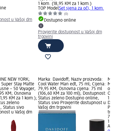
1 kom. (18,95 KM za 1 kom.)
ine
TOP Model
Set sjena za oči, 1 kom.
(0)
upnost u Vašoj dm
Dostupno online
Provjerite dostupnost u Vašoj dm
trgovini
LINE NEW YORK;
Marka: Davidoff; Naziv proizvoda:
Marka: AURA
: Super Stay Matte
Cool Water Man edt, 75 ml; Cijena:
Matte & Skin
 usne – 50 Voyager,
79,95 KM; Osnovna cijena: 75 ml
olovci, 1,2 
1,95 KM; Osnovna
(106,60 KM za 100 ml); Dostupnost:
Osnovna cij
21,95 KM za 1 kom.);
Status zeleno Dostupno online,
1 kom.); Do
tus zeleno
Status sivo Provjerite dostupnost u
Dostupno on
, Status sivo
Vašoj dm trgovini
Provjerite 
upnost u Vašoj dm
trgovini
7,95 KM
1 kom. (7,9
AURA
Matte 