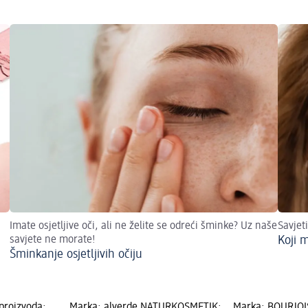
Imate osjetljive oči, ali ne želite se odreći šminke? Uz naše
Savjeti
savjete ne morate!
Koji 
Šminkanje osjetljivih očiju
proizvoda:
Marka: alverde NATURKOSMETIK;
Marka: BOURJOIS