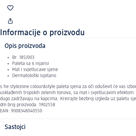
Informacije o proizvodu
Opis proizvoda
Br. 185/003
Paleta sa 6 nijansi
Mat i svjetlucave sjene
Dermatološki ispitano
s.he stylezone colour&style paleta sjena za oči oduševit će vas iz
usklađenih tropskih zelenih tonova, sa mat i svjetlucavim efektom
dugo zadržavaju na kapcima. Kreirajte bezbroj izgleda uz paletu sj
dm broj proizvoda: 1902558
EAN: 9008348040550
Sastojci