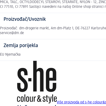
MICA, TALC, OCTYLDODECYL STEAROYL STEARATE, NYLON - 12, ZINC S
CI 77510, CI 77891 Sastojci navedeni na našoj Online shop stranici
Proizvođač/Uvoznik
Proizvođač: dm-drogerie markt, Am dm-Platz 1, DE-76227 Karlsruhe,
service@dm.de
Zemlja porijekla
EU Njemačka
Više proizvoda od s-he colour&s