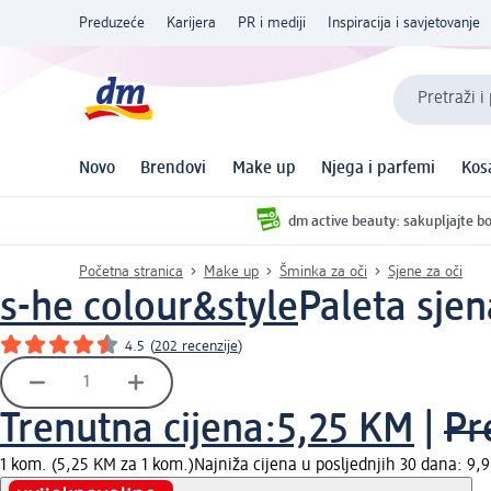
Preduzeće
Karijera
PR i mediji
Inspiracija i savjetovanje
Pretraži i
Novo
Brendovi
Make up
Njega i parfemi
Kos
dm active beauty: sakupljajte bo
Početna stranica
Make up
Šminka za oči
Sjene za oči
s-he colour&style
Paleta sjen
4.5
(
202 recenzije
)
Trenutna cijena:
5,25 KM
|
Pr
1 kom. (5,25 KM za 1 kom.)
Najniža cijena u posljednjih 30 dana: 9,