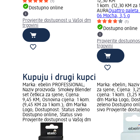
12,30 KM
(1)
1 kom. (12,30 KM za 
Dostupno online
AURA
Quattro paleta 
06 Mocha, 3,5 g
Provjerite dostupnost u Vašoj dm
(1)
trgovini
Dostupno online
Provjerite dostupnos
trgovini
Kupuju i drugi kupci
Marka: ebelin PROFESSIONAL;
Marka: ebelin; Naziv
Naziv proizvoda: Smokey Blender
za sjene; Cijena: 3
set četkica za sjene; Cijena:
cijena: 1 kom. (3,25
9,45 KM; Osnovna cijena: 1 kom.
dm Marka Logo; Dost
(9,45 KM za 1 kom.); dm Marka
zeleno Dostupno onl
Logo; Dostupnost: Status zeleno
sivo Provjerite dost
Dostupno online, Status sivo
Provjerite dostupnost u Vašoj dm