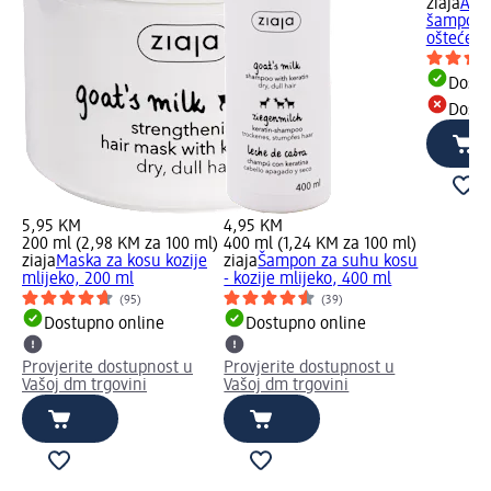
ziaja
Arga
šampon z
oštećenu
Dostu
Dostu
5,95 KM
4,95 KM
200 ml (2,98 KM za 100 ml)
400 ml (1,24 KM za 100 ml)
ziaja
Maska za kosu kozije
ziaja
Šampon za suhu kosu
mlijeko, 200 ml
- kozije mlijeko, 400 ml
(95)
(39)
Dostupno online
Dostupno online
Provjerite dostupnost u
Provjerite dostupnost u
Vašoj dm trgovini
Vašoj dm trgovini