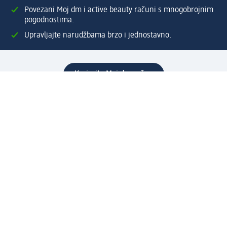
Povezani Moj dm i active beauty računi s mnogobrojnim
pogodnostima.
Upravljajte narudžbama brzo i jednostavno.
Kreirajte Moj dm račun
Pomoć
Programi i usluge
dm služba za korisnike
Načini i troškovi dostave
Povrat proizvoda
Preduzeće
O nama
Odgovornost
Karijera
PR i mediji
Svijet proizvoda
dm Svijet