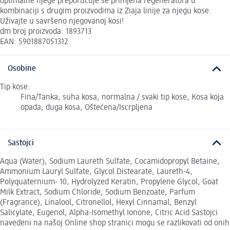
optimalne njege preporučuje se primjena regeneratora u
kombinaciji s drugim proizvodima iz Ziaja linije za njegu kose.
Uživajte u savršeno njegovanoj kosi!
dm broj proizvoda: 1893713
EAN: 5901887051312
Osobine
Tip kose:
Fina/Tanka, suha kosa, normalna / svaki tip kose, Kosa koja
opada, duga kosa, Oštećena/Iscrpljena
Sastojci
Aqua (Water), Sodium Laureth Sulfate, Cocamidopropyl Betaine,
Ammonium Lauryl Sulfate, Glycol Distearate, Laureth-4,
Polyquaternium- 10, Hydrolyzed Keratin, Propylene Glycol, Goat
Milk Extract, Sodium Chloride, Sodium Benzoate, Parfum
(Fragrance), Linalool, Citronellol, Hexyl Cinnamal, Benzyl
Salicylate, Eugenol, Alpha-Isomethyl Ionone, Citric Acid Sastojci
navedeni na našoj Online shop stranici mogu se razlikovati od onih