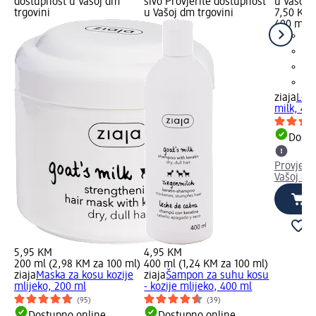
dostupnost u Vašoj dm
sivo Provjerite dostupnost
u Vašoj 
trgovini
u Vašoj dm trgovini
7,50 KM
400 ml (
ziaja
Losi
milk, 40
Dostu
Provjeri
Vašoj dm
5,95 KM
4,95 KM
200 ml (2,98 KM za 100 ml)
400 ml (1,24 KM za 100 ml)
ziaja
Maska za kosu kozije
ziaja
Šampon za suhu kosu
mlijeko, 200 ml
- kozije mlijeko, 400 ml
(95)
(39)