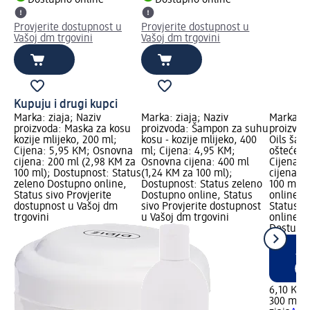
Dostupno online
Dostupno online
Provjerite dostupnost u
Provjerite dostupnost u
Vašoj dm trgovini
Vašoj dm trgovini
Kupuju i drugi kupci
Marka: ziaja; Naziv
Marka: ziaja; Naziv
Marka: z
proizvoda: Maska za kosu
proizvoda: Šampon za suhu
proizvod
kozije mlijeko, 200 ml;
kosu - kozije mlijeko, 400
Oils šam
Cijena: 5,95 KM; Osnovna
ml; Cijena: 4,95 KM;
oštećenu
cijena: 200 ml (2,98 KM za
Osnovna cijena: 400 ml
Cijena: 
100 ml); Dostupnost: Status
(1,24 KM za 100 ml);
cijena: 
zeleno Dostupno online,
Dostupnost: Status zeleno
100 ml);
Status sivo Provjerite
Dostupno online, Status
online L
dostupnost u Vašoj dm
sivo Provjerite dostupnost
Status z
trgovini
u Vašoj dm trgovini
online, 
Dostupn
6,10 KM
300 ml (