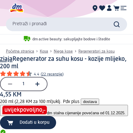
Pretraži i pronađi
dm active beauty: sakupljajte bodove i štedite
Početna stranica
Kosa
Njega kose
Regeneratori za kosu
ziaja
Regenerator za suhu kosu - kozije mlijeko,
200 ml
4.4
(
22 recenzije
)
4,55 KM
200 ml (2,28 KM za 100 ml)
uklj. Pdv plus
dostava
dm stalna cijena
nije povećana od 01.12.2025.
Dodati u korpu