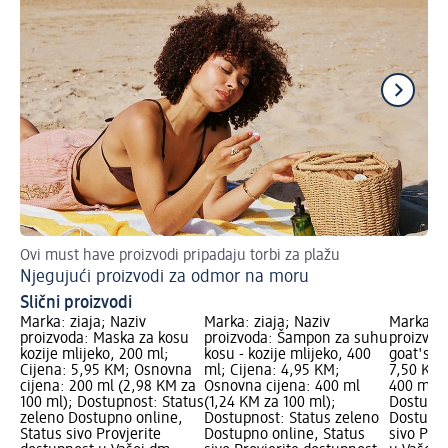
Ovi must have proizvodi pripadaju torbi za plažu
Naj
Njegujući proizvodi za odmor na moru
Su
Slični proizvodi
Marka: ziaja; Naziv
Marka: ziaja; Naziv
Marka: z
proizvoda: Maska za kosu
proizvoda: Šampon za suhu
proizvoda
kozije mlijeko, 200 ml;
kosu - kozije mlijeko, 400
goat's mi
Cijena: 5,95 KM; Osnovna
ml; Cijena: 4,95 KM;
7,50 KM;
cijena: 200 ml (2,98 KM za
Osnovna cijena: 400 ml
400 ml (
100 ml); Dostupnost: Status
(1,24 KM za 100 ml);
Dostupno
zeleno Dostupno online,
Dostupnost: Status zeleno
Dostupno
Status sivo Provjerite
Dostupno online, Status
sivo Pro