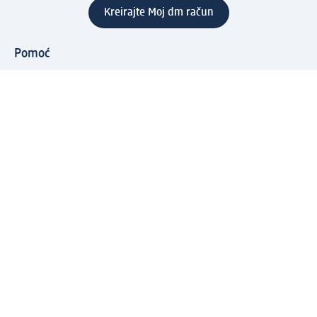
Kreirajte Moj dm račun
Pomoć
Programi i usluge
dm služba za korisnike
Načini i troškovi dostave
Povrat proizvoda
Preduzeće
O nama
Odgovornost
Karijera
PR i mediji
Svijet proizvoda
dm Svijet