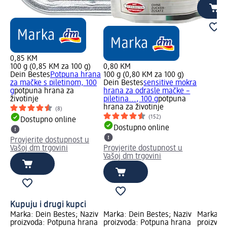
0,85 KM
100 g (0,85 KM za 100 g)
0,80 KM
Dein Bestes
Potpuna hrana
100 g (0,80 KM za 100 g)
za mačke s piletinom, 100
Dein Bestes
sensitive mokra
g
potpuna hrana za
hrana za odrasle mačke –
životinje
piletina..., 100 g
potpuna
hrana za životinje
(8)
(152)
Dostupno online
Dostupno online
Provjerite dostupnost u
Vašoj dm trgovini
Provjerite dostupnost u
Vašoj dm trgovini
Kupuju i drugi kupci
Marka: Dein Bestes; Naziv
Marka: Dein Bestes; Naziv
Marka: D
proizvoda: Potpuna hrana
proizvoda: Potpuna hrana
proizvod