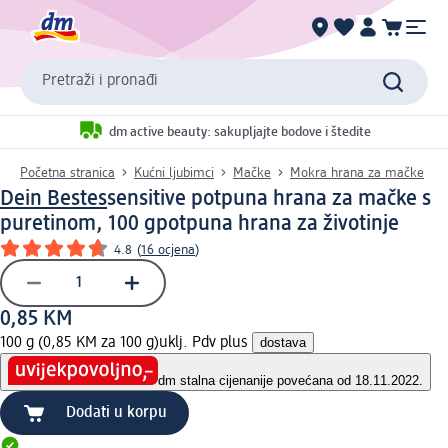
Pretraži i pronađi
dm active beauty: sakupljajte bodove i štedite
Početna stranica
Kućni ljubimci
Mačke
Mokra hrana za mačke
Dein Bestes
sensitive potpuna hrana za mačke s
puretinom, 100 g
potpuna hrana za životinje
4.8
(
16 ocjena
)
0,85 KM
100 g (0,85 KM za 100 g)
uklj. Pdv plus
dostava
dm stalna cijena
nije povećana od 18.11.2022.
Dodati u korpu