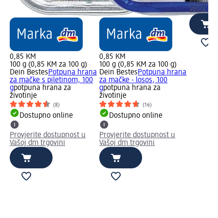
Provjeri
Vašoj dm
0,85 KM
0,85 KM
100 g (0,85 KM za 100 g)
100 g (0,85 KM za 100 g)
Dein Bestes
Potpuna hrana
Dein Bestes
Potpuna hrana
za mačke s piletinom, 100
za mačke - losos, 100
g
potpuna hrana za
g
potpuna hrana za
životinje
životinje
(8)
(16)
Dostupno online
Dostupno online
Provjerite dostupnost u
Provjerite dostupnost u
Vašoj dm trgovini
Vašoj dm trgovini