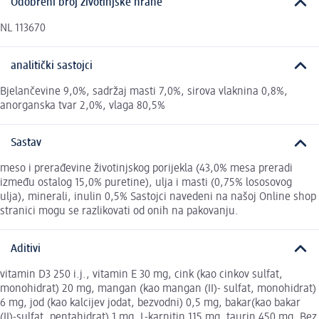
Odobreni broj životinjske hrane
NL 113670
analitički sastojci
Bjelančevine 9,0%, sadržaj masti 7,0%, sirova vlaknina 0,8%,
anorganska tvar 2,0%, vlaga 80,5%
Sastav
meso i prerađevine životinjskog porijekla (43,0% mesa preradi
između ostalog 15,0% puretine), ulja i masti (0,75% lososovog
ulja), minerali, inulin 0,5% Sastojci navedeni na našoj Online shop
stranici mogu se razlikovati od onih na pakovanju.
Aditivi
vitamin D3 250 i.j., vitamin E 30 mg, cink (kao cinkov sulfat,
monohidrat) 20 mg, mangan (kao mangan (II)- sulfat, monohidrat)
6 mg, jod (kao kalcijev jodat, bezvodni) 0,5 mg, bakar(kao bakar
(II)-sulfat, pentahidrat) 1 mg, L-karnitin 115 mg, taurin 450 mg. Bez