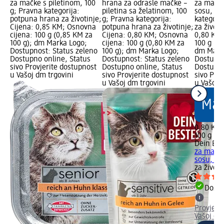
za mačke s piletinom, 100
hrana za odrasle mačke –
za mačke
g; Pravna kategorija:
piletina sa želatinom, 100
sosu, 10
potpuna hrana za životinje;
g; Pravna kategorija:
kategori
Cijena: 0,85 KM; Osnovna
potpuna hrana za životinje;
za životi
cijena: 100 g (0,85 KM za
Cijena: 0,80 KM; Osnovna
0,80 KM;
100 g); dm Marka Logo;
cijena: 100 g (0,80 KM za
100 g (0,
Dostupnost: Status zeleno
100 g); dm Marka Logo;
dm Mark
Dostupno online, Status
Dostupnost: Status zeleno
Dostupno
sivo Provjerite dostupnost
Dostupno online, Status
Dostupno
u Vašoj dm trgovini
sivo Provjerite dostupnost
sivo Pro
u Vašoj dm trgovini
u Vašoj 
0,80 KM
100 g (0
Dein Bes
za mačke
sosu, 10
za životi
Dostu
Provjeri
Vašoj dm