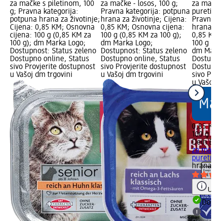
za mačke s piletinom, 100
za mačke - losos, 100 g;
za mačke
g; Pravna kategorija:
Pravna kategorija: potpuna
puretina
potpuna hrana za životinje;
hrana za životinje; Cijena:
Pravna k
Cijena: 0,85 KM; Osnovna
0,85 KM; Osnovna cijena:
hrana za 
cijena: 100 g (0,85 KM za
100 g (0,85 KM za 100 g);
0,85 KM;
100 g); dm Marka Logo;
dm Marka Logo;
100 g (0,
Dostupnost: Status zeleno
Dostupnost: Status zeleno
dm Mark
Dostupno online, Status
Dostupno online, Status
Dostupno
sivo Provjerite dostupnost
sivo Provjerite dostupnost
Dostupno
u Vašoj dm trgovini
u Vašoj dm trgovini
sivo Pro
u Vašoj 
0,85 KM
100 g (0
Dein Bes
za mačke
puretina 
hrana za
Uput
Dostu