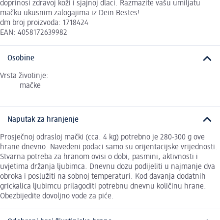
doprinosi zdravoj koži i sjajnoj dlaci. Razmazite vašu umiljatu
mačku ukusnim zalogajima iz Dein Bestes!
dm broj proizvoda: 1718424
EAN: 4058172639982
Osobine
Vrsta životinje:
mačke
Naputak za hranjenje
Prosječnoj odrasloj mački (cca. 4 kg) potrebno je 280-300 g ove
hrane dnevno. Navedeni podaci samo su orijentacijske vrijednosti.
Stvarna potreba za hranom ovisi o dobi, pasmini, aktivnosti i
uvjetima držanja ljubimca. Dnevnu dozu podijeliti u najmanje dva
obroka i poslužiti na sobnoj temperaturi. Kod davanja dodatnih
grickalica ljubimcu prilagoditi potrebnu dnevnu količinu hrane.
Obezbijedite dovoljno vode za piće.