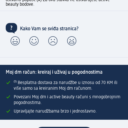
ostvariti popust.
(#) Za ovu stavku ne ostvarujete active
beauty bodove.
Kako Vam se sviđa stranica?
Moj dm račun: kreiraj i uživaj u pogodnostima
⁽¹⁾ Besplatna dostava za narudžbe u iznosu od 70 KM ili
više samo sa kreiranim Moj dm računom.
Povezani Moj dm i active beauty računi s mnogobrojnim
pogodnostima.
Upravljajte narudžbama brzo i jednostavno.