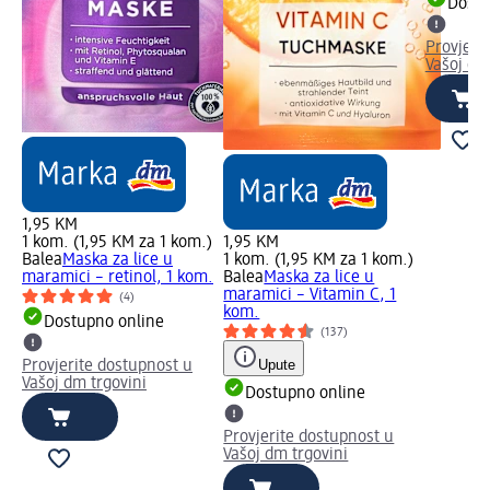
Dostu
Provjeri
Vašoj dm
1,95 KM
1 kom. (1,95 KM za 1 kom.)
1,95 KM
Balea
Maska za lice u
1 kom. (1,95 KM za 1 kom.)
maramici – retinol, 1 kom.
Balea
Maska za lice u
maramici – Vitamin C, 1
(4)
kom.
Dostupno online
(137)
Upute
Provjerite dostupnost u
Vašoj dm trgovini
Dostupno online
Provjerite dostupnost u
Vašoj dm trgovini