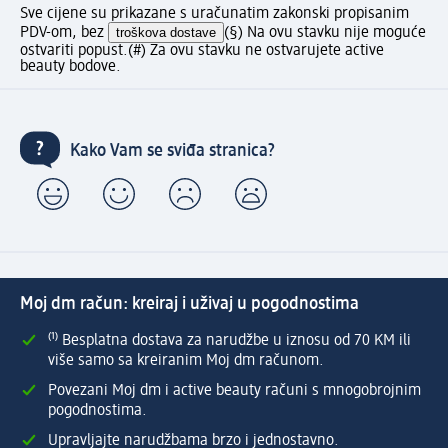
Sve cijene su prikazane s uračunatim zakonski propisanim
PDV-om, bez
troškova dostave
(§) Na ovu stavku nije moguće
ostvariti popust.
(#) Za ovu stavku ne ostvarujete active
beauty bodove.
Kako Vam se sviđa stranica?
Moj dm račun: kreiraj i uživaj u pogodnostima
⁽¹⁾ Besplatna dostava za narudžbe u iznosu od 70 KM ili
više samo sa kreiranim Moj dm računom.
Povezani Moj dm i active beauty računi s mnogobrojnim
pogodnostima.
Upravljajte narudžbama brzo i jednostavno.