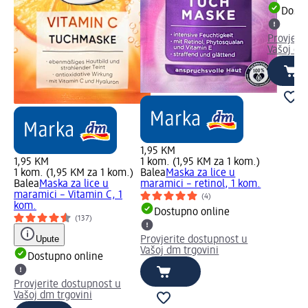
Dostu
Provjeri
Vašoj dm
1,95 KM
1,95 KM
1 kom. (1,95 KM za 1 kom.)
1 kom. (1,95 KM za 1 kom.)
Balea
Maska za lice u
Balea
Maska za lice u
maramici – retinol, 1 kom.
maramici – Vitamin C, 1
(4)
kom.
Dostupno online
(137)
Upute
Provjerite dostupnost u
Vašoj dm trgovini
Dostupno online
Provjerite dostupnost u
Vašoj dm trgovini