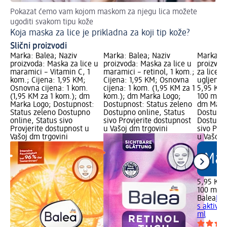
Pokazat ćemo vam kojom maskom za njegu lica možete
Odl
ugoditi svakom tipu kože
Ne
Koja maska za lice je prikladna za koji tip kože?
Slični proizvodi
Marka: Balea; Naziv
Marka: Balea; Naziv
Marka: B
proizvoda: Maska za lice u
proizvoda: Maska za lice u
proizvod
maramici – Vitamin C, 1
maramici – retinol, 1 kom.;
za lice s
kom.; Cijena: 1,95 KM;
Cijena: 1,95 KM; Osnovna
ugljenom
Osnovna cijena: 1 kom.
cijena: 1 kom. (1,95 KM za 1
5,95 KM;
(1,95 KM za 1 kom.); dm
kom.); dm Marka Logo;
100 ml (
Marka Logo; Dostupnost:
Dostupnost: Status zeleno
dm Mark
Status zeleno Dostupno
Dostupno online, Status
Dostupno
online, Status sivo
sivo Provjerite dostupnost
Dostupno
Provjerite dostupnost u
u Vašoj dm trgovini
sivo Pro
Vašoj dm trgovini
u Vašoj 
5,95 KM
100 ml (
Balea
Pee
s aktivn
ml