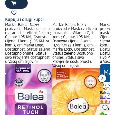
Kupuju i drugi kupci
Marka: Balea; Naziv
Marka: Balea; Naziv
Marka: B
proizvoda: Maska za lice u
proizvoda: Maska za lice u
proizvod
maramici – retinol, 1 kom.;
maramici – Vitamin C, 1
maska za
Cijena: 1,95 KM; Osnovna
kom.; Cijena: 1,95 KM;
Cijena: 
cijena: 1 kom. (1,95 KM za 1
Osnovna cijena: 1 kom.
cijena: 1
kom.); dm Marka Logo;
(1,95 KM za 1 kom.); dm
kom.); d
Dostupnost: Status zeleno
Marka Logo; Dostupnost:
Dostupno
Dostupno online, Status
Status zeleno Dostupno
Dostupno
sivo Provjerite dostupnost
online, Status sivo
sivo Pro
u Vašoj dm trgovini
Provjerite dostupnost u
u Vašoj 
Vašoj dm trgovini
1,95 KM
1 kom. (
Balea
Aqu
lice, 1 k
Uput