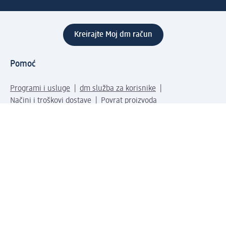
Kreirajte Moj dm račun
Pomoć
Programi i usluge
dm služba za korisnike
Načini i troškovi dostave
Povrat proizvoda
Preduzeće
O nama
Odgovornost
Karijera
PR i mediji
Svijet proizvoda
dm Svijet