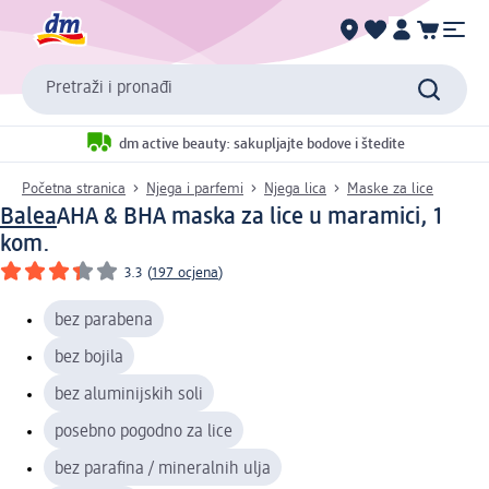
Pretraži i pronađi
dm active beauty: sakupljajte bodove i štedite
Početna stranica
Njega i parfemi
Njega lica
Maske za lice
Balea
AHA & BHA maska za lice u maramici, 1
kom.
3.3
(
197 ocjena
)
bez parabena
bez bojila
bez aluminijskih soli
posebno pogodno za lice
bez parafina / mineralnih ulja