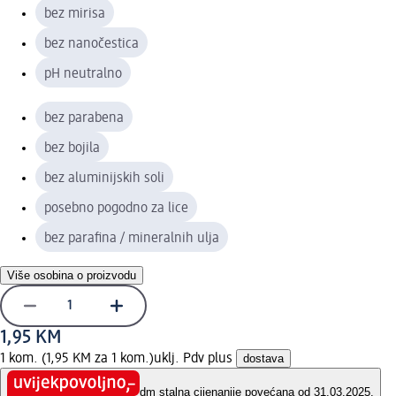
bez mirisa
bez nanočestica
pH neutralno
bez parabena
bez bojila
bez aluminijskih soli
posebno pogodno za lice
bez parafina / mineralnih ulja
Više osobina o proizvodu
1,95 KM
1 kom. (1,95 KM za 1 kom.)
uklj. Pdv plus
dostava
dm stalna cijena
nije povećana od 31.03.2025.