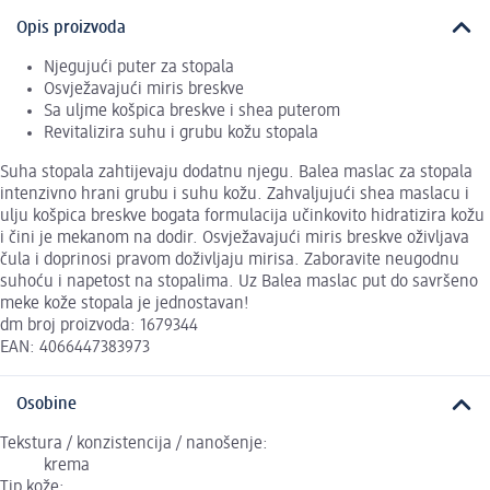
Opis proizvoda
Njegujući puter za stopala
Osvježavajući miris breskve
Sa uljme košpica breskve i shea puterom
Revitalizira suhu i grubu kožu stopala
Suha stopala zahtijevaju dodatnu njegu. Balea maslac za stopala
intenzivno hrani grubu i suhu kožu. Zahvaljujući shea maslacu i
ulju košpica breskve bogata formulacija učinkovito hidratizira kožu
i čini je mekanom na dodir. Osvježavajući miris breskve oživljava
čula i doprinosi pravom doživljaju mirisa. Zaboravite neugodnu
suhoću i napetost na stopalima. Uz Balea maslac put do savršeno
meke kože stopala je jednostavan!
dm broj proizvoda: 1679344
EAN: 4066447383973
Osobine
Tekstura / konzistencija / nanošenje:
krema
Tip kože: