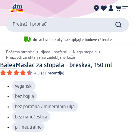
Pretraži i pronađi
dm active beauty: sakupljajte bodove i štedite
Početna stranica
Njega i parfemi
Njega stopala
Proizvodi za uklanjanje zadebljane kože
Balea
Maslac za stopala - breskva, 150 ml
4.3
(
22 recenzije
)
veganski
bez bojila
bez parafina / mineralnih ulja
bez nanočestica
pH neutralno