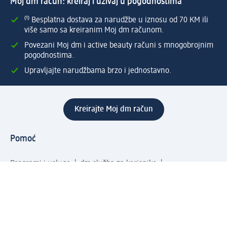
Moj dm račun: kreiraj i uživaj u pogodnostima
⁽¹⁾ Besplatna dostava za narudžbe u iznosu od 70 KM ili
više samo sa kreiranim Moj dm računom.
Povezani Moj dm i active beauty računi s mnogobrojnim
pogodnostima.
Upravljajte narudžbama brzo i jednostavno.
Kreirajte Moj dm račun
Pomoć
Programi i usluge
dm služba za korisnike
Načini i troškovi dostave
Povrat proizvoda
Preduzeće
O nama
Odgovornost
Karijera
PR i mediji