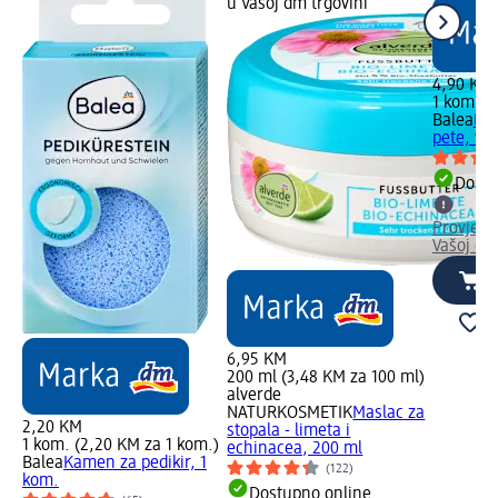
u Vašoj dm trgovini
4,90 KM
1 kom. (
Balea
Dvo
pete, viš
Dostu
Provjeri
Vašoj dm
6,95 KM
200 ml (3,48 KM za 100 ml)
alverde
NATURKOSMETIK
Maslac za
2,20 KM
stopala - limeta i
1 kom. (2,20 KM za 1 kom.)
echinacea, 200 ml
Balea
Kamen za pedikir, 1
(122)
kom.
Dostupno online