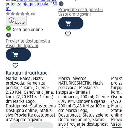
puter za njegu stopala, 150
ml
Provjerite dostupnost u
Vašoj dm trgovini
(0)
Upute
Dostupno online
Provjerite dostupnost u
Vašoj dm trgovini
Kupuju i drugi kupci
Marka: Balea; Naziv
Marka: alverde
Marka: B
proizvoda: Kamen za
NATURKOSMETIK; Naziv
proizvod
pedikir, 1 kom.; Cijena:
proizvoda: Maslac za
turpija z
2,20 KM; Osnovna cijena: 1
stopala - limeta i
kom.; Ci
kom. (2,20 KM za 1 kom.);
echinacea, 200 ml; Cijena:
Osnovna 
dm Marka Logo;
6,95 KM; Osnovna cijena:
(4,90 KM
Dostupnost: Status zeleno
200 ml (3,48 KM za 100 ml);
Marka Lo
Dostupno online, Status
dm Marka Logo;
Status z
sivo Provjerite dostupnost
Dostupnost: Status zeleno
online, S
u Vašoj dm trgovini
Dostupno online, Status
Provjeri
sivo Provjerite dostupnost
Vašoj dm