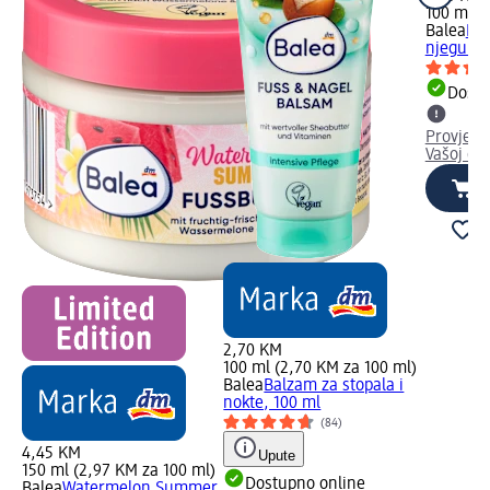
100 ml (
Balea
Int
njegu st
Dostu
Provjeri
Vašoj dm
2,70 KM
100 ml (2,70 KM za 100 ml)
Balea
Balzam za stopala i
nokte, 100 ml
(84)
4,45 KM
Upute
150 ml (2,97 KM za 100 ml)
Dostupno online
Balea
Watermelon Summer