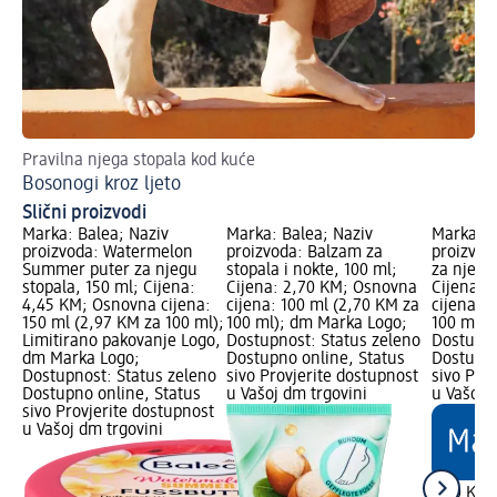
Pravilna njega stopala kod kuće
Pe
Bosonogi kroz ljeto
Slični proizvodi
Marka: Balea; Naziv
Marka: Balea; Naziv
Marka: B
proizvoda: Watermelon
proizvoda: Balzam za
proizvod
Summer puter za njegu
stopala i nokte, 100 ml;
za njegu
stopala, 150 ml; Cijena:
Cijena: 2,70 KM; Osnovna
Cijena: 
4,45 KM; Osnovna cijena:
cijena: 100 ml (2,70 KM za
cijena: 
150 ml (2,97 KM za 100 ml);
100 ml); dm Marka Logo;
100 ml);
Limitirano pakovanje Logo,
Dostupnost: Status zeleno
Dostupno
dm Marka Logo;
Dostupno online, Status
Dostupno
Dostupnost: Status zeleno
sivo Provjerite dostupnost
sivo Pro
Dostupno online, Status
u Vašoj dm trgovini
u Vašoj 
sivo Provjerite dostupnost
u Vašoj dm trgovini
3,30 KM