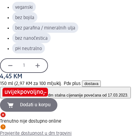
veganski
bez bojila
bez parafina / mineralnih ulja
bez nanočestica
pH neutralno
4,45 KM
150 ml (2,97 KM za 100 ml)
uklj. Pdv plus
dostava
dm stalna cijena
nije povećana od 17.03.2023.
Dodati u korpu
Trenutno nije dostupno online
Provjerite dostupnost u dm trgovini