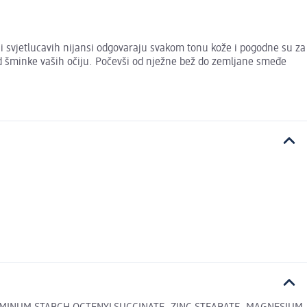
 i svjetlucavih nijansi odgovaraju svakom tonu kože i pogodne su za
led šminke vaših očiju. Počevši od nježne bež do zemljane smeđe