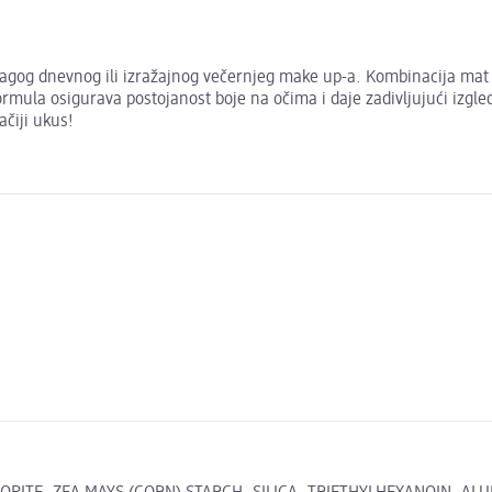
blagog dnevnog ili izražajnog večernjeg make up-a. Kombinacija mat
formula osigurava postojanost boje na očima i daje zadivljujući izg
ačiji ukus!