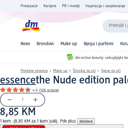
Preduzeće
Karijera
PR i mediji
Inspiracija i savjetovanje
Pretraži i
Novo
Brendovi
Make up
Njega i parfemi
Kos
dm active beauty: sakupljajte bo
Početna stranica
Make up
Šminka za oči
Sjene za oči
essence
the Nude edition pale
4.6
(
106 ocjena
)
8,85 KM
1 kom. (8,85 KM za 1 kom.)
uklj. Pdv plus
dostava