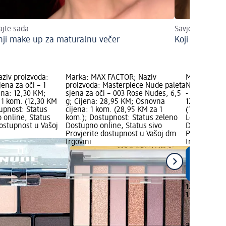
ajte sada
Savjeti za svaki
nji make up za maturalnu večer
Koji make up
ziv proizvoda:
Marka: MAX FACTOR; Naziv
Marka: alv
jena za oči – 1
proizvoda: Masterpiece Nude paleta
Naziv proizv
ena: 12,30 KM;
sjena za oči – 003 Rose Nudes, 6,5
- 50 Nude Gl
 1 kom. (12,30 KM
g; Cijena: 28,95 KM; Osnovna
12,65 KM; O
upnost: Status
cijena: 1 kom. (28,95 KM za 1
(12,65 KM z
 online, Status
kom.); Dostupnost: Status zeleno
Logo; Dostu
dostupnost u Vašoj
Dostupno online, Status sivo
Dostupno on
Provjerite dostupnost u Vašoj dm
Provjerite 
trgovini
trgovini
12,65 KM
1 kom. (12,
alverde NA