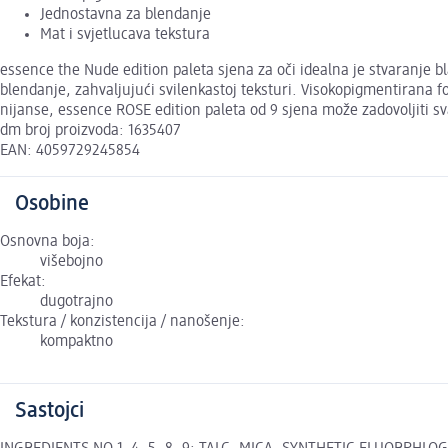
Jednostavna za blendanje
Mat i svjetlucava tekstura
essence the Nude edition paleta sjena za oči idealna je stvaranje 
blendanje, zahvaljujući svilenkastoj teksturi. Visokopigmentirana 
nijanse, essence ROSE edition paleta od 9 sjena može zadovoljiti sv
dm broj proizvoda: 1635407
EAN: 4059729245854
Osobine
Osnovna boja:
višebojno
Efekat:
dugotrajno
Tekstura / konzistencija / nanošenje:
kompaktno
Sastojci