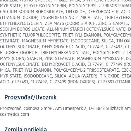
INGREDIENTS NO 1, 4, 5, 8, 9: TALC, MICA, SYNTHETIC FLUORPH
MYRISTATE, ETHYLHEXYLGLYCERIN, POLYGLYCERYL-2 TRIISOSTEARAT
CALCIUM SODIUM BOROSILICATE, TIN OXIDE, DEHYDROACETIC ACID, MA
(TITANIUM DIOXIDE). INGREDIENTS NO 2: MICA, TALC, TRIETHYLH
ETHYLHEXYLGLYCERIN, ZEA MAYS (CORN) STARCH, ZINC STEARATE, 
SODIUM BOROSILICATE, ALUMINUM STARCH OCTENYLSUCCINATE, DEHYD
SYNTHETIC FLUORPHLOGOPITE, TRIETHYLHEXANOIN, POLYGLYCERYL-
STEARATE, MAGNESIUM MYRISTATE, ISODODECANE, SILICA, TIN OXI
OCTENYLSUCCINATE, DEHYDROACETIC ACID, CI 77491, CI 77492, CI 
FLUORPHLOGOPITE, TRIETHYLHEXANOIN, TALC, POLYGLYCERYL-2 TR
MAYS (CORN) STARCH, ZINC STEARATE, MAGNESIUM MYRISTATE, ISO
OCTENYLSUCCINATE, DEHYDROACETIC ACID, CI 77491, CI 77499 (IR
MICA, TRIETHYLHEXANOIN, POLYGLYCERYL-2 TRIISOSTEARATE, C20
MYRISTATE, ISODODECANE, SILICA, AQUA (WATER), TIN OXIDE, ST
ACID, CI 77491, CI 77492, CI 77499 (IRON OXIDES), CI 77891 (TITANI
Proizvođač/Uvoznik
Proizvođač: cosnova GmbH, Am Limespark 2, D-65843 Sulzbach am 
cosmetics.com
Zemlja porijekla