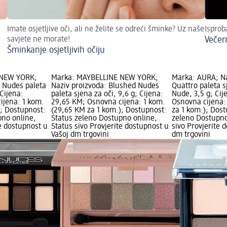
Imate osjetljive oči, ali ne želite se odreći šminke? Uz naše
Isprob
savjete ne morate!
Večer
Šminkanje osjetljivih očiju
 NEW YORK;
Marka: MAYBELLINE NEW YORK;
Marka: AURA; Na
e Nudes paleta
Naziv proizvoda: Blushed Nudes
Quattro paleta s
 Cijena:
paleta sjena za oči, 9,6 g; Cijena:
Nude, 3,5 g; Cij
ijena: 1 kom.
29,65 KM; Osnovna cijena: 1 kom.
Osnovna cijena:
); Dostupnost:
(29,65 KM za 1 kom.); Dostupnost:
za 1 kom.); Dost
pno online,
Status zeleno Dostupno online,
zeleno Dostupno
te dostupnost u
Status sivo Provjerite dostupnost u
sivo Provjerite 
Vašoj dm trgovini
dm trgovini