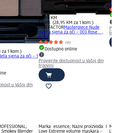
sjena za oči
Dostupno
28,95 KM
1 kom. (28,95 KM za 1 kom.)
MAX FACTOR
Masterpiece Nude
Provjerite 
paleta sjena za oči – 003 Rose...,
trgovini
6,5 g
(43)
Dostupno online
 za 1 kom.)
eta sjena za oči – 1
Provjerite dostupnost u Vašoj dm
trgovini
ine
upnost u Vašoj dm
PROFESSIONAL;
Marka: essence; Naziv proizvoda: I
Marka: esse
: Smokey Blender
Love Extreme volume maskara –
Love Extrem