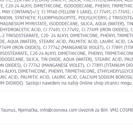
LOGOPITE, ZEA MAYS (CORN) STARCH, SILICA, TRIETHYLHEXANOIN,
E, C20-24 ALKYL DIMETHICONE, ISODODECANE, PHENYL TRIMETHICO
Y CONTAIN/[+/-]: CI 19140 (YELLOW 5 LAKE), CI 77491, CI 77492, 
EXANOIN, SYNTHETIC FLUORPHLOGOPITE, POLYGLYCERYL-2 TRIISOST
MAGNESIUM MYRISTATE, ISODODECANE, SILICA, AQUA (WATER), TIN 
ROACETIC ACID, CI 77491, CI 77492, CI 77499 (IRON OXIDES), CI
2 TRIISOSTEARATE, C20- 24 ALKYL DIMETHICONE, PHENYL TRIMET
DE, AQUA (WATER), STEARIC ACID, PALMITIC ACID, LAURIC ACID,
77499 (IRON OXIDES), CI 77742 (MANGANESE VIOLET), CI 77891 (TI
IISOSTEARATE, C20-24 ALKYL DIMETHICONE, PHENYL TRIMETHICON
DODECANE, SILICA, TIN OXIDE, AQUA (WATER), STEARIC ACID, PAL
ON OXIDES), CI 77742 (MANGANESE VIOLET), CI 77891 (TITANIUM D
-24 ALKYL DIMETHICONE, PHENYL TRIMETHICONE, ETHYLHEXYLGLYC
EARIC ACID, PALMITIC ACID, LAURIC ACID, CALCIUM SODIUM BORO
UM DIOXIDE). Sastojci navedeni na našoj Online shop stranici mogu 
Taunus, Njemačka, info@cosnova.com Uvoznik za BiH: VM2 COSMETI