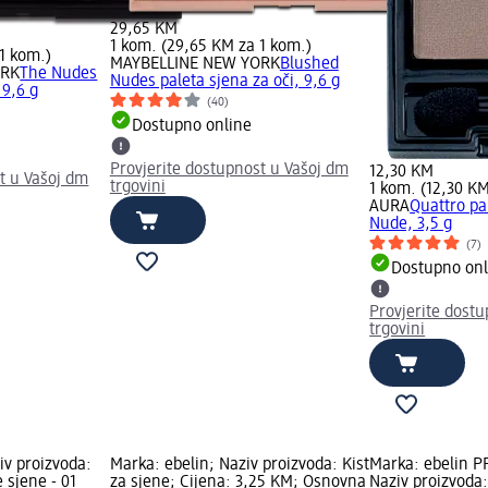
29,65 KM
1 kom. (29,65 KM za 1 kom.)
1 kom.)
MAYBELLINE NEW YORK
Blushed
ORK
The Nudes
Nudes paleta sjena za oči, 9,6 g
 9,6 g
(40)
Dostupno online
Provjerite dostupnost u Vašoj dm
12,30 KM
t u Vašoj dm
trgovini
1 kom. (12,30 KM
AURA
Quattro pal
Nude, 3,5 g
(7)
Dostupno onl
Provjerite dost
trgovini
iv proizvoda:
Marka: ebelin; Naziv proizvoda: Kist
Marka: ebelin 
 sjene - 01
za sjene; Cijena: 3,25 KM; Osnovna
Naziv proizvoda