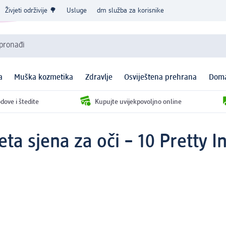
Živjeti održivije 🌳
Usluge
dm služba za korisnike
 pronađi
a
Muška kozmetika
Zdravlje
Osviještena prehrana
Doma
dove i štedite
Kupujte uvijekpovoljno online
ta sjena za oči – 10 Pretty I