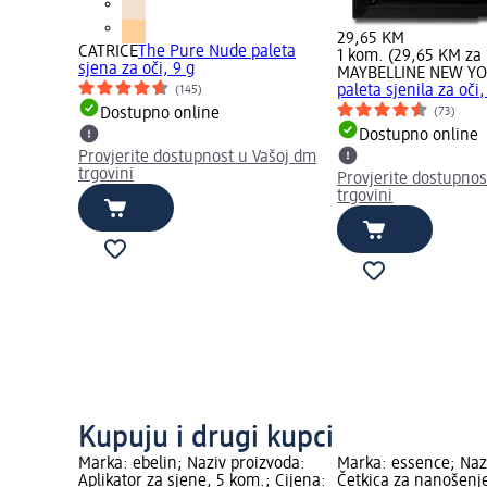
29,65 KM
CATRICE
The Pure Nude paleta
1 kom. (29,65 KM za 
sjena za oči, 9 g
MAYBELLINE NEW Y
paleta sjenila za oči,
(145)
(73)
Dostupno online
Dostupno online
Provjerite dostupnost u Vašoj dm
trgovini
Provjerite dostupnos
trgovini
Kupuju i drugi kupci
Marka: ebelin; Naziv proizvoda:
Marka: essence; Naz
Aplikator za sjene, 5 kom.; Cijena:
Četkica za nanošenje