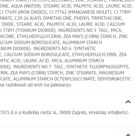
 ALUMINUM STARCH OCTENYLSUCCINATE, ZINC STEARATE, MAGNESIUM
NE, AQUA (WATER), STEARIC ACID, PALMITIC ACID, LAURIC ACID,
CI 77499 (IRON OXIDES), CI 77742 (MANGANESE VIOLET), CI 77891
EARATE, C20-24 ALKYL DIMETHICONE, PHENYL TRIMETHICONE,
OXIDE, STEARIC ACID, PALMITIC ACID, LAURIC ACID, CALCIUM
 77891 (TITANIUM DIOXIDE). INGREDIENTS NO 3: TALC, MICA,
HICONE, ETHYLHEXYLGLYCERIN, ZEA MAYS (CORN) STARCH, ZINC
 CALCIUM SODIUM BOROSILICATE, ALUMINUM STARCH
TANIUM DIOXIDE). INGREDIENTS NO 6: SYNTHETIC
E, CALCIUM SODIUM BOROSILICATE, ETHYLHEXYLGLYCERIN, ZEA
MITIC ACID, LAURIC ACID, MICA, ALUMINUM STARCH
IOXIDE). INGREDIENTS NO 7: TALC, SYNTHETIC FLUORPHLOGOPITE,
ERIN, ZEA MAYS (CORN) STARCH, ZINC STEARATE, MAGNESIUM
SILICATE, ALUMINUM STARCH OCTENYLSUCCINATE, DEHYDROACETIC
se razlikovati od onih na pakovanju.
CS d.o.o Rudeška cesta 14, 10000 Zagreb, Hrvatska info@vm2-