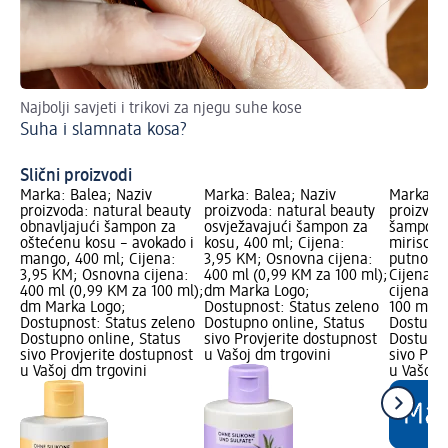
Najbolji savjeti i trikovi za njegu suhe kose
Ma
Suha i slamnata kosa?
on
Čv
Slični proizvodi
Marka: Balea; Naziv
Marka: Balea; Naziv
Marka: B
proizvoda: natural beauty
proizvoda: natural beauty
proizvod
obnavljajući šampon za
osvježavajući šampon za
šampon 
oštećenu kosu – avokado i
kosu, 400 ml; Cijena:
mirisom 
mango, 400 ml; Cijena:
3,95 KM; Osnovna cijena:
putno pa
3,95 KM; Osnovna cijena:
400 ml (0,99 KM za 100 ml);
Cijena: 
400 ml (0,99 KM za 100 ml);
dm Marka Logo;
cijena: 
dm Marka Logo;
Dostupnost: Status zeleno
100 ml);
Dostupnost: Status zeleno
Dostupno online, Status
Dostupno
Dostupno online, Status
sivo Provjerite dostupnost
Dostupno
sivo Provjerite dostupnost
u Vašoj dm trgovini
sivo Pro
u Vašoj dm trgovini
u Vašoj 