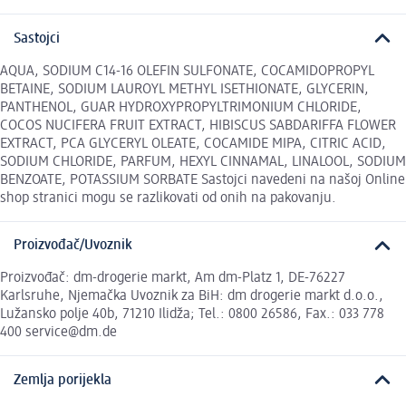
Sastojci
AQUA, SODIUM C14-16 OLEFIN SULFONATE, COCAMIDOPROPYL
BETAINE, SODIUM LAUROYL METHYL ISETHIONATE, GLYCERIN,
PANTHENOL, GUAR HYDROXYPROPYLTRIMONIUM CHLORIDE,
COCOS NUCIFERA FRUIT EXTRACT, HIBISCUS SABDARIFFA FLOWER
EXTRACT, PCA GLYCERYL OLEATE, COCAMIDE MIPA, CITRIC ACID,
SODIUM CHLORIDE, PARFUM, HEXYL CINNAMAL, LINALOOL, SODIUM
BENZOATE, POTASSIUM SORBATE Sastojci navedeni na našoj Online
shop stranici mogu se razlikovati od onih na pakovanju.
Proizvođač/Uvoznik
Proizvođač: dm-drogerie markt, Am dm-Platz 1, DE-76227
Karlsruhe, Njemačka Uvoznik za BiH: dm drogerie markt d.o.o.,
Lužansko polje 40b, 71210 Ilidža; Tel.: 0800 26586, Fax.: 033 778
400 service@dm.de
Zemlja porijekla