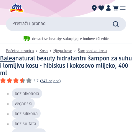
Pretraži i pronađi
dm active beauty: sakupljajte bodove i štedite
Početna stranica
Kosa
Njega kose
Šamponi za kosu
Balea
natural beauty hidratantni šampon za suhu
i lomljivu kosu - hibiskus i kokosovo mlijeko, 400
ml
3.7
(
247 ocjena
)
bez alkohola
veganski
bez silikona
bez sulfata