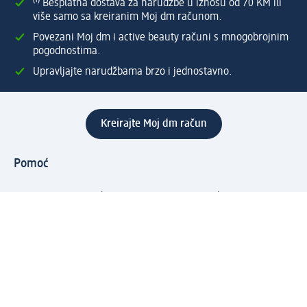
⁽¹⁾ Besplatna dostava za narudžbe u iznosu od 70 KM ili
više samo sa kreiranim Moj dm računom.
Povezani Moj dm i active beauty računi s mnogobrojnim
pogodnostima.
Upravljajte narudžbama brzo i jednostavno.
Kreirajte Moj dm račun
Pomoć
Programi i usluge
dm služba za korisnike
Načini i troškovi dostave
Povrat proizvoda
Preduzeće
O nama
Odgovornost
Karijera
PR i mediji
Svijet proizvoda