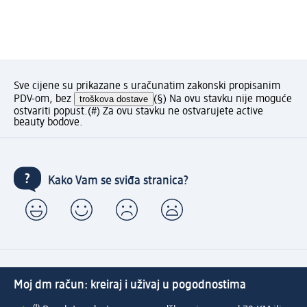
Sve cijene su prikazane s uračunatim zakonski propisanim
PDV-om, bez
troškova dostave
(§) Na ovu stavku nije moguće
ostvariti popust.
(#) Za ovu stavku ne ostvarujete active
beauty bodove.
Kako Vam se sviđa stranica?
Moj dm račun: kreiraj i uživaj u pogodnostima