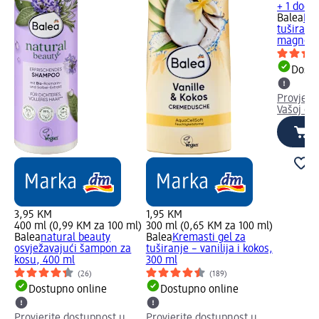
+ 1 doda
Balea
Kre
tuširanj
magnolij
Dostu
Provjeri
Vašoj dm
3,95 KM
1,95 KM
400 ml (0,99 KM za 100 ml)
300 ml (0,65 KM za 100 ml)
ml)
Balea
natural beauty
Balea
Kremasti gel za
osvježavajući šampon za
tuširanje – vanilija i kokos,
kosu, 400 ml
300 ml
(26)
(189)
Dostupno online
Dostupno online
Provjerite dostupnost u
Provjerite dostupnost u