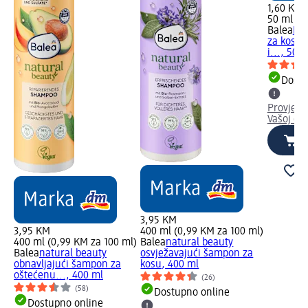
1,60 KM
50 ml (3
Balea
Hid
za kosu 
i..., 50 m
Dostu
Provjeri
Vašoj dm
3,95 KM
3,95 KM
400 ml (0,99 KM za 100 ml)
400 ml (0,99 KM za 100 ml)
Balea
natural beauty
Balea
natural beauty
osvježavajući šampon za
obnavljajući šampon za
kosu, 400 ml
oštećenu..., 400 ml
(26)
(58)
Dostupno online
Dostupno online