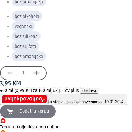
bez amonijaka
bez alkohola
veganski
bez silikona
bez sulfata
bez amonijaka
3,95 KM
400 ml (0,99 KM za 100 ml)
uklj. Pdv plus
dostava
dm stalna cijena
nije povećana od 19.01.2024.
Dodati u korpu
Trenutno nije dostupno online