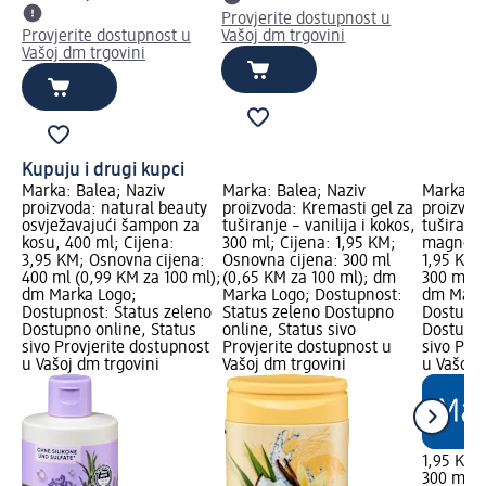
Provjerite dostupnost u
Provjerite dostupnost u
Vašoj dm trgovini
Vašoj dm trgovini
Kupuju i drugi kupci
Marka: Balea; Naziv
Marka: Balea; Naziv
Marka: B
ty
proizvoda: natural beauty
proizvoda: Kremasti gel za
proizvod
osvježavajući šampon za
tuširanje – vanilija i kokos,
tuširanj
 i
kosu, 400 ml; Cijena:
300 ml; Cijena: 1,95 KM;
magnolij
3,95 KM; Osnovna cijena:
Osnovna cijena: 300 ml
1,95 KM;
:
400 ml (0,99 KM za 100 ml);
(0,65 KM za 100 ml); dm
300 ml (
l);
dm Marka Logo;
Marka Logo; Dostupnost:
dm Mark
Dostupnost: Status zeleno
Status zeleno Dostupno
Dostupno
no
Dostupno online, Status
online, Status sivo
Dostupno
sivo Provjerite dostupnost
Provjerite dostupnost u
sivo Pro
st
u Vašoj dm trgovini
Vašoj dm trgovini
u Vašoj 
1,95 KM
300 ml (