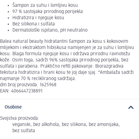
Šampon za suhu i lomljivu kosu
97 % sastojaka prirodnog porijekla
Hidratizira i njeguje kosu
Bez silikona i sulfata
Dermatološki ispitano, pH neutralno
Balea natural beauty hidratantni šampon za kosu s kokosovim
mlijekom i ekstraktom hibiskusa namijenjen je za suhu i lomljivu
kosu. Blaga formula njeguje kosu i održava prirodnu ravnotežu
kože. Osim toga, sadrži 96% sastojaka prirodnog porijekla, bez
sulfata i parabena. Praktično refill pakovanje. Biorazgradiva
tekstura hidratizira i hrani kosu te joj daje sjaj. *Ambalaža sadrži
najmanje 70 % recikliranog sadržaja.
dm broj proizvoda: 1625968
EAN: 4066447238891
Osobine
Svojstva proizvoda:
veganski, bez alkohola, bez silikona, bez amonijaka,
bez sulfata