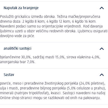
Naputak za hranjenje
Poslužiti grickalicu između obroka. Težina mačke/preporučena
dnevna doza: 2 kg/do 8 kom; 4 kg/do 12 kom; 6 kg/do 16 kom.
Navedeni podaci samo su orijentacijske vrijednosti. Kod davanja
ljubimcu uzeti u obzir veličinu redovnih obroka. Ljubimcu osigurati
dovoljno vode za piće.
analitički sastojci
bjelančevine 30,0%, sadržaj masti 15,0%, sirova vlaknina 4,0%,
anorganska tvar 7,0%.
Sastav
povrće, meso i prerađevine životinjskog porijekla (24,0% piletine),
ulja i masti, prerađevine biljnog porijekla (5,0% celuloze u prahu),
minerali (natrijev tripolifosfat), kvasci. Sastojci navedeni na našoj
Online shop stranici mogu se razlikovati od onih na pakovanju.