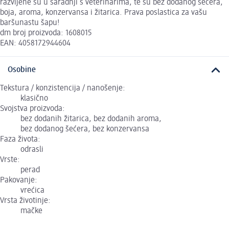
razvijene su u saradnji s veterinarima, te su bez dodanog šećera,
boja, aroma, konzervansa i žitarica. Prava poslastica za vašu
baršunastu šapu!
dm broj proizvoda: 1608015
EAN: 4058172944604
Osobine
Tekstura / konzistencija / nanošenje:
klasično
Svojstva proizvoda:
bez dodanih žitarica, bez dodanih aroma,
bez dodanog šećera, bez konzervansa
Faza života:
odrasli
Vrste:
perad
Pakovanje:
vrećica
Vrsta životinje:
mačke