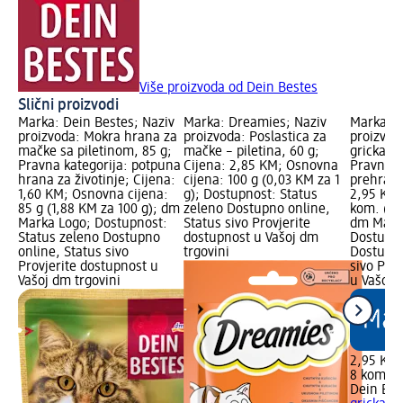
Više proizvoda od Dein Bestes
Slični proizvodi
Marka: Dein Bestes; Naziv
Marka: Dreamies; Naziv
Marka: D
proizvoda: Mokra hrana za
proizvoda: Poslastica za
proizvoda
mačke sa piletinom, 85 g;
mačke – piletina, 60 g;
grickanje
Pravna kategorija: potpuna
Cijena: 2,85 KM; Osnovna
Pravna k
hrana za životinje; Cijena:
cijena: 100 g (0,03 KM za 1
prehrani 
1,60 KM; Osnovna cijena:
g); Dostupnost: Status
2,95 KM;
85 g (1,88 KM za 100 g); dm
zeleno Dostupno online,
kom. (0,
Marka Logo; Dostupnost:
Status sivo Provjerite
dm Mark
Status zeleno Dostupno
dostupnost u Vašoj dm
Dostupno
online, Status sivo
trgovini
Dostupno
Provjerite dostupnost u
sivo Pro
Vašoj dm trgovini
u Vašoj 
2,95 KM
8 kom. (
Dein Bes