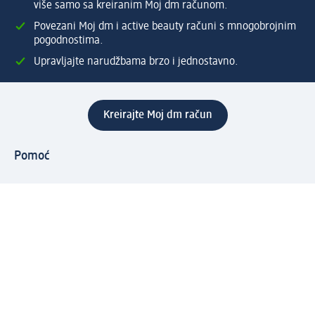
više samo sa kreiranim Moj dm računom.
Povezani Moj dm i active beauty računi s mnogobrojnim
pogodnostima.
Upravljajte narudžbama brzo i jednostavno.
Kreirajte Moj dm račun
Pomoć
Programi i usluge
dm služba za korisnike
Načini i troškovi dostave
Povrat proizvoda
Preduzeće
O nama
Odgovornost
Karijera
PR i mediji
Svijet proizvoda