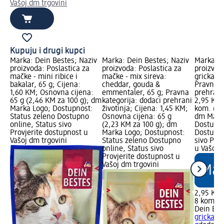
Vašoj dm trgovini
Kupuju i drugi kupci
Marka: Dein Bestes; Naziv
Marka: Dein Bestes; Naziv
Marka: D
proizvoda: Poslastica za
proizvoda: Poslastica za
proizvoda
mačke - mini ribice i
mačke - mix sireva:
grickanje
bakalar, 65 g; Cijena:
cheddar, gouda &
Pravna k
1,60 KM; Osnovna cijena:
emmentaler, 65 g; Pravna
prehrani 
65 g (2,46 KM za 100 g); dm
kategorija: dodaci prehrani
2,95 KM;
Marka Logo; Dostupnost:
životinja; Cijena: 1,45 KM;
kom. (0,
Status zeleno Dostupno
Osnovna cijena: 65 g
dm Mark
online, Status sivo
(2,23 KM za 100 g); dm
Dostupno
Provjerite dostupnost u
Marka Logo; Dostupnost:
Dostupno
Vašoj dm trgovini
Status zeleno Dostupno
sivo Pro
online, Status sivo
u Vašoj 
Provjerite dostupnost u
Vašoj dm trgovini
2,95 KM
8 kom. (
Dein Bes
grickanje