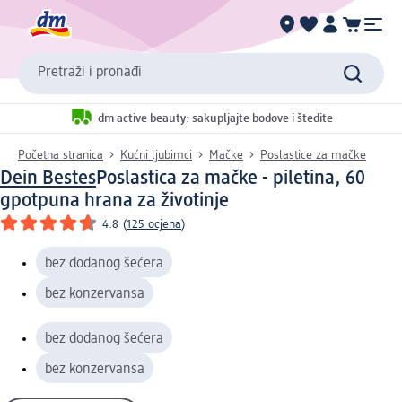
Pretraži i pronađi
dm active beauty: sakupljajte bodove i štedite
Početna stranica
Kućni ljubimci
Mačke
Poslastice za mačke
Dein Bestes
Poslastica za mačke - piletina, 60
g
potpuna hrana za životinje
4.8
(
125 ocjena
)
bez dodanog šećera
bez konzervansa
bez dodanog šećera
bez konzervansa