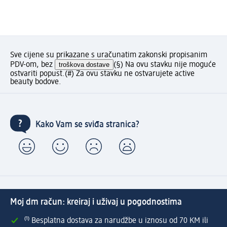
Sve cijene su prikazane s uračunatim zakonski propisanim
PDV-om, bez
troškova dostave
(§) Na ovu stavku nije moguće
ostvariti popust.
(#) Za ovu stavku ne ostvarujete active
beauty bodove.
Kako Vam se sviđa stranica?
Moj dm račun: kreiraj i uživaj u pogodnostima
⁽¹⁾ Besplatna dostava za narudžbe u iznosu od 70 KM ili