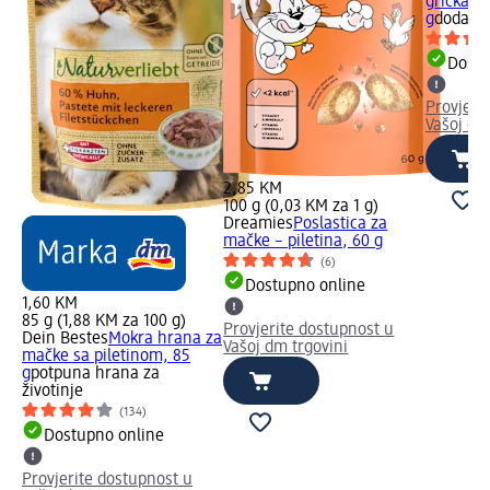
grickanje
g
dodaci 
Dostu
Provjeri
Vašoj dm
2,85 KM
100 g (0,03 KM za 1 g)
Dreamies
Poslastica za
mačke – piletina, 60 g
(6)
Dostupno online
1,60 KM
85 g (1,88 KM za 100 g)
Provjerite dostupnost u
Dein Bestes
Mokra hrana za
Vašoj dm trgovini
mačke sa piletinom, 85
g
potpuna hrana za
životinje
(134)
Dostupno online
Provjerite dostupnost u