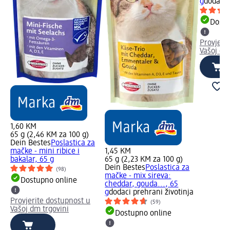
g
dodaci 
Dostu
Provjeri
Vašoj dm
1,60 KM
65 g (2,46 KM za 100 g)
Dein Bestes
Poslastica za
mačke - mini ribice i
1,45 KM
bakalar, 65 g
65 g (2,23 KM za 100 g)
Dein Bestes
Poslastica za
(98)
mačke - mix sireva:
Dostupno online
cheddar, gouda..., 65
g
dodaci prehrani životinja
Provjerite dostupnost u
(59)
Vašoj dm trgovini
Dostupno online