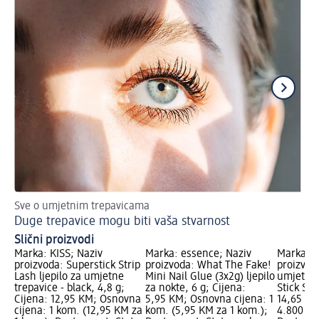
Sve o umjetnim trepavicama
Za
Duge trepavice mogu biti vaša stvarnost
Ma
Slični proizvodi
Marka: KISS; Naziv
Marka: essence; Naziv
Marka: K
proizvoda: Superstick Strip
proizvoda: What The Fake!
proizvoda
Lash ljepilo za umjetne
Mini Nail Glue (3x2g) ljepilo
umjetne 
trepavice - black, 4,8 g;
za nokte, 6 g; Cijena:
Stick Str
Cijena: 12,95 KM; Osnovna
5,95 KM; Osnovna cijena: 1
14,65 KM
cijena: 1 kom. (12,95 KM za
kom. (5,95 KM za 1 kom.);
4.800 g (