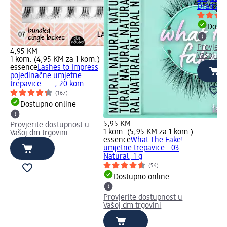
Dramatic
Dostu
Provjeri
4,95 KM
Vašoj dm
1 kom. (4,95 KM za 1 kom.)
essence
Lashes to Impress
pojedinačne umjetne
trepavice –..., 20 kom.
(167)
Dostupno online
5,95 KM
Provjerite dostupnost u
1 kom. (5,95 KM za 1 kom.)
Vašoj dm trgovini
essence
What The Fake!
umjetne trepavice - 03
Natural, 1 g
(54)
Dostupno online
Provjerite dostupnost u
Vašoj dm trgovini