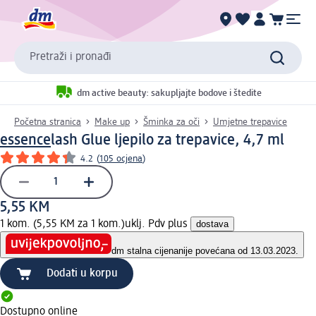
Pretraži i pronađi
dm active beauty: sakupljajte bodove i štedite
Početna stranica
Make up
Šminka za oči
Umjetne trepavice
essence
lash Glue ljepilo za trepavice, 4,7 ml
4.2
(
105 ocjena
)
5,55 KM
1 kom. (5,55 KM za 1 kom.)
uklj. Pdv plus
dostava
dm stalna cijena
nije povećana od 13.03.2023.
Dodati u korpu
Dostupno online