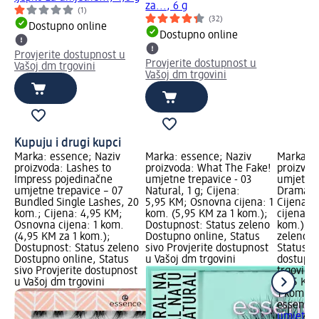
za..., 6 g
(1)
(32)
Dostupno online
Dostupno online
Provjerite dostupnost u
Provjerite dostupnost u
Vašoj dm trgovini
Vašoj dm trgovini
Kupuju i drugi kupci
Marka: essence; Naziv
Marka: essence; Naziv
Marka: e
proizvoda: Lashes to
proizvoda: What The Fake!
proizvod
Impress pojedinačne
umjetne trepavice - 03
umjetne 
umjetne trepavice – 07
Natural, 1 g; Cijena:
Dramatic
Bundled Single Lashes, 20
5,95 KM; Osnovna cijena: 1
Cijena: 
kom.; Cijena: 4,95 KM;
kom. (5,95 KM za 1 kom.);
cijena: 1
Osnovna cijena: 1 kom.
Dostupnost: Status zeleno
kom.); D
(4,95 KM za 1 kom.);
Dostupno online, Status
zeleno D
Dostupnost: Status zeleno
sivo Provjerite dostupnost
Status si
Dostupno online, Status
u Vašoj dm trgovini
dostupno
sivo Provjerite dostupnost
trgovini
u Vašoj dm trgovini
5,95 KM
1 kom. (
essence
umjetne 