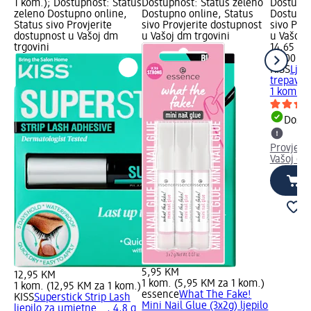
1 kom.); Dostupnost: Status
Dostupnost: Status zeleno
Dostupno
zeleno Dostupno online,
Dostupno online, Status
Dostupno
Status sivo Provjerite
sivo Provjerite dostupnost
sivo Pro
dostupnost u Vašoj dm
u Vašoj dm trgovini
u Vašoj 
trgovini
14,65 K
4.800 g (
KISS
Ljep
trepavice
1 kom.
Dostu
Provjeri
Vašoj dm
5,95 KM
12,95 KM
1 kom. (5,95 KM za 1 kom.)
1 kom. (12,95 KM za 1 kom.)
essence
What The Fake!
KISS
Superstick Strip Lash
Mini Nail Glue (3x2g) ljepilo
ljepilo za umjetne..., 4,8 g