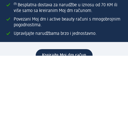
⁽¹⁾ Besplatna dostava za narudžbe u iznosu od 70 KM ili
više samo sa kreiranim Moj dm računom.
Povezani Moj dm i active beauty računi s mnogobrojnim
pogodnostima.
Upravljajte narudžbama brzo i jednostavno.
Kreirajte Moj dm račun
Pomoć
Programi i usluge
dm služba za korisnike
Načini i troškovi dostave
Povrat proizvoda
Preduzeće
O nama
Odgovornost
Karijera
PR i mediji
Svijet proizvoda