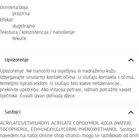
Osnovna boja:
prozirna
Efekat:
dugotrajno
Tekstura / konzistencija / nanošenje:
tekuće
Upozorenje
Upozorenje: Ne nanositi na osjetljivu ili nadraženu kožu.
Izbjegavajte unutarnji kontakt očima. U slučaju kontakta s očima,
temeljito isprati vodom. U slučaju bilo kakve netolerancije,
prekinite upotrebu. Ako iritacija potraje, odmah potražite savjet
liječnika. Čuvati izvan dohvata djece.
Sastojci
ACRYLATES/ETHYLHEXYL ACRYLATE COPOLYMER, AQUA (WATER),
TOCOPHEROL, ETHYLHEXYLGLYCERIN, PHENOXYETHANOL. Sastojci
navedeni na našoj Online shop stranici mogu se razlikovati od onih