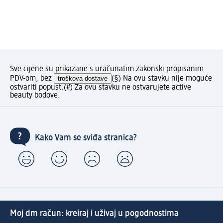
Sve cijene su prikazane s uračunatim zakonski propisanim
PDV-om, bez
troškova dostave
(§) Na ovu stavku nije moguće
ostvariti popust.
(#) Za ovu stavku ne ostvarujete active
beauty bodove.
Kako Vam se sviđa stranica?
Moj dm račun: kreiraj i uživaj u pogodnostima