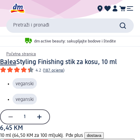
Pretraži i pronađi
dm active beauty: sakupljajte bodove i štedite
Početna stranica
Balea
Styling Finishing stik za kosu, 10 ml
4.2
(
187 ocjena
)
veganski
veganski
6,45 KM
10 ml (64,50 KM za 100 ml)
uklj. Pdv plus
dostava