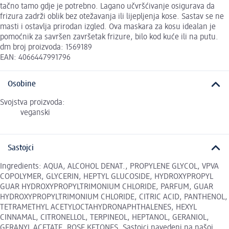
tačno tamo gdje je potrebno. Lagano učvršćivanje osigurava da
frizura zadrži oblik bez otežavanja ili lijepljenja kose. Sastav se ne
masti i ostavlja prirodan izgled. Ova maskara za kosu idealan je
pomoćnik za savršen završetak frizure, bilo kod kuće ili na putu.
dm broj proizvoda: 1569189
EAN: 4066447991796
Osobine
Svojstva proizvoda:
veganski
Sastojci
Ingredients: AQUA, ALCOHOL DENAT., PROPYLENE GLYCOL, VPVA
COPOLYMER, GLYCERIN, HEPTYL GLUCOSIDE, HYDROXYPROPYL
GUAR HYDROXYPROPYLTRIMONIUM CHLORIDE, PARFUM, GUAR
HYDROXYPROPYLTRIMONIUM CHLORIDE, CITRIC ACID, PANTHENOL,
TETRAMETHYL ACETYLOCTAHYDRONAPHTHALENES, HEXYL
CINNAMAL, CITRONELLOL, TERPINEOL, HEPTANOL, GERANIOL,
GERANYL ACETATE, ROSE KETONES. Sastojci navedeni na našoj