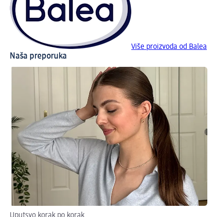
Više proizvoda od Balea
Naša preporuka
Uputsvo korak po korak
Ka