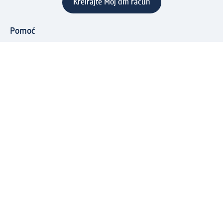
Kreirajte Moj dm račun
Pomoć
Programi i usluge
dm služba za korisnike
Načini i troškovi dostave
Povrat proizvoda
Preduzeće
O nama
Odgovornost
Karijera
PR i mediji
Svijet proizvoda
dm Svijet