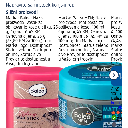
Napravite sami sleek konjski rep
Sl
Slični proizvodi
Marka: Balea; Naziv
Marka: Balea MEN; Naziv
Marka: B
proizvoda: Vosak za
proizvoda: Mat pasta za
proizvod
oblikovanje kose u stiku, 25
oblikovanje kose, 100 ml;
kosu – s
g; Cijena: 6,45 KM;
Cijena: 4,45 KM; Osnovna
4, 100 m
Osnovna cijena: 25 g
cijena: 100 ml (4,45 KM za
Osnovna 
(25,80 KM za 100 g); dm
100 ml); dm Marka Logo;
(4,45 KM
Marka Logo; Dostupnost:
Dostupnost: Status zeleno
Marka Lo
Status zeleno Dostupno
Dostupno online, Status
Status z
online, Status sivo
sivo Provjerite dostupnost
online, S
Provjerite dostupnost u
u Vašoj dm trgovini
Provjeri
Vašoj dm trgovini
Vašoj dm
4,45 KM
100 ml (
Balea M
kosu – s
4, 100 m
Dostu