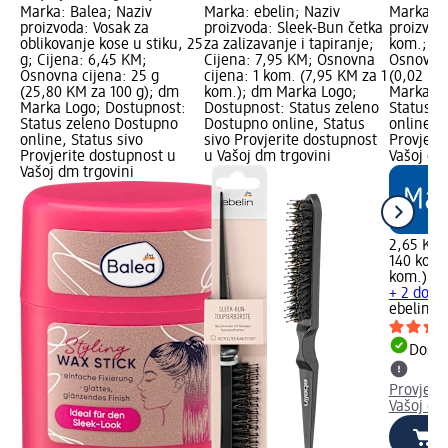
Marka: Balea; Naziv
Marka: ebelin; Naziv
Marka: e
proizvoda: Vosak za
proizvoda: Sleek-Bun četka
proizvod
oblikovanje kose u stiku, 25
za zalizavanje i tapiranje;
kom.; Ci
g; Cijena: 6,45 KM;
Cijena: 7,95 KM; Osnovna
Osnovna 
Osnovna cijena: 25 g
cijena: 1 kom. (7,95 KM za 1
(0,02 KM
(25,80 KM za 100 g); dm
kom.); dm Marka Logo;
Marka Lo
Marka Logo; Dostupnost:
Dostupnost: Status zeleno
Status z
Status zeleno Dostupno
Dostupno online, Status
online, S
online, Status sivo
sivo Provjerite dostupnost
Provjeri
Provjerite dostupnost u
u Vašoj dm trgovini
Vašoj dm
Vašoj dm trgovini
2,65 KM
140 kom.
kom.)
+ 2 dodat
ebelin
Bl
Dostu
Provjeri
Vašoj dm