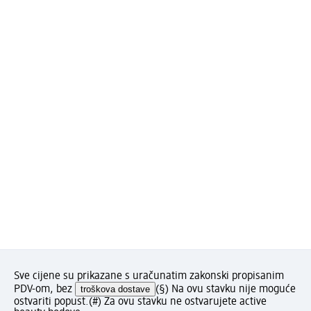
Sve cijene su prikazane s uračunatim zakonski propisanim
PDV-om, bez
troškova dostave
(§) Na ovu stavku nije moguće
ostvariti popust.
(#) Za ovu stavku ne ostvarujete active