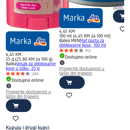
Provjeri
Vašoj dm
4,45 KM
100 ml (4,45 KM za 100 ml)
Balea MEN
Mat pasta za
oblikovanje kose, 100 ml
(92)
6,45 KM
Dostupno online
25 g (25,80 KM za 100 g)
Balea
Vosak za oblikovanje
kose u stiku, 25 g
Provjerite dostupnost u
Vašoj dm trgovini
(282)
Dostupno online
Provjerite dostupnost u
Vašoj dm trgovini
Kupuju i drugi kupci