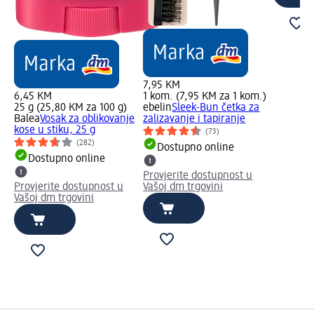
7,95 KM
6,45 KM
1 kom. (7,95 KM za 1 kom.)
25 g (25,80 KM za 100 g)
ebelin
Sleek-Bun četka za
Balea
Vosak za oblikovanje
zalizavanje i tapiranje
kose u stiku, 25 g
(73)
(282)
Dostupno online
Dostupno online
Provjerite dostupnost u
Provjerite dostupnost u
Vašoj dm trgovini
Vašoj dm trgovini