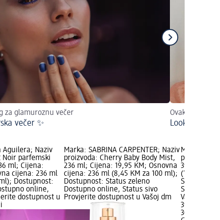
ng za glamuroznu večer
Ovako će uspjet
ska večer ✨
Look za zalju
 Aguilera; Naziv
Marka: SABRINA CARPENTER; Naziv
Marka: Chri
t Noir parfemski
proizvoda: Cherry Baby Body Mist,
proizvoda: X
236 ml; Cijena:
236 ml; Cijena: 19,95 KM; Osnovna
39,95 KM; O
na cijena: 236 ml
cijena: 236 ml (8,45 KM za 100 ml);
(133,17 KM 
 ml); Dostupnost:
Dostupnost: Status zeleno
Status zele
ostupno online,
Dostupno online, Status sivo
Status sivo 
jerite dostupnost u
Provjerite dostupnost u Vašoj dm
Vašoj dm tr
i
39,95 KM
30 ml (133,1