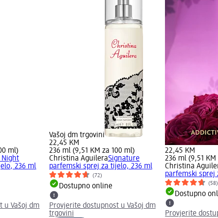
Vašoj dm trgovini
22,45 KM
00 ml)
236 ml (9,51 KM za 100 ml)
22,45 KM
 Night
Christina Aguilera
Signature
236 ml (9,51 KM 
jelo, 236 ml
parfemski sprej za tijelo, 236 ml
Christina Aguile
parfemski sprej 
(72)
(58
Dostupno online
Dostupno onl
t u Vašoj dm
Provjerite dostupnost u Vašoj dm
trgovini
Provjerite dost