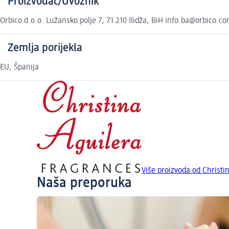
Proizvođač/Uvoznik
Orbico d.o.o. Lužansko polje 7, 71 210 Ilidža, BiH info.ba@orbico.
Zemlja porijekla
EU, Španija
Više proizvoda od Christi
Naša preporuka