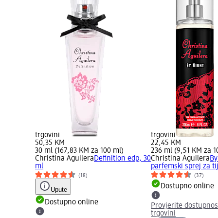
trgovini
trgovini
50,35 KM
22,45 KM
30 ml (167,83 KM za 100 ml)
236 ml (9,51 KM za 1
Christina Aguilera
Definition edp, 30
Christina Aguilera
By
ml
parfemski sprej za ti
(18)
(37)
Dostupno online
Upute
Dostupno online
Provjerite dostupnos
trgovini