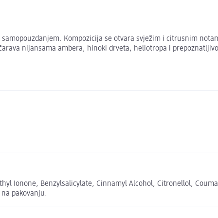
rači samopouzdanjem. Kompozicija se otvara svježim i citrusnim nota
očarava nijansama ambera, hinoki drveta, heliotropa i prepoznatljivo
yl Ionone, Benzylsalicylate, Cinnamyl Alcohol, Citronellol, Coumar
h na pakovanju.