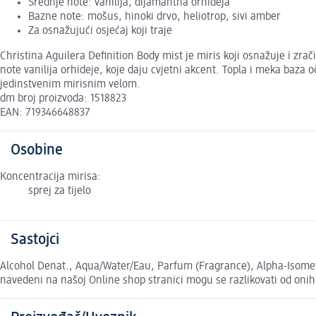
Srednje note: vanilija, dijamantna orhideja
Bazne note: mošus, hinoki drvo, heliotrop, sivi amber
Za osnažujući osjećaj koji traje
Christina Aguilera Definition Body mist je miris koji osnažuje i z
note vanilija orhideje, koje daju cvjetni akcent. Topla i meka baza 
jedinstvenim mirisnim velom.
dm broj proizvoda: 1518823
EAN: 719346648837
Osobine
Koncentracija mirisa:
sprej za tijelo
Sastojci
Alcohol Denat., Aqua/Water/Eau, Parfum (Fragrance), Alpha-Isometh
navedeni na našoj Online shop stranici mogu se razlikovati od oni