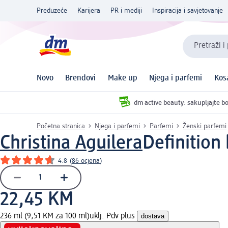
Preduzeće
Karijera
PR i mediji
Inspiracija i savjetovanje
Pretraži i
Novo
Brendovi
Make up
Njega i parfemi
Kos
dm active beauty: sakupljajte bo
Početna stranica
Njega i parfemi
Parfemi
Ženski parfemi
Christina Aguilera
Definition
4.8
(
86 ocjena
)
22,45 KM
236 ml (9,51 KM za 100 ml)
uklj. Pdv plus
dostava