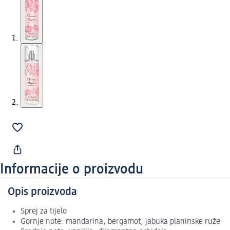
Informacije o proizvodu
Opis proizvoda
Sprej za tijelo
Gornje note: mandarina, bergamot, jabuka planinske ruže