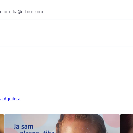
com info.ba@orbico.com
na Aguilera