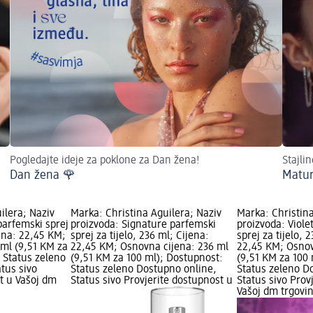
Pogledajte ideje za poklone za Dan žena!
Stajli
Dan žena 🌹
Matur
ilera; Naziv
Marka: Christina Aguilera; Naziv
Marka: Christina
parfemski sprej
proizvoda: Signature parfemski
proizvoda: Viole
jena: 22,45 KM;
sprej za tijelo, 236 ml; Cijena:
sprej za tijelo, 
 ml (9,51 KM za
22,45 KM; Osnovna cijena: 236 ml
22,45 KM; Osnov
 Status zeleno
(9,51 KM za 100 ml); Dostupnost:
(9,51 KM za 100
tus sivo
Status zeleno Dostupno online,
Status zeleno D
t u Vašoj dm
Status sivo Provjerite dostupnost u
Status sivo Prov
Vašoj dm trgovin