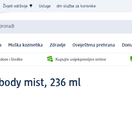
Živjeti održivije 🌳
Usluge
dm služba za korisnike
 pronađi
a
Muška kozmetika
Zdravlje
Osviještena prehrana
Doma
dove i štedite
Kupujte uvijekpovoljno online
 body mist, 236 ml