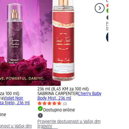
Christina A
Dostupno
Provjerite 
trgovini
trgovini
19,95 KM
236 ml (8,45 KM za 100 ml)
za 100 ml)
SABRINA CARPENTER
Cherry Baby
ra
Violet Noir
Body Mist, 236 ml
za tijelo, 236 ml
(2)
)
Dostupno online
ine
Provjerite dostupnost u Vašoj dm
upnost u Vašoj dm
trgovini