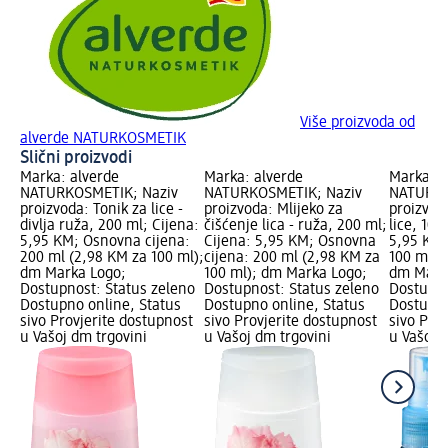
Više proizvoda od
alverde NATURKOSMETIK
Slični proizvodi
Marka: alverde
Marka: alverde
Marka: a
NATURKOSMETIK; Naziv
NATURKOSMETIK; Naziv
NATURKO
proizvoda: Tonik za lice -
proizvoda: Mlijeko za
proizvod
divlja ruža, 200 ml; Cijena:
čišćenje lica - ruža, 200 ml;
lice, 100
5,95 KM; Osnovna cijena:
Cijena: 5,95 KM; Osnovna
5,95 KM;
200 ml (2,98 KM za 100 ml);
cijena: 200 ml (2,98 KM za
100 ml (
dm Marka Logo;
100 ml); dm Marka Logo;
dm Mark
Dostupnost: Status zeleno
Dostupnost: Status zeleno
Dostupno
Dostupno online, Status
Dostupno online, Status
Dostupno
sivo Provjerite dostupnost
sivo Provjerite dostupnost
sivo Pro
u Vašoj dm trgovini
u Vašoj dm trgovini
u Vašoj 