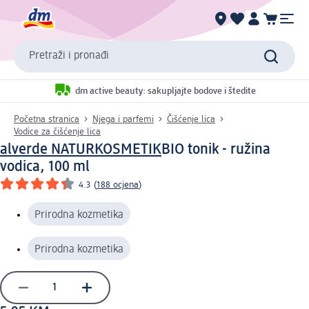
Pretraži i pronađi
dm active beauty: sakupljajte bodove i štedite
Početna stranica
Njega i parfemi
Čišćenje lica
Vodice za čišćenje lica
alverde NATURKOSMETIK
BIO tonik - ružina
vodica, 100 ml
4.3
(
188 ocjena
)
Prirodna kozmetika
Prirodna kozmetika