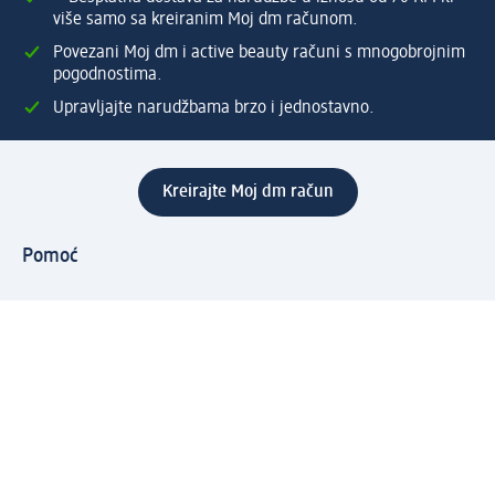
više samo sa kreiranim Moj dm računom.
Povezani Moj dm i active beauty računi s mnogobrojnim
pogodnostima.
Upravljajte narudžbama brzo i jednostavno.
Kreirajte Moj dm račun
Pomoć
Programi i usluge
dm služba za korisnike
Načini i troškovi dostave
Povrat proizvoda
Preduzeće
O nama
Odgovornost
Karijera
PR i mediji
Svijet proizvoda