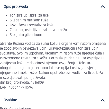
Opis proizvoda
Tonizirajući sprej za lice
S laganim mirisom ruže
Osvježava i revitalizira kožu
Za suhu, osjetljivu i zahtjevnu kožu
S biljnim glicerinom
alverde Ružina vodica za suhu kožu s organskom ružom omiljena
je zbog svojih osvježavajućih, uravnotežujućih i tonizirajućih
svojstava. Svojim ugodnim, laganim mirisom ruže njeguje čula i
istovremeno revitalizira kožu. Formula je idealna i za osjetljivu i
zahtjevnu kožu te doprinosi njenom osvježenju. Tekstura
obogaćena biljnim glicerinom lako se upija i ostavlja osjećaj
njegovane i meke kože. Nakon upotrebe ove vodice za lice, koža
može djelovati punije života.
dm broj proizvoda: 1516809
EAN: 4066447911596
Osobine