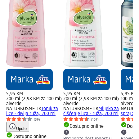
5,95 KM
5,95 KM
5,95 KM
200 ml (2,98 KM za 100 ml)
200 ml (2,98 KM za 100 ml)
100 ml (
alverde
alverde
alverde
NATURKOSMETIK
Tonik za
NATURKOSMETIK
Mlijeko za
NATURK
lice - divlja ruža, 200 ml
čišćenje lica - ruža, 200 ml
spraj za 
(39)
(109)
Dostupno online
Dostu
Upute
Dostupno online