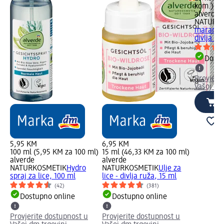
kom.)
alverde
NATURK
maramice
divlja ru
Dostu
Provjeri
Vašoj dm
5,95 KM
6,95 KM
100 ml (5,95 KM za 100 ml)
15 ml (46,33 KM za 100 ml)
alverde
alverde
NATURKOSMETIK
Hydro
NATURKOSMETIK
Ulje za
spraj za lice, 100 ml
lice - divlja ruža, 15 ml
(42)
(381)
Dostupno online
Dostupno online
Provjerite dostupnost u
Provjerite dostupnost u