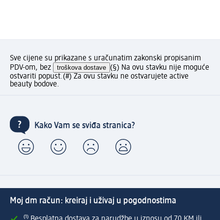
Sve cijene su prikazane s uračunatim zakonski propisanim
PDV-om, bez
troškova dostave
(§) Na ovu stavku nije moguće
ostvariti popust.
(#) Za ovu stavku ne ostvarujete active
beauty bodove.
Kako Vam se sviđa stranica?
Moj dm račun: kreiraj i uživaj u pogodnostima
⁽¹⁾ Besplatna dostava za narudžbe u iznosu od 70 KM ili