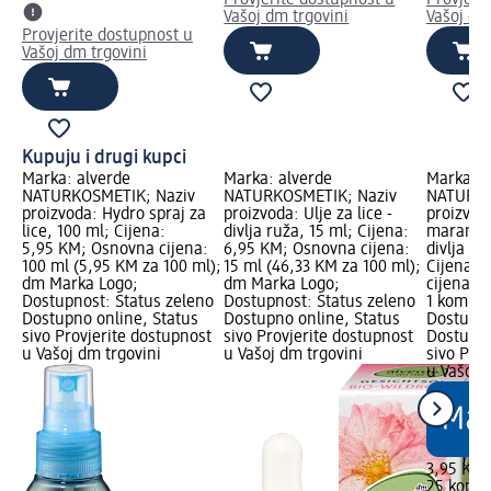
Provjerite dostupnost u
Provjeri
Vašoj dm trgovini
Vašoj dm
Provjerite dostupnost u
Vašoj dm trgovini
Kupuju i drugi kupci
Marka: alverde
Marka: alverde
Marka: a
NATURKOSMETIK; Naziv
NATURKOSMETIK; Naziv
NATURKO
proizvoda: Hydro spraj za
proizvoda: Ulje za lice -
proizvod
lice, 100 ml; Cijena:
divlja ruža, 15 ml; Cijena:
maramice
5,95 KM; Osnovna cijena:
6,95 KM; Osnovna cijena:
divlja ru
100 ml (5,95 KM za 100 ml);
15 ml (46,33 KM za 100 ml);
Cijena: 
dm Marka Logo;
dm Marka Logo;
cijena: 
Dostupnost: Status zeleno
Dostupnost: Status zeleno
1 kom.);
Dostupno online, Status
Dostupno online, Status
Dostupno
sivo Provjerite dostupnost
sivo Provjerite dostupnost
Dostupno
u Vašoj dm trgovini
u Vašoj dm trgovini
sivo Pro
u Vašoj 
3,95 KM
25 kom. 