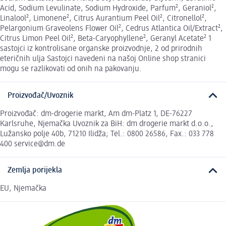
Acid, Sodium Levulinate, Sodium Hydroxide, Parfum², Geraniol²,
Linalool², Limonene², Citrus Aurantium Peel Oil², Citronellol²,
Pelargonium Graveolens Flower Oil², Cedrus Atlantica Oil/Extract²,
Citrus Limon Peel Oil², Beta-Caryophyllene², Geranyl Acetate² 1
sastojci iz kontrolisane organske proizvodnje, 2 od prirodnih
eteričnih ulja Sastojci navedeni na našoj Online shop stranici
mogu se razlikovati od onih na pakovanju.
Proizvođač/Uvoznik
Proizvođač: dm-drogerie markt, Am dm-Platz 1, DE-76227
Karlsruhe, Njemačka Uvoznik za BiH: dm drogerie markt d.o.o.,
Lužansko polje 40b, 71210 Ilidža; Tel.: 0800 26586, Fax.: 033 778
400 service@dm.de
Zemlja porijekla
EU, Njemačka