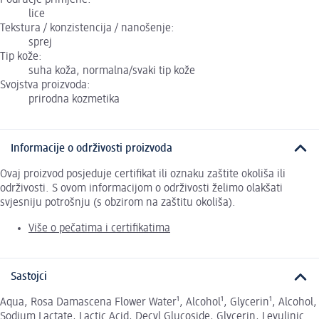
Područje primjene:
lice
Tekstura / konzistencija / nanošenje:
sprej
Tip kože:
suha koža, normalna/svaki tip kože
Svojstva proizvoda:
prirodna kozmetika
Informacije o održivosti proizvoda
Ovaj proizvod posjeduje certifikat ili oznaku zaštite okoliša ili
održivosti. S ovom informacijom o održivosti želimo olakšati
svjesniju potrošnju (s obzirom na zaštitu okoliša).
Više o pečatima i certifikatima
Sastojci
Aqua, Rosa Damascena Flower Water¹, Alcohol¹, Glycerin¹, Alcohol,
Sodium Lactate, Lactic Acid, Decyl Glucoside, Glycerin, Levulinic