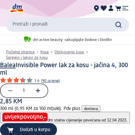
Pretraži i pronađi
dm active beauty: sakupljajte bodove i štedite
Početna stranica
Kosa
Oblikovanje kose
Sprejevi i lakovi za kosu
Balea
Invisible Power lak za kosu - jačina 4, 300
ml
3.6
(
90 ocjena
)
2,85 KM
300 ml (0,95 KM za 100 ml)
uklj. Pdv plus
dostava
dm stalna cijena
nije povećana od 12.04.2023.
Dodati u korpu