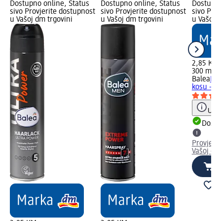
Dostupno online, Status
Dostupno online, Status
Dostupno
sivo Provjerite dostupnost
sivo Provjerite dostupnost
sivo Pro
u Vašoj dm trgovini
u Vašoj dm trgovini
u Vašoj 
2,85 KM
300 ml (
Balea
Pur
kosu - ja
Uput
Dostu
Provjeri
Vašoj dm