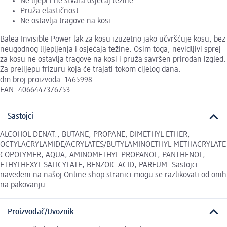
Ne lijepi i ne stvara osjećaj težine
Pruža elastičnost
Ne ostavlja tragove na kosi
Balea Invisible Power lak za kosu izuzetno jako učvršćuje kosu, bez
neugodnog lijepljenja i osjećaja težine. Osim toga, nevidljivi sprej
za kosu ne ostavlja tragove na kosi i pruža savršen prirodan izgled.
Za prelijepu frizuru koja će trajati tokom cijelog dana.
dm broj proizvoda: 1465998
EAN: 4066447376753
Sastojci
ALCOHOL DENAT., BUTANE, PROPANE, DIMETHYL ETHER,
OCTYLACRYLAMIDE/ACRYLATES/BUTYLAMINOETHYL METHACRYLATE
COPOLYMER, AQUA, AMINOMETHYL PROPANOL, PANTHENOL,
ETHYLHEXYL SALICYLATE, BENZOIC ACID, PARFUM. Sastojci
navedeni na našoj Online shop stranici mogu se razlikovati od onih
na pakovanju.
Proizvođač/Uvoznik