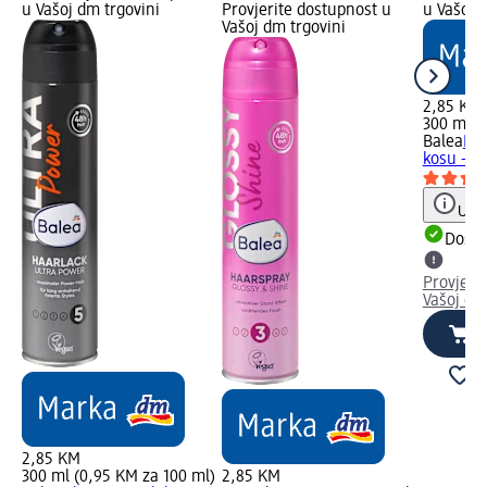
u Vašoj dm trgovini
Provjerite dostupnost u
u Vašoj 
Vašoj dm trgovini
2,85 KM
300 ml (
Balea
Pur
kosu - ja
Uput
Dostu
Provjeri
Vašoj dm
2,85 KM
300 ml (0,95 KM za 100 ml)
2,85 KM