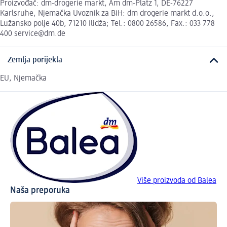
Proizvođač: dm-drogerie markt, Am dm-Platz 1, DE-76227
Karlsruhe, Njemačka Uvoznik za BiH: dm drogerie markt d.o.o.,
Lužansko polje 40b, 71210 Ilidža; Tel.: 0800 26586, Fax.: 033 778
400 service@dm.de
Zemlja porijekla
EU, Njemačka
Više proizvoda od Balea
Naša preporuka