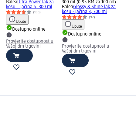
Balea
Ultra Power lak za
300 ml (0,95 KM za 100 ml)
kosu – jačina 5, 300 ml
Balea
Glossy & Shine lak za
kosu - jačina 3, 300 ml
(130)
(97)
Upute
Upute
Dostupno online
Dostupno online
Provjerite dostupnost u
Vašoj dm trgovini
Provjerite dostupnost u
Vašoj dm trgovini