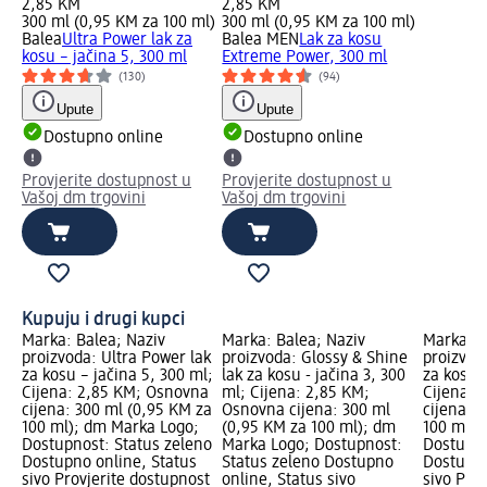
2,85 KM
2,85 KM
300 ml (0,95 KM za 100 ml)
300 ml (0,95 KM za 100 ml)
Balea
Ultra Power lak za
Balea MEN
Lak za kosu
kosu – jačina 5, 300 ml
Extreme Power, 300 ml
(130)
(94)
Upute
Upute
Dostupno online
Dostupno online
Provjerite dostupnost u
Provjerite dostupnost u
Vašoj dm trgovini
Vašoj dm trgovini
Kupuju i drugi kupci
Marka: Balea; Naziv
Marka: Balea; Naziv
Marka: B
proizvoda: Ultra Power lak
proizvoda: Glossy & Shine
proizvoda
za kosu – jačina 5, 300 ml;
lak za kosu - jačina 3, 300
za kosu -
Cijena: 2,85 KM; Osnovna
ml; Cijena: 2,85 KM;
Cijena: 
cijena: 300 ml (0,95 KM za
Osnovna cijena: 300 ml
cijena: 
100 ml); dm Marka Logo;
(0,95 KM za 100 ml); dm
100 ml);
Dostupnost: Status zeleno
Marka Logo; Dostupnost:
Dostupno
Dostupno online, Status
Status zeleno Dostupno
Dostupno
sivo Provjerite dostupnost
online, Status sivo
sivo Pro