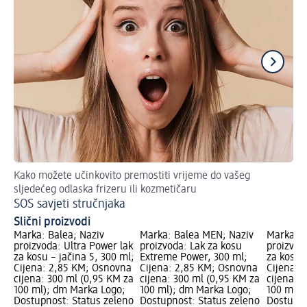
Kako možete učinkovito premostiti vrijeme do vašeg
Up
sljedećeg odlaska frizeru ili kozmetičaru
Na
SOS savjeti stručnjaka
Slični proizvodi
Marka: Balea; Naziv
Marka: Balea MEN; Naziv
Marka: B
proizvoda: Ultra Power lak
proizvoda: Lak za kosu
proizvoda
za kosu – jačina 5, 300 ml;
Extreme Power, 300 ml;
za kosu -
Cijena: 2,85 KM; Osnovna
Cijena: 2,85 KM; Osnovna
Cijena: 
cijena: 300 ml (0,95 KM za
cijena: 300 ml (0,95 KM za
cijena: 
100 ml); dm Marka Logo;
100 ml); dm Marka Logo;
100 ml);
Dostupnost: Status zeleno
Dostupnost: Status zeleno
Dostupno