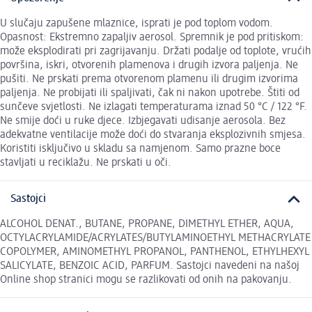
U slučaju zapušene mlaznice, isprati je pod toplom vodom.
Opasnost: Ekstremno zapaljiv aerosol. Spremnik je pod pritiskom:
može eksplodirati pri zagrijavanju. Držati podalje od toplote, vrućih
površina, iskri, otvorenih plamenova i drugih izvora paljenja. Ne
pušiti. Ne prskati prema otvorenom plamenu ili drugim izvorima
paljenja. Ne probijati ili spaljivati, čak ni nakon upotrebe. Štiti od
sunčeve svjetlosti. Ne izlagati temperaturama iznad 50 °C / 122 °F.
Ne smije doći u ruke djece. Izbjegavati udisanje aerosola. Bez
adekvatne ventilacije može doći do stvaranja eksplozivnih smjesa.
Koristiti isključivo u skladu sa namjenom. Samo prazne boce
stavljati u reciklažu. Ne prskati u oči.
Sastojci
ALCOHOL DENAT., BUTANE, PROPANE, DIMETHYL ETHER, AQUA,
OCTYLACRYLAMIDE/ACRYLATES/BUTYLAMINOETHYL METHACRYLATE
COPOLYMER, AMINOMETHYL PROPANOL, PANTHENOL, ETHYLHEXYL
SALICYLATE, BENZOIC ACID, PARFUM. Sastojci navedeni na našoj
Online shop stranici mogu se razlikovati od onih na pakovanju.