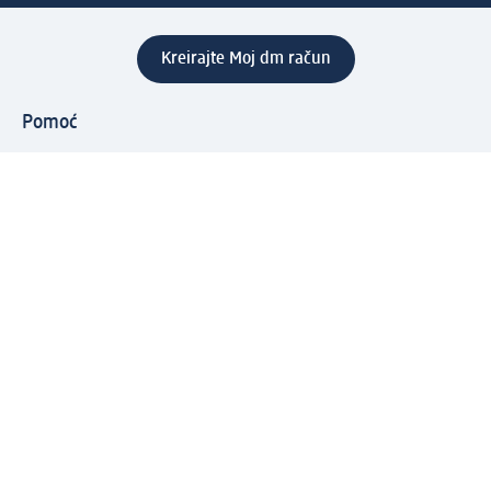
Kreirajte Moj dm račun
Pomoć
Programi i usluge
dm služba za korisnike
Načini i troškovi dostave
Povrat proizvoda
Preduzeće
O nama
Odgovornost
Karijera
PR i mediji
Svijet proizvoda
dm Svijet