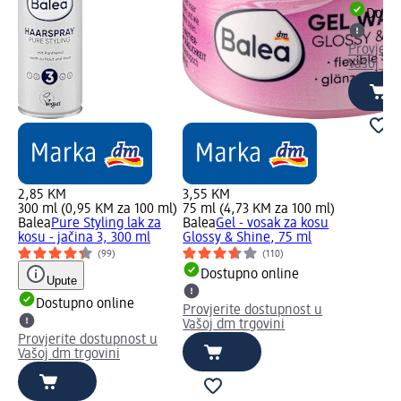
Dostu
Provjeri
Vašoj dm
2,85 KM
3,55 KM
300 ml (0,95 KM za 100 ml)
75 ml (4,73 KM za 100 ml)
Balea
Pure Styling lak za
Balea
Gel - vosak za kosu
kosu - jačina 3, 300 ml
Glossy & Shine, 75 ml
(99)
(110)
Dostupno online
Upute
Dostupno online
Provjerite dostupnost u
Vašoj dm trgovini
Provjerite dostupnost u
Vašoj dm trgovini