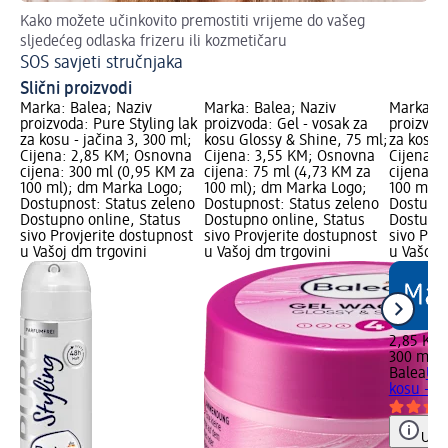
Kako možete učinkovito premostiti vrijeme do vašeg
Up
sljedećeg odlaska frizeru ili kozmetičaru
Na
SOS savjeti stručnjaka
Slični proizvodi
Marka: Balea; Naziv
Marka: Balea; Naziv
Marka: B
proizvoda: Pure Styling lak
proizvoda: Gel - vosak za
proizvod
za kosu - jačina 3, 300 ml;
kosu Glossy & Shine, 75 ml;
za kosu –
Cijena: 2,85 KM; Osnovna
Cijena: 3,55 KM; Osnovna
Cijena: 
cijena: 300 ml (0,95 KM za
cijena: 75 ml (4,73 KM za
cijena: 
100 ml); dm Marka Logo;
100 ml); dm Marka Logo;
100 ml);
Dostupnost: Status zeleno
Dostupnost: Status zeleno
Dostupno
Dostupno online, Status
Dostupno online, Status
Dostupno
sivo Provjerite dostupnost
sivo Provjerite dostupnost
sivo Pro
u Vašoj dm trgovini
u Vašoj dm trgovini
u Vašoj 
2,85 KM
300 ml (
Balea
Ult
kosu – j
Uput