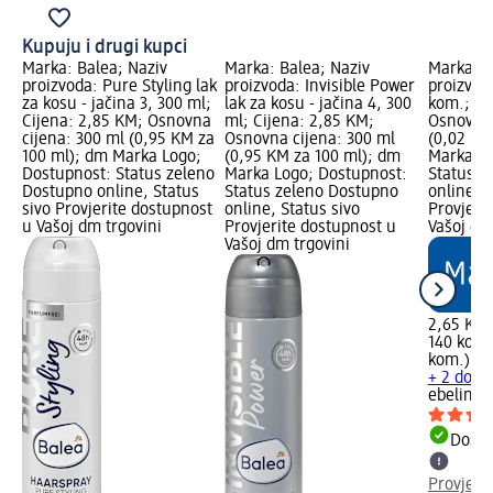
Kupuju i drugi kupci
Marka: Balea; Naziv
Marka: Balea; Naziv
Marka: e
proizvoda: Pure Styling lak
proizvoda: Invisible Power
proizvod
za kosu - jačina 3, 300 ml;
lak za kosu - jačina 4, 300
kom.; Ci
Cijena: 2,85 KM; Osnovna
ml; Cijena: 2,85 KM;
Osnovna 
cijena: 300 ml (0,95 KM za
Osnovna cijena: 300 ml
(0,02 KM
100 ml); dm Marka Logo;
(0,95 KM za 100 ml); dm
Marka Lo
Dostupnost: Status zeleno
Marka Logo; Dostupnost:
Status z
Dostupno online, Status
Status zeleno Dostupno
online, S
sivo Provjerite dostupnost
online, Status sivo
Provjeri
u Vašoj dm trgovini
Provjerite dostupnost u
Vašoj dm
Vašoj dm trgovini
2,65 KM
140 kom.
kom.)
+ 2 dodat
ebelin
Bl
Dostu
Provjeri