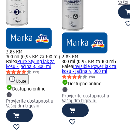
Vašoj dm
2,85 KM
300 ml (0,95 KM za 100 ml)
2,85 KM
Balea
Pure Styling lak za
300 ml (0,95 KM za 100 ml)
kosu - jačina 3, 300 ml
Balea
Invisible Power lak za
kosu - jačina 4, 300 ml
(99)
(90)
Upute
Dostupno online
Dostupno online
Provjerite dostupnost u
Vašoj dm trgovini
Provjerite dostupnost u
Vašoj dm trgovini