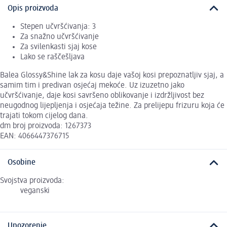
Opis proizvoda
Stepen učvršćivanja: 3
Za snažno učvršćivanje
Za svilenkasti sjaj kose
Lako se raščešljava
Balea Glossy&Shine lak za kosu daje vašoj kosi prepoznatljiv sjaj, a
samim tim i predivan osjećaj mekoće. Uz izuzetno jako
učvršćivanje, daje kosi savršeno oblikovanje i izdržljivost bez
neugodnog lijepljenja i osjećaja težine. Za prelijepu frizuru koja će
trajati tokom cijelog dana.
dm broj proizvoda: 1267373
EAN: 4066447376715
Osobine
Svojstva proizvoda:
veganski
Upozorenje