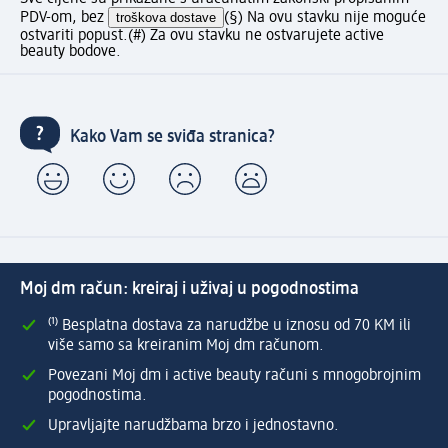
PDV-om, bez
troškova dostave
(§) Na ovu stavku nije moguće
ostvariti popust.
(#) Za ovu stavku ne ostvarujete active
beauty bodove.
Kako Vam se sviđa stranica?
Moj dm račun: kreiraj i uživaj u pogodnostima
⁽¹⁾ Besplatna dostava za narudžbe u iznosu od 70 KM ili
više samo sa kreiranim Moj dm računom.
Povezani Moj dm i active beauty računi s mnogobrojnim
pogodnostima.
Upravljajte narudžbama brzo i jednostavno.