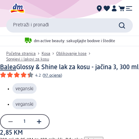
Pretraži i pronađi
dm active beauty: sakupljajte bodove i štedite
Početna stranica
Kosa
Oblikovanje kose
Sprejevi i lakovi za kosu
Balea
Glossy & Shine lak za kosu - jačina 3, 300 ml
4.2
(
97 ocjena
)
veganski
veganski
2,85 KM