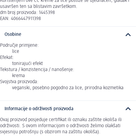
Korištenjem ove CC kreme za lice postiže se ujednačen, gladak i
usavršen ten sa blistavim završetkom.
dm broj proizvoda: 1445398
EAN: 4066447911398
Osobine
Područje primjene:
lice
Efekat:
tonirajući efekt
Tekstura / konzistencija / nanošenje:
krema
Svojstva proizvoda:
veganski, posebno pogodno za lice, prirodna kozmetika
Informacije o održivosti proizvoda
Ovaj proizvod posjeduje certifikat ili oznaku zaštite okoliša ili
održivosti. S ovom informacijom o održivosti želimo olakšati
svjesniju potrošnju (s obzirom na zaštitu okoliša).