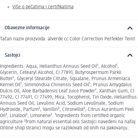
Više o pečatima i certifikatima
Obavezne informacije
Tačan naziv proizvoda: alverde cc Color Correction Perfekter Teint
Sastojci
Ingredients: Aqua, Helianthus Annuus Seed Oil¹, Alcohol¹,
Glycerin, Cetearyl Alcohol, CI 77891, Butyrospermum Parkii
Butter¹, Glyceryl Stearate Citrate, Squalane, Prunus Armeniaca
Kernel Oil¹, Simmondsia Chinensis Seed Oil¹, Prunus Amygdalus
Dulcis Oil, Aloe Barbadensis Leaf Juice Powder¹, Xanthan Gum, CI
77492, CI 77491, CI 77499, Mica, Tocopherol, Tin Oxide, Helianthus
Annuus Seed Oil, Levulinic Acid, Sodium Levulinate, Sodium
Hydroxide, Parfum², Vanillin², Citronellol², Citrus Aurantium Peel
Oil², Linalool², Limonene². ¹ingredients from certified organic
agriculture ²from natural essential oils Sastojci navedeni na našoj
Online shop stranici mogu se razlikovati od onih na pakovanju.