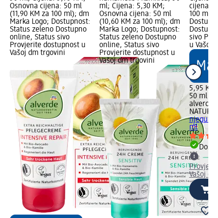
Osnovna cijena: 50 ml
ml; Cijena: 5,30 KM;
cijena: 5
(11,90 KM za 100 ml); dm
Osnovna cijena: 50 ml
100 ml);
Marka Logo; Dostupnost:
(10,60 KM za 100 ml); dm
Dostupno
Status zeleno Dostupno
Marka Logo; Dostupnost:
Dostupno
online, Status sivo
Status zeleno Dostupno
sivo Pro
Provjerite dostupnost u
online, Status sivo
u Vašoj 
Vašoj dm trgovini
Provjerite dostupnost u
Vašoj dm trgovini
5,95 KM
50 ml (1
alverde
NATURK
njegu lic
ml
Dostu
Provjeri
Vašoj dm