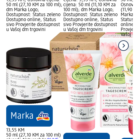
13,55 KM; Osnovna cijena:
Cijena: 5,55 KM; Osnovna
50 ml; C
50 ml (27,10 KM za 100 ml);
cijena: 50 ml (11,10 KM za
Osnovna 
dm Marka Logo;
100 ml); dm Marka Logo;
(11,90 K
Dostupnost: Status zeleno
Dostupnost: Status zeleno
Marka Lo
Dostupno online, Status
Dostupno online, Status
Status z
sivo Provjerite dostupnost
sivo Provjerite dostupnost
online, S
u Vašoj dm trgovini
u Vašoj dm trgovini
Provjeri
Vašoj dm
13,55 KM
50 ml (27,10 KM za 100 ml)