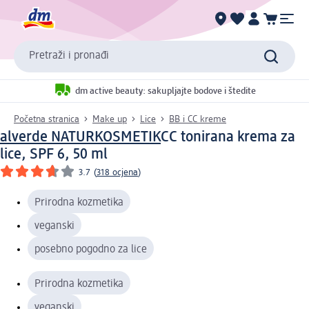
Pretraži i pronađi
dm active beauty: sakupljajte bodove i štedite
Početna stranica
Make up
Lice
BB i CC kreme
alverde NATURKOSMETIK
CC tonirana krema za
lice, SPF 6, 50 ml
3.7
(
318 ocjena
)
Prirodna kozmetika
veganski
posebno pogodno za lice
Prirodna kozmetika
veganski