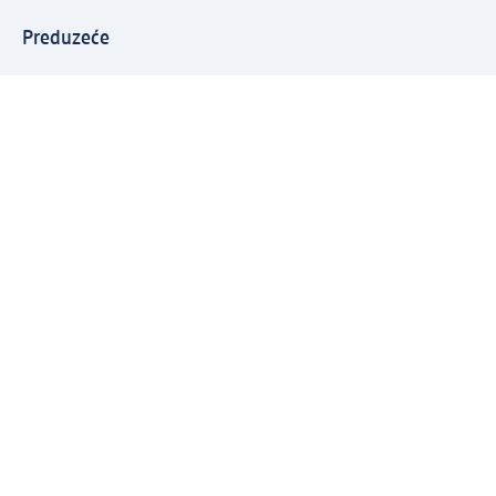
Preduzeće
O nama
Odgovornost
Karijera
PR i mediji
Svijet proizvoda
dm Svijet
Načini plaćanja