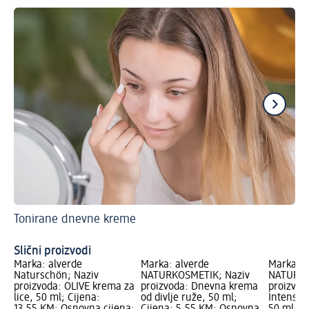
Tonirane dnevne kreme
Sav
Je
Slični proizvodi
Marka: alverde
Marka: alverde
Marka: a
Naturschön; Naziv
NATURKOSMETIK; Naziv
NATURKO
proizvoda: OLIVE krema za
proizvoda: Dnevna krema
proizvod
lice, 50 ml; Cijena:
od divlje ruže, 50 ml;
Intensiv 