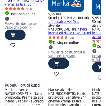
alverde Naturschön
OLIVE
krema za lice, 50 ml
(473)
Dostupno online
5,55 KM
50 ml (11,10 KM za 100 ml)
5,95 KM
+ 1 dodatna veličina
50 ml (1
Provjerite dostupnost u
alverde
alverde
Vašoj dm trgovini
NATURKOSMETIK
Dnevna
NATURK
krema od divlje ruže, 50 ml
lice Inte
avokado,
(223)
Dostupno online
Dostu
Provjerite dostupnost u
Vašoj dm trgovini
Provjeri
Vašoj dm
Kupuju i drugi kupci
Marka: alverde
Marka: alverde
Marka: a
NATURKOSMETIK; Naziv
NATURKOSMETIK; Naziv
NATURKO
proizvoda: Krema za lice
proizvoda: Sensitive 24h
proizvod
Intensiv repair - avokado,
dnevna krema za lice -
lica Ultr
50 ml; Cijena: 5,95 KM;
hamamelis i kamilica, 50
Cijena: 