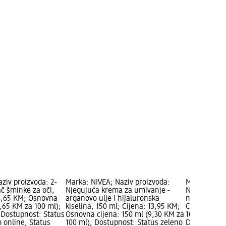
ziv proizvoda: 2-
Marka: NIVEA; Naziv proizvoda:
Marka: GAR
ač šminke za oči,
Njegujuća krema za umivanje -
Naziv proiz
 3,65 KM; Osnovna
arganovo ulje i hijaluronska
micelarna vo
3,65 KM za 100 ml);
kiselina, 150 ml; Cijena: 13,95 KM;
Cijena: 6,9
Dostupnost: Status
Osnovna cijena: 150 ml (9,30 KM za
100 ml (6,9
 online, Status
100 ml); Dostupnost: Status zeleno
Dostupnost: