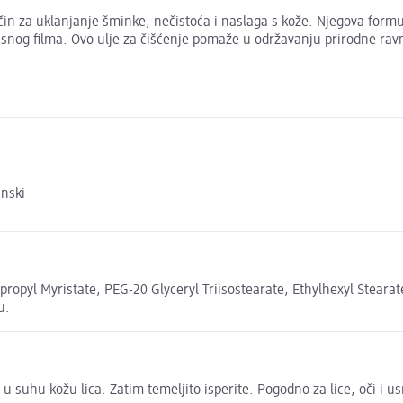
čin za uklanjanje šminke, nečistoća i naslaga s kože. Njegova formu
nog filma. Ovo ulje za čišćenje pomaže u održavanju prirodne ravn
anski
propyl Myristate, PEG-20 Glyceryl Triisostearate, Ethylhexyl Steara
u.
u suhu kožu lica. Zatim temeljito isperite. Pogodno za lice, oči i u