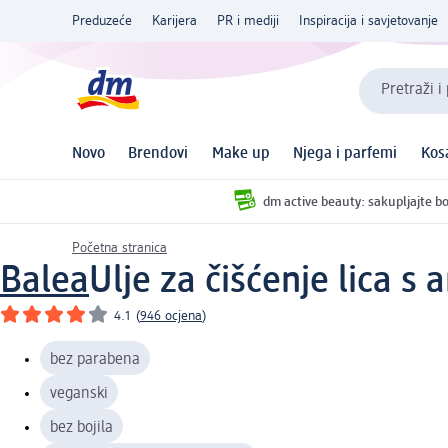
Preduzeće
Karijera
PR i mediji
Inspiracija i savjetovanje
Pretraži i
Novo
Brendovi
Make up
Njega i parfemi
Kos
dm active beauty: sakupljajte bo
Početna stranica
Balea
Ulje za čišćenje lica s
4.1
(
946 ocjena
)
bez parabena
veganski
bez bojila