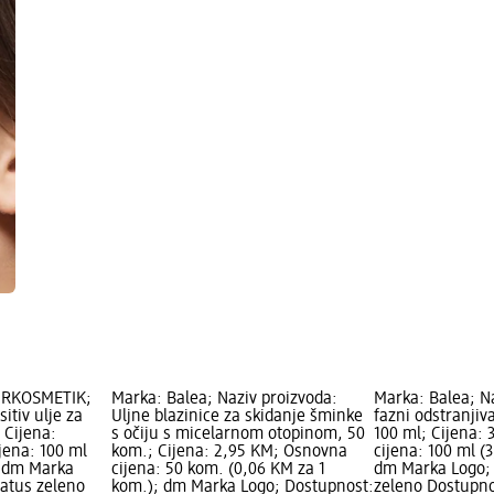
URKOSMETIK;
Marka: Balea; Naziv proizvoda:
Marka: Balea; Na
itiv ulje za
Uljne blazinice za skidanje šminke
fazni odstranjiv
; Cijena:
s očiju s micelarnom otopinom, 50
100 ml; Cijena:
jena: 100 ml
kom.; Cijena: 2,95 KM; Osnovna
cijena: 100 ml (
; dm Marka
cijena: 50 kom. (0,06 KM za 1
dm Marka Logo; 
tatus zeleno
kom.); dm Marka Logo; Dostupnost:
zeleno Dostupno