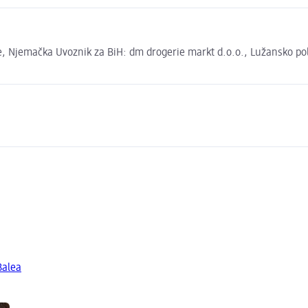
 Njemačka Uvoznik za BiH: dm drogerie markt d.o.o., Lužansko polje
Balea