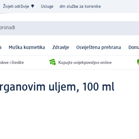
Živjeti održivije 🌳
Usluge
dm služba za korisnike
 pronađi
a
Muška kozmetika
Zdravlje
Osviještena prehrana
Doma
dove i štedite
Kupujte uvijekpovoljno online
 arganovim uljem, 100 ml