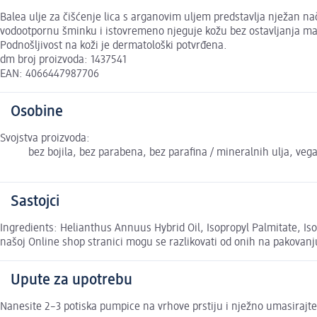
Balea ulje za čišćenje lica s arganovim uljem predstavlja nježan na
vodootpornu šminku i istovremeno njeguje kožu bez ostavljanja mas
Podnošljivost na koži je dermatološki potvrđena.
dm broj proizvoda: 1437541
EAN: 4066447987706
Osobine
Svojstva proizvoda:
bez bojila, bez parabena, bez parafina / mineralnih ulja, veg
Sastojci
Ingredients: Helianthus Annuus Hybrid Oil, Isopropyl Palmitate, Iso
našoj Online shop stranici mogu se razlikovati od onih na pakovanj
Upute za upotrebu
Nanesite 2–3 potiska pumpice na vrhove prstiju i nježno umasirajte 