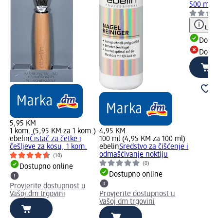
500 ml
Uput
Dostu
Dostu
5,95 KM
1 kom. (5,95 KM za 1 kom.)
4,95 KM
ebelin
Čistač za četke i
100 ml (4,95 KM za 100 ml)
češljeve za kosu, 1 kom.
ebelin
Sredstvo za čišćenje i
odmašćivanje noktiju
(10)
(0)
Dostupno online
Dostupno online
Provjerite dostupnost u
Vašoj dm trgovini
Provjerite dostupnost u
Vašoj dm trgovini