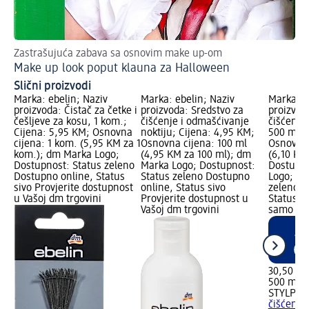
Zastrašujuća zabava sa osnovim make up-om
DIY
Make up look poput klauna za Halloween
Na
Slični proizvodi
Marka: ebelin; Naziv
Marka: ebelin; Naziv
Marka: S
proizvoda: Čistač za četke i
proizvoda: Sredstvo za
proizvod
češljeve za kosu, 1 kom.;
čišćenje i odmašćivanje
čišćenje
Cijena: 5,95 KM; Osnovna
noktiju; Cijena: 4,95 KM;
500 ml; 
cijena: 1 kom. (5,95 KM za 1
Osnovna cijena: 100 ml
Osnovna 
kom.); dm Marka Logo;
(4,95 KM za 100 ml); dm
(6,10 KM
Dostupnost: Status zeleno
Marka Logo; Dostupnost:
Dostupn
Dostupno online, Status
Status zeleno Dostupno
Logo; Do
sivo Provjerite dostupnost
online, Status sivo
zeleno D
u Vašoj dm trgovini
Provjerite dostupnost u
Status c
Vašoj dm trgovini
samo on
30,50 K
500 ml (
STYLPRO
čišćenje