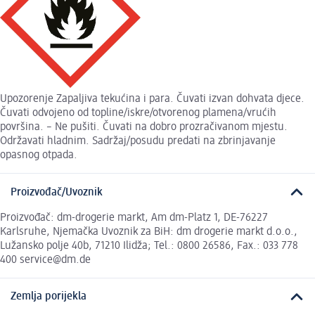
Upozorenje Zapaljiva tekućina i para. Čuvati izvan dohvata djece.
Čuvati odvojeno od topline/iskre/otvorenog plamena/vrućih
površina. – Ne pušiti. Čuvati na dobro prozračivanom mjestu.
Održavati hladnim. Sadržaj/posudu predati na zbrinjavanje
opasnog otpada.
Proizvođač/Uvoznik
Proizvođač: dm-drogerie markt, Am dm-Platz 1, DE-76227
Karlsruhe, Njemačka Uvoznik za BiH: dm drogerie markt d.o.o.,
Lužansko polje 40b, 71210 Ilidža; Tel.: 0800 26586, Fax.: 033 778
400 service@dm.de
Zemlja porijekla