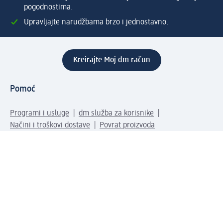
pogodnostima.
Upravljajte narudžbama brzo i jednostavno.
Kreirajte Moj dm račun
Pomoć
Programi i usluge
dm služba za korisnike
Načini i troškovi dostave
Povrat proizvoda
Preduzeće
O nama
Odgovornost
Karijera
PR i mediji
Svijet proizvoda
dm Svijet