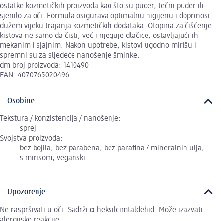
ostatke kozmetičkih proizvoda kao što su puder, tečni puder ili
sjenilo za oči. Formula osigurava optimalnu higijenu i doprinosi
dužem vijeku trajanja kozmetičkih dodataka. Otopina za čišćenje
kistova ne samo da čisti, već i njeguje dlačice, ostavljajući ih
mekanim i sjajnim. Nakon upotrebe, kistovi ugodno mirišu i
spremni su za sljedeće nanošenje šminke.
dm broj proizvoda: 1410490
EAN: 4070765020496
Osobine
Tekstura / konzistencija / nanošenje:
sprej
Svojstva proizvoda:
bez bojila, bez parabena, bez parafina / mineralnih ulja,
s mirisom, veganski
Upozorenje
Ne raspršivati u oči. Sadrži α-heksilcimtaldehid. Može izazvati
alergijske reakcije.