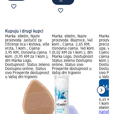
Kupuju i drugi kupci
Marka: ebelin; Naziv
Marka: ebelin; Naziv
Marka: e
proizvoda: Jastučić za
proizvoda: Blaznice, 140
proizvod
čišćenje lica i kistova, više
kom.; Cijena: 2,65 KM;
precizno
vrsta, 1 kom.; Cijena:
Osnovna cijena: 140 kom.
upa, više
3,95 KM; Osnovna cijena: 1
(0,02 KM za 1 kom.); dm
Cijena: 
kom. (3,95 KM za 1 kom.);
Marka Logo; Dostupnost:
cijena: 1
dm Marka Logo;
Status zeleno Dostupno
kom.); d
Dostupnost: Status zeleno
online, Status sivo
Dostupno
Dostupno online, Status
Provjerite dostupnost u
Dostupno
sivo Provjerite dostupnost
Vašoj dm trgovini
sivo Pro
u Vašoj dm trgovini
u Vašoj 
6,45 KM
1 kom. (
ebelin
Sp
nanošen