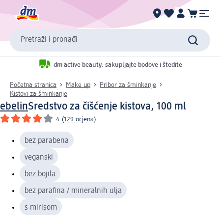
Pretraži i pronađi
dm active beauty: sakupljajte bodove i štedite
Početna stranica
Make up
Pribor za šminkanje
Kistovi za šminkanje
ebelin
Sredstvo za čišćenje kistova, 100 ml
4
(
129 ocjena
)
bez parabena
veganski
bez bojila
bez parafina / mineralnih ulja
s mirisom