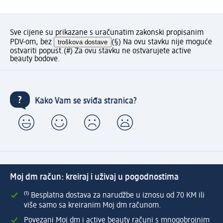
Sve cijene su prikazane s uračunatim zakonski propisanim
PDV-om, bez
troškova dostave
(§) Na ovu stavku nije moguće
ostvariti popust.
(#) Za ovu stavku ne ostvarujete active
beauty bodove.
Kako Vam se sviđa stranica?
Moj dm račun: kreiraj i uživaj u pogodnostima
⁽¹⁾ Besplatna dostava za narudžbe u iznosu od 70 KM ili
više samo sa kreiranim Moj dm računom.
Povezani Moj dm i active beauty računi s mnogobrojnim