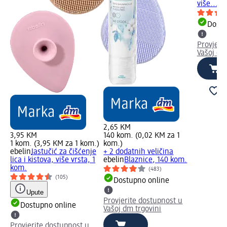
više..., 
Dostu
Provjeri
Vašoj dm
2,65 KM
3,95 KM
140 kom. (0,02 KM za 1
1 kom. (3,95 KM za 1 kom.)
kom.)
ebelin
Jastučić za čišćenje
+ 2 dodatnih veličina
lica i kistova, više vrsta, 1
ebelin
Blaznice, 140 kom.
kom.
(483)
(105)
Dostupno online
Upute
Provjerite dostupnost u
Dostupno online
Vašoj dm trgovini
Provjerite dostupnost u