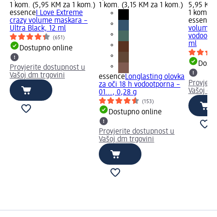
1 kom. (5,95 KM za 1 kom.)
1 kom. (3,15 KM za 1 kom.)
5,95 KM
essence
I Love Extreme
1 kom. (
crazy volume maskara –
essence
Ultra Black, 12 ml
volume 
vodootpor
(651)
ml
Dostupno online
Dostu
Provjerite dostupnost u
Vašoj dm trgovini
essence
Longlasting olovka
Provjeri
za oči 18 h vodootporna –
Vašoj dm
01..., 0,28 g
(153)
Dostupno online
Provjerite dostupnost u
Vašoj dm trgovini