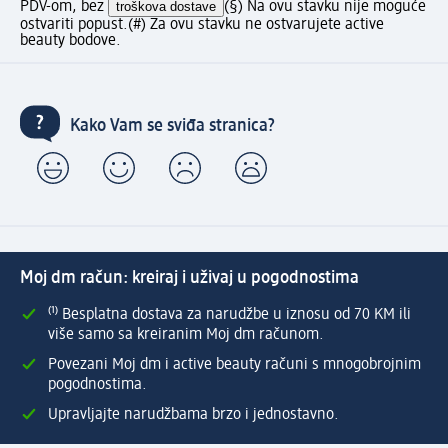
PDV-om, bez
troškova dostave
(§) Na ovu stavku nije moguće
ostvariti popust.
(#) Za ovu stavku ne ostvarujete active
beauty bodove.
Kako Vam se sviđa stranica?
Moj dm račun: kreiraj i uživaj u pogodnostima
⁽¹⁾ Besplatna dostava za narudžbe u iznosu od 70 KM ili
više samo sa kreiranim Moj dm računom.
Povezani Moj dm i active beauty računi s mnogobrojnim
pogodnostima.
Upravljajte narudžbama brzo i jednostavno.