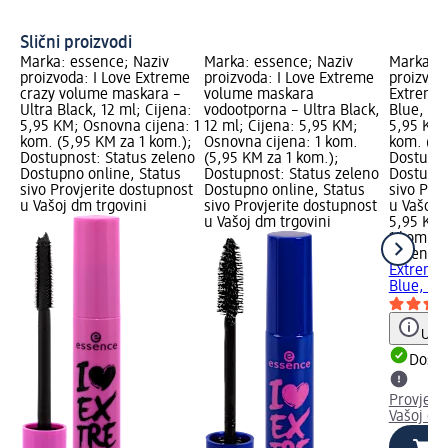
Slični proizvodi
Marka: essence; Naziv
Marka: essence; Naziv
Marka: e
proizvoda: I Love Extreme
proizvoda: I Love Extreme
proizvod
crazy volume maskara –
volume maskara
Extreme 
Ultra Black, 12 ml; Cijena:
vodootporna – Ultra Black,
Blue, 12 
5,95 KM; Osnovna cijena: 1
12 ml; Cijena: 5,95 KM;
5,95 KM;
kom. (5,95 KM za 1 kom.);
Osnovna cijena: 1 kom.
kom. (5,
Dostupnost: Status zeleno
(5,95 KM za 1 kom.);
Dostupno
Dostupno online, Status
Dostupnost: Status zeleno
Dostupno
sivo Provjerite dostupnost
Dostupno online, Status
sivo Pro
u Vašoj dm trgovini
sivo Provjerite dostupnost
u Vašoj 
u Vašoj dm trgovini
5,95 KM
1 kom. (
essence
Extreme 
Blue, 12
Uput
Dostu
Provjeri
Vašoj dm