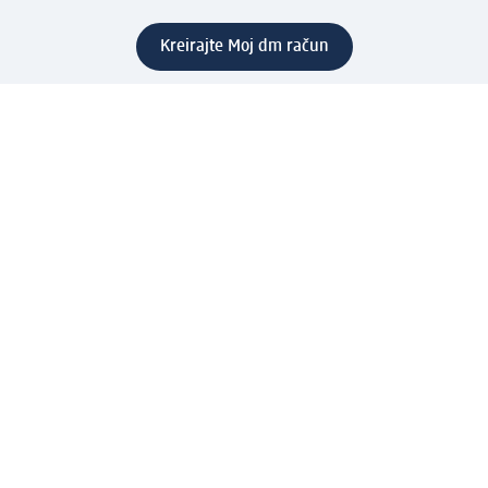
Kreirajte Moj dm račun
Pomoć
Programi i usluge
dm služba za korisnike
Načini i troškovi dostave
Povrat proizvoda
Preduzeće
O nama
Odgovornost
Karijera
PR i mediji
Svijet proizvoda
dm Svijet