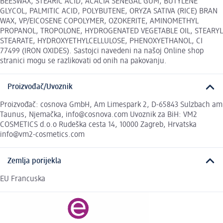
BEESWAX, STEARIC ACID, ACACIA SENEGAL GUM, BUTYLENE
GLYCOL, PALMITIC ACID, POLYBUTENE, ORYZA SATIVA (RICE) BRAN
WAX, VP/EICOSENE COPOLYMER, OZOKERITE, AMINOMETHYL
PROPANOL, TROPOLONE, HYDROGENATED VEGETABLE OIL, STEARYL
STEARATE, HYDROXYETHYLCELLULOSE, PHENOXYETHANOL, CI
77499 (IRON OXIDES). Sastojci navedeni na našoj Online shop
stranici mogu se razlikovati od onih na pakovanju.
Proizvođač/Uvoznik
Proizvođač: cosnova GmbH, Am Limespark 2, D-65843 Sulzbach am
Taunus, Njemačka, info@cosnova.com Uvoznik za BiH: VM2
COSMETICS d.o.o Rudeška cesta 14, 10000 Zagreb, Hrvatska
info@vm2-cosmetics.com
Zemlja porijekla
EU Francuska