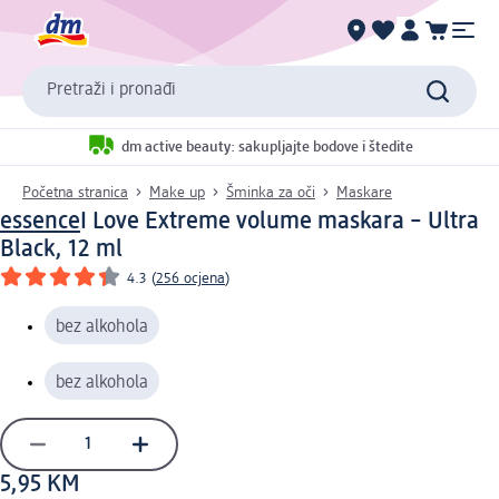
Pretraži i pronađi
dm active beauty: sakupljajte bodove i štedite
Početna stranica
Make up
Šminka za oči
Maskare
essence
I Love Extreme volume maskara – Ultra
Black, 12 ml
4.3
(
256 ocjena
)
bez alkohola
bez alkohola
5,95 KM