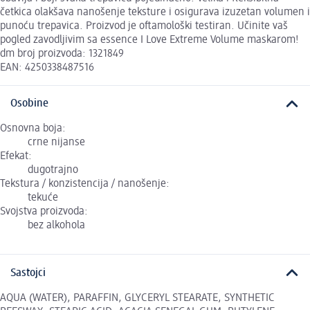
četkica olakšava nanošenje teksture i osigurava izuzetan volumen i
punoću trepavica. Proizvod je oftamološki testiran. Učinite vaš
pogled zavodljivim sa essence I Love Extreme Volume maskarom!
dm broj proizvoda: 1321849
EAN: 4250338487516
Osobine
Osnovna boja:
crne nijanse
Efekat:
dugotrajno
Tekstura / konzistencija / nanošenje:
tekuće
Svojstva proizvoda:
bez alkohola
Sastojci
AQUA (WATER), PARAFFIN, GLYCERYL STEARATE, SYNTHETIC