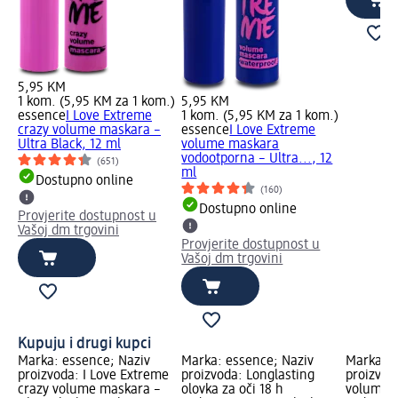
5,95 KM
1 kom. (5,95 KM za 1 kom.)
5,95 KM
essence
I Love Extreme
1 kom. (5,95 KM za 1 kom.)
crazy volume maskara –
essence
I Love Extreme
Ultra Black, 12 ml
volume maskara
vodootporna – Ultra..., 12
(651)
ml
Dostupno online
(160)
Dostupno online
Provjerite dostupnost u
Vašoj dm trgovini
Provjerite dostupnost u
Vašoj dm trgovini
Kupuju i drugi kupci
Marka: essence; Naziv
Marka: essence; Naziv
Marka: e
proizvoda: I Love Extreme
proizvoda: Longlasting
proizvod
crazy volume maskara –
olovka za oči 18 h
volume 