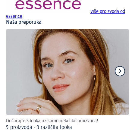
Više proizvoda od
essence
Naša preporuka
Dočarajte 3 looka uz samo nekoliko proizvoda!
S o
5 proizvoda - 3 različita looka
tr
Pr