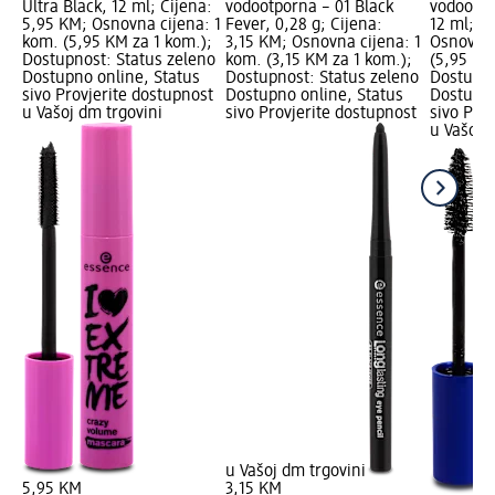
Ultra Black, 12 ml; Cijena:
vodootporna – 01 Black
vodootpo
5,95 KM; Osnovna cijena: 1
Fever, 0,28 g; Cijena:
12 ml; C
kom. (5,95 KM za 1 kom.);
3,15 KM; Osnovna cijena: 1
Osnovna 
Dostupnost: Status zeleno
kom. (3,15 KM za 1 kom.);
(5,95 KM
Dostupno online, Status
Dostupnost: Status zeleno
Dostupno
sivo Provjerite dostupnost
Dostupno online, Status
Dostupno
u Vašoj dm trgovini
sivo Provjerite dostupnost
sivo Pro
u Vašoj 
u Vašoj dm trgovini
5,95 KM
3,15 KM