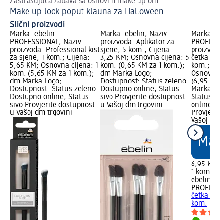
Zastrašujuća zabava sa osnovim make up-om
Tr
Make up look poput klauna za Halloween
Za
Slični proizvodi
Marka: ebelin
Marka: ebelin; Naziv
Marka: e
PROFESSIONAL; Naziv
proizvoda: Aplikator za
PROFESS
proizvoda: Professional kist
sjene, 5 kom.; Cijena:
proizvod
za sjene, 1 kom.; Cijena:
3,25 KM; Osnovna cijena: 5
četka za
5,65 KM; Osnovna cijena: 1
kom. (0,65 KM za 1 kom.);
kom.; Ci
kom. (5,65 KM za 1 kom.);
dm Marka Logo;
Osnovna 
dm Marka Logo;
Dostupnost: Status zeleno
(6,95 KM
Dostupnost: Status zeleno
Dostupno online, Status
Marka Lo
Dostupno online, Status
sivo Provjerite dostupnost
Status z
sivo Provjerite dostupnost
u Vašoj dm trgovini
online, S
u Vašoj dm trgovini
Provjeri
Vašoj dm
6,95 KM
1 kom. (
ebelin
PROFESS
četka za
kom.