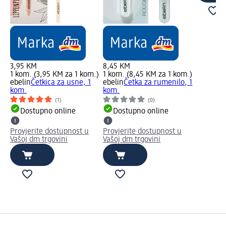
3,95 KM
8,45 KM
1 kom. (3,95 KM za 1 kom.)
1 kom. (8,45 KM za 1 kom.)
ebelin
Četkica za usne, 1
ebelin
Četka za rumenilo, 1
kom.
kom.
(1)
(0)
Dostupno online
Dostupno online
Provjerite dostupnost u
Provjerite dostupnost u
Vašoj dm trgovini
Vašoj dm trgovini