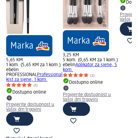
Dostu
Provjeri
Vašoj dm
3,25 KM
5,65 KM
5 kom. (0,65 KM za 1 kom.)
1 kom. (5,65 KM za 1 kom.)
ebelin
Aplikator za sjene, 5
ebelin
kom.
PROFESSIONAL
Professional
(2)
kist za sjene, 1 kom.
Dostupno online
(1)
Dostupno online
Provjerite dostupnost u
Vašoj dm trgovini
Provjerite dostupnost u
Vašoj dm trgovini