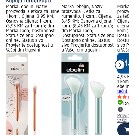
Kupuju i drugi kupci
Marka: ebelin; Naziv
Marka: ebelin; Naziv
Marka: e
proizvoda: Četkica za usne,
proizvoda: Četka za
proizvoda
1 kom.; Cijena: 3,95 KM;
rumenilo, 1 kom.; Cijena:
za tečni 
Osnovna cijena: 1 kom.
8,45 KM; Osnovna cijena: 1
Cijena: 
(3,95 KM za 1 kom.); dm
kom. (8,45 KM za 1 kom.);
cijena: 1
Marka Logo; Dostupnost:
dm Marka Logo;
kom.); d
Status zeleno Dostupno
Dostupnost: Status zeleno
Dostupno
online, Status sivo
Dostupno online, Status
Dostupno
Provjerite dostupnost u
sivo Provjerite dostupnost
sivo Pro
Vašoj dm trgovini
u Vašoj dm trgovini
u Vašoj 
4,95 KM
1 kom. (
ebelin
Ba
tečni pu
Dostu
Provjeri
Vašoj dm