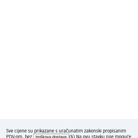
Sve cijene su prikazane s uračunatim zakonski propisanim
PDV-om, bez
troškova dostave
(§) Na ovu stavku nije moguće