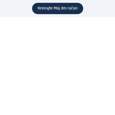
Kreirajte Moj dm račun
Pomoć
Programi i usluge
dm služba za korisnike
Načini i troškovi dostave
Povrat proizvoda
Preduzeće
O nama
Odgovornost
Karijera
PR i mediji
Svijet proizvoda
dm Svijet