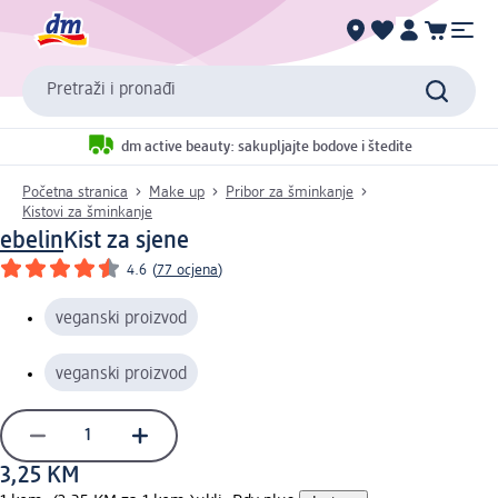
Pretraži i pronađi
dm active beauty: sakupljajte bodove i štedite
Početna stranica
Make up
Pribor za šminkanje
Kistovi za šminkanje
ebelin
Kist za sjene
4.6
(
77 ocjena
)
veganski proizvod
veganski proizvod
3,25 KM