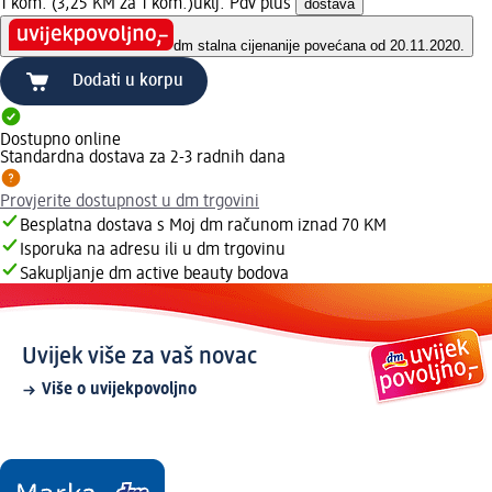
1 kom. (3,25 KM za 1 kom.)
uklj. Pdv plus
dostava
dm stalna cijena
nije povećana od 20.11.2020.
Dodati u korpu
Dostupno online
Standardna dostava za 2-3 radnih dana
Provjerite dostupnost u dm trgovini
Besplatna dostava s Moj dm računom iznad 70 KM
Isporuka na adresu ili u dm trgovinu
Sakupljanje dm active beauty bodova
Uvijek više za vaš novac
Više o uvijekpovoljno