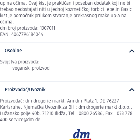
up na očima. Ovaj kist je praktičan i poseban dodatak koji ne bi
trebao nedostajati niti u jednoj kozmetičkoj torbici. ebelin Basic
kist je pomoćnik prilikom stvaranje prekrasnog make up-a na
očima.
dm broj proizvoda: 1307011
EAN: 4067796184044
Osobine
Svojstva proizvoda:
veganski proizvod
Proizvođač/Uvoznik
Proizvođač: dm-drogerie markt, Am dm-Platz 1, DE-76227
Karlsruhe, Njemačka Uvoznik za BiH: dm drogerie markt d.o.o.,
Lužansko polje 40b, 71210 Ilidža; Tel.: 0800 26586, Fax.: 033 778
400 service@dm.de