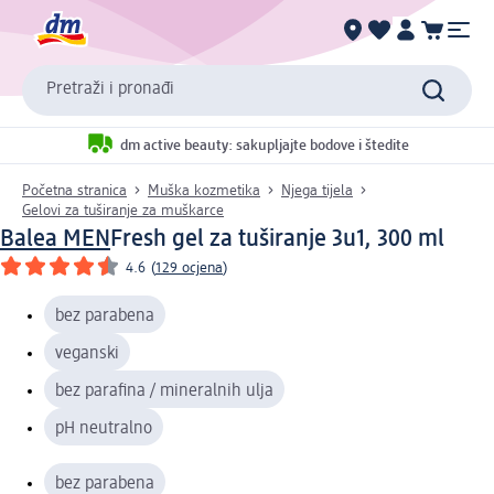
Pretraži i pronađi
dm active beauty: sakupljajte bodove i štedite
Početna stranica
Muška kozmetika
Njega tijela
Gelovi za tuširanje za muškarce
Balea MEN
Fresh gel za tuširanje 3u1, 300 ml
4.6
(
129 ocjena
)
bez parabena
veganski
bez parafina / mineralnih ulja
pH neutralno
bez parabena