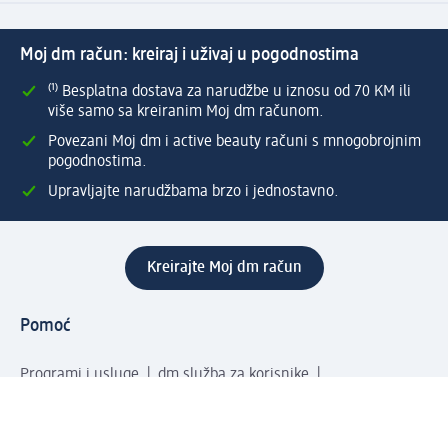
Moj dm račun: kreiraj i uživaj u pogodnostima
⁽¹⁾ Besplatna dostava za narudžbe u iznosu od 70 KM ili
više samo sa kreiranim Moj dm računom.
Povezani Moj dm i active beauty računi s mnogobrojnim
pogodnostima.
Upravljajte narudžbama brzo i jednostavno.
Kreirajte Moj dm račun
Pomoć
Programi i usluge
dm služba za korisnike
Načini i troškovi dostave
Povrat proizvoda
Preduzeće