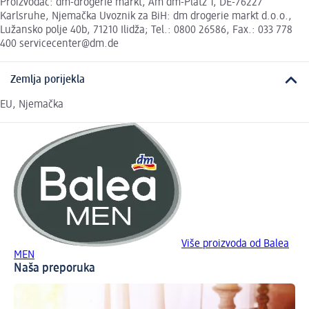
Proizvođač: dm-drogerie markt, Am dm-Platz 1, DE-76227
Karlsruhe, Njemačka Uvoznik za BiH: dm drogerie markt d.o.o.,
Lužansko polje 40b, 71210 Ilidža; Tel.: 0800 26586, Fax.: 033 778
400 servicecenter@dm.de
Zemlja porijekla
EU, Njemačka
Više proizvoda od Balea
MEN
Naša preporuka