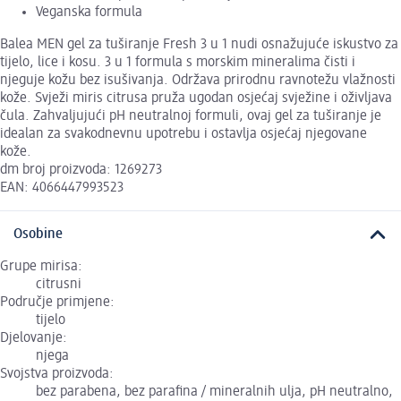
Veganska formula
Balea MEN gel za tuširanje Fresh 3 u 1 nudi osnažujuće iskustvo za
tijelo, lice i kosu. 3 u 1 formula s morskim mineralima čisti i
njeguje kožu bez isušivanja. Održava prirodnu ravnotežu vlažnosti
kože. Svježi miris citrusa pruža ugodan osjećaj svježine i oživljava
čula. Zahvaljujući pH neutralnoj formuli, ovaj gel za tuširanje je
idealan za svakodnevnu upotrebu i ostavlja osjećaj njegovane
kože.
dm broj proizvoda: 1269273
EAN: 4066447993523
Osobine
Grupe mirisa:
citrusni
Područje primjene:
tijelo
Djelovanje:
njega
Svojstva proizvoda:
bez parabena, bez parafina / mineralnih ulja, pH neutralno,