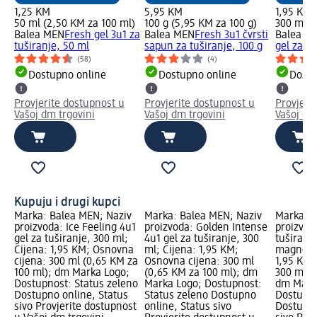
1,25 KM
5,95 KM
1,95 KM
50 ml (2,50 KM za 100 ml)
100 g (5,95 KM za 100 g)
300 ml (
Balea MEN
Fresh gel 3u1 za
Balea MEN
Fresh 3u1 čvrsti
Balea M
tuširanje, 50 ml
sapun za tuširanje, 100 g
gel za tu
(58)
(4)
Dostupno online
Dostupno online
Dostu
Provjerite dostupnost u
Provjerite dostupnost u
Provjeri
Vašoj dm trgovini
Vašoj dm trgovini
Vašoj dm
Kupuju i drugi kupci
Marka: Balea MEN; Naziv
Marka: Balea MEN; Naziv
Marka: B
proizvoda: Ice Feeling 4u1
proizvoda: Golden Intense
proizvod
gel za tuširanje, 300 ml;
4u1 gel za tuširanje, 300
tuširanj
Cijena: 1,95 KM; Osnovna
ml; Cijena: 1,95 KM;
magnolij
cijena: 300 ml (0,65 KM za
Osnovna cijena: 300 ml
1,95 KM;
100 ml); dm Marka Logo;
(0,65 KM za 100 ml); dm
300 ml (
Dostupnost: Status zeleno
Marka Logo; Dostupnost:
dm Mark
Dostupno online, Status
Status zeleno Dostupno
Dostupno
sivo Provjerite dostupnost
online, Status sivo
Dostupno