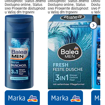
Dostupnost: Status zeleno
Dostupnost: Status zeleno
Dostupno
Dostupno online, Status
Dostupno online, Status
Dostupno
sivo Provjerite dostupnost
sivo Provjerite dostupnost
sivo Pro
u Vašoj dm trgovini
u Vašoj dm trgovini
u Vašoj 