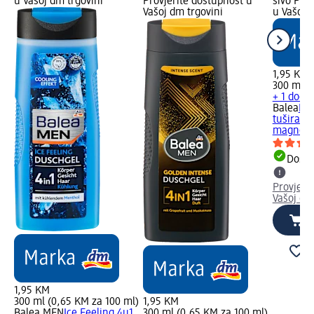
u Vašoj dm trgovini
Provjerite dostupnost u
sivo Pro
Vašoj dm trgovini
u Vašoj 
1,95 KM
300 ml (
+ 1 dodat
Balea
Kre
tuširanj
magnolij
Dostu
Provjeri
Vašoj dm
1,95 KM
300 ml (0,65 KM za 100 ml)
1,95 KM
Balea MEN
Ice Feeling 4u1
300 ml (0,65 KM za 100 ml)