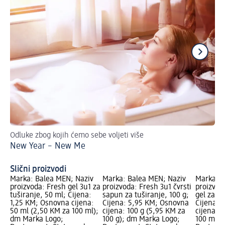
Odluke zbog kojih ćemo sebe voljeti više
Za
New Year – New Me
Pl
Slični proizvodi
Marka: Balea MEN; Naziv
Marka: Balea MEN; Naziv
Marka: B
proizvoda: Fresh gel 3u1 za
proizvoda: Fresh 3u1 čvrsti
proizvod
tuširanje, 50 ml; Cijena:
sapun za tuširanje, 100 g;
gel za tu
1,25 KM; Osnovna cijena:
Cijena: 5,95 KM; Osnovna
Cijena: 
50 ml (2,50 KM za 100 ml);
cijena: 100 g (5,95 KM za
cijena: 
dm Marka Logo;
100 g); dm Marka Logo;
100 ml);