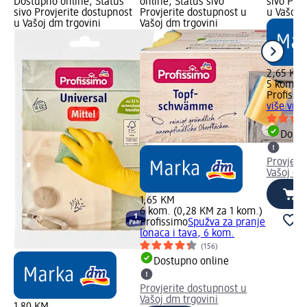
Dostupno online, Status
online, Status sivo
sivo Pro
sivo Provjerite dostupnost
Provjerite dostupnost u
u Vašoj 
u Vašoj dm trgovini
Vašoj dm trgovini
2,65 KM
5 kom. (
Profissi
više vrst
Dostu
Provjeri
Vašoj dm
1,65 KM
6 kom. (0,28 KM za 1 kom.)
Profissimo
Spužva za pranje
lonaca i tava, 6 kom.
(156)
Dostupno online
Provjerite dostupnost u
Vašoj dm trgovini