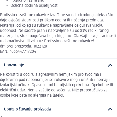
Pogodno i za hranu
Odlična dodirna osjetljivost
Profissimo zaštitne rukavice izrađene su od prirodnog lateksa što
daje osjećaj sigurnosti prilikom dodira ili nošenja predmeta.
Materijal od kojeg su rukavice napravljene osigurava visoku
udobnost. Ne sadrže prah i napravljene su od 83% recikliranog
materijala, što omogućava bolju higijenu. Olakšajte svoje radinosti
u domaćinstvu ili vrtu uz Profissimo zaštitne rukavice!
dm broj proizvoda: 1022128
EAN: 4066447717204
Upozorenje
Ne koristiti u dodiru s agresivnim hemijskim proizvodima i
dijelovima pod naponom jer se rukavice mogu uništiti i nemaju
izolacijski učinak. Opasnost od hemijskih opekotina. Opekotine ili
električni udar. Nema zaštite od sečenja. Nije preporučljivo za
osobe koje pate od alergija na lateks.
Upute o čuvanju proizvoda