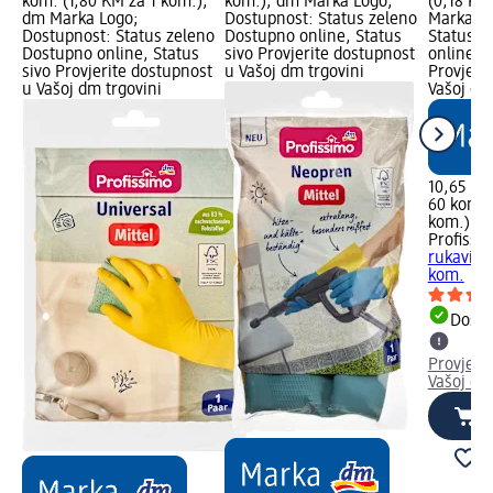
kom. (1,80 KM za 1 kom.);
kom.); dm Marka Logo;
(0,18 KM
dm Marka Logo;
Dostupnost: Status zeleno
Marka Lo
Dostupnost: Status zeleno
Dostupno online, Status
Status z
Dostupno online, Status
sivo Provjerite dostupnost
online, S
sivo Provjerite dostupnost
u Vašoj dm trgovini
Provjeri
u Vašoj dm trgovini
Vašoj dm
10,65 K
60 kom. 
kom.)
Profissi
rukavice
kom.
Dostu
Provjeri
Vašoj dm