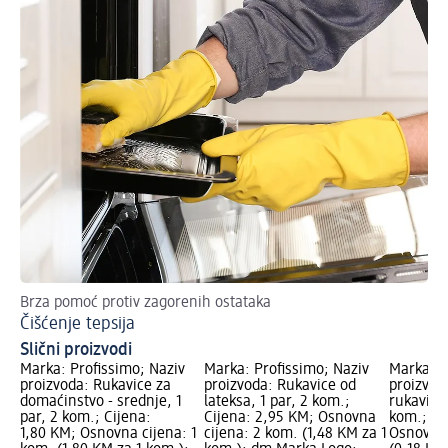
Brza pomoć protiv zagorenih ostataka
Upu
Čišćenje tepsija
Či
Slični proizvodi
Marka: Profissimo; Naziv
Marka: Profissimo; Naziv
Marka: P
proizvoda: Rukavice za
proizvoda: Rukavice od
proizvod
domaćinstvo - srednje, 1
lateksa, 1 par, 2 kom.;
rukavice
par, 2 kom.; Cijena:
Cijena: 2,95 KM; Osnovna
kom.; Ci
1,80 KM; Osnovna cijena: 1
cijena: 2 kom. (1,48 KM za 1
Osnovna 