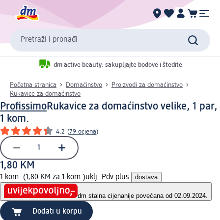
Pretraži i pronađi
dm active beauty: sakupljajte bodove i štedite
Početna stranica
Domaćinstvo
Proizvodi za domaćinstvo
Rukavice za domaćinstvo
Profissimo
Rukavice za domaćinstvo velike, 1 par,
1 kom.
4.2
(
79 ocjena
)
1,80 KM
1 kom. (1,80 KM za 1 kom.)
uklj. Pdv plus
dostava
dm stalna cijena
nije povećana od 02.09.2024.
Dodati u korpu