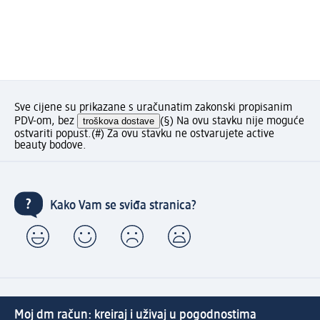
Sve cijene su prikazane s uračunatim zakonski propisanim
PDV-om, bez
troškova dostave
(§) Na ovu stavku nije moguće
ostvariti popust.
(#) Za ovu stavku ne ostvarujete active
beauty bodove.
Kako Vam se sviđa stranica?
Moj dm račun: kreiraj i uživaj u pogodnostima