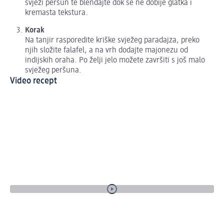
svježi peršun te blendajte dok se ne dobije glatka i
kremasta tekstura.
Korak
Na tanjir rasporedite kriške svježeg paradajza, preko
njih složite falafel, a na vrh dodajte majonezu od
indijskih oraha. Po želji jelo možete završiti s još malo
svježeg peršuna.
Video recept