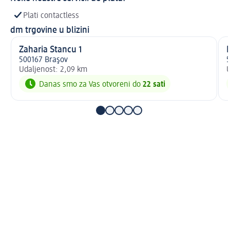
Plati contactless
dm trgovine u blizini
Zaharia Stancu 1
R
500167 Braşov
5
Udaljenost: 2,09 km
U
Danas smo za Vas otvoreni do
22 sati