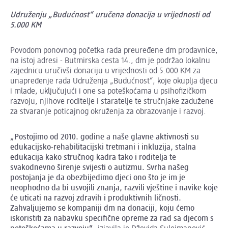
Udruženju „Budućnost“ uručena donacija u vrijednosti od
5.000 KM
Povodom ponovnog početka rada preuređene dm prodavnice,
na istoj adresi - Butmirska cesta 14., dm je podržao lokalnu
zajednicu uručivši donaciju u vrijednosti od 5.000 KM za
unapređenje rada Udruženja „Budućnost“, koje okuplja djecu
i mlade, uključujući i one sa poteškoćama u psihofizičkom
razvoju, njihove roditelje i staratelje te stručnjake zadužene
za stvaranje poticajnog okruženja za obrazovanje i razvoj.
„Postojimo od 2010. godine a naše glavne aktivnosti su
edukacijsko-rehabilitacijski tretmani i inkluzija, stalna
edukacija kako stručnog kadra tako i roditelja te
svakodnevno širenje svijesti o autizmu. Svrha našeg
postojanja je da obezbijedimo djeci ono što je im je
neophodno da bi usvojili znanja, razvili vještine i navike koje
će uticati na razvoj zdravih i produktivnih ličnosti.
Zahvaljujemo se kompaniji dm na donaciji, koju ćemo
iskoristiti za nabavku specifične opreme za rad sa djecom s