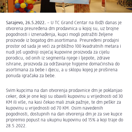
Sarajevo, 26.5.2022.
– U TC Grand Centar na Ilidži danas je
otvorena preuređena dm prodavnica u kojoj su, uz brojne
pogodnosti i iznenađenja, kupci mogli potražiti željene
proizvode iz bogatog dm asortimana. Preuređeni prodajni
prostor od sada je veći za približno 100 kvadratnih metara i
nudi još ugodniji osjećaj kupovine proizvoda za cijelu
porodicu, od onih iz segmenta njege i ljepote, zdrave
ishrane, proizvoda za održavanje higijene domaćinstva do
asortimana za bebe i djecu, a u sklopu kojeg je proširena
ponuda igračaka za bebe.
Svim kupcima na dan otvorenja prodavnice dm je poklanjao
ceker, dok je one koji su obavili kupovinu u vrijednosti od 30
KM ili više, na kasi čekao mali znak pažnje, te dm peškir za
kupovinu u vrijednosti od 70 KM. Osim navedenih
pogodnosti, dostupnih na dan otvorenja dm je za sve kupce
pripremio popust na ukupnu kupovinu od 15% a koji traje do
28.5.2022.