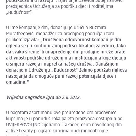
poteškoćama u razvoju“
, izjavila je Dževida Sulejmanović,
predsjednica Udruženja za podršku djeci i roditeljima
„Budućnost“.
U ime kompanije dm, donaciju je uručila Ruzmira
Muratbegović, menadžerica prodajnog područja i tom
prilikom izjavila:
„Društvena odgovornost kompanije dm
ogleda se i u kontinuiranoj podršci lokalnoj zajednici, tako
da svako širenje ili unapređenje dm prodajne mreže prate
aktivnosti podrške udruženjima i institucijama koje djeluju
u smjeru razvoja i napretka našeg društva. Današnjom
donacijom Udruženju „Budućnost“ želimo podržati njihova
nastojanja da omoguće puni razvoj potencijala djece i
omladine.“
Vrijedna nagradna igra do 2.6.2022.
U bogatom asortimanu ove preuređene dm prodavnice
kupcima je u ponudi široka paleta proizvoda dostupnih po
UVIJEKPOVOLJNO cijenama. Također, osim navedenog dm
active beauty program kupcima nudi mnogobrojne