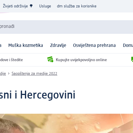
Živjeti održivije 🌳
Usluge
dm služba za korisnike
 pronađi
a
Muška kozmetika
Zdravlje
Osviještena prehrana
Doma
dove i štedite
Kupujte uvijekpovoljno online
dije
Saopštenja za medije 2022
sni i Hercegovini