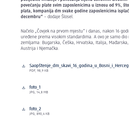
povećanju plate svim zaposlenicima u iznosu od 9%, št
plata, kompanija dm svake godine zaposlenicima isplaćuje
decembru“
– dodaje Šlosel.
Načelo „Čovjek na prvom mjestu” i danas, nakon 16 godin
uređene prema visokim standardima. A ovo je samo dio n
zemljama: Bugarska, Češka, Hrvatska, Italija, Mađarska, 
Austrija i Njemačka.
Saopštenje_dm_skavi_16_godina_u_Bosni_i_Herceg
PDF, 98,9 KB
foto_1
JPG, 14,8 MB
foto_2
JPG, 890,4 KB