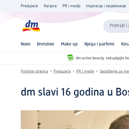
Preduzeće
Karijera
PR i mediji
Inspiracija i savjetovanje
Pretraži i
Novo
Brendovi
Make up
Njega i parfemi
Kos
dm active beauty: sakupljajte bo
Početna stranica
Preduzeće
PR i mediji
Saopštenja za me
dm slavi 16 godina u Bo