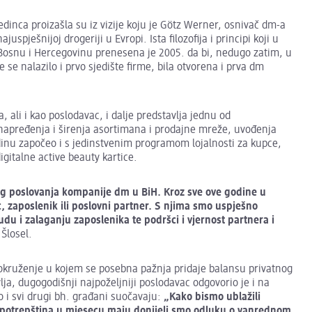
edinca proizašla su iz vizije koju je Götz Werner, osnivač dm-a
pješnijoj drogeriji u Evropi. Ista filozofija i principi koji u
 u Bosnu i Hercegovinu prenesena je 2005. da bi, nedugo zatim, u
se nalazilo i prvo sjedište firme, bila otvorena i prva dm
ali i kao poslodavac, i dalje predstavlja jednu od
unapređenja i širenja asortimana i prodajne mreže, uvođenja
inu započeo i s jedinstvenim programom lojalnosti za kupce,
gitalne active beauty kartice.
g poslovanja kompanije dm u BiH. Kroz sve ove godine u
c, zaposlenik ili poslovni partner. S njima smo uspješno
udu i zalaganju zaposlenika te podršci i vjernost partnera i
Šlosel.
 okruženje u kojem se posebna pažnja pridaje balansu privatnog
ja, dugogodišnji najpoželjniji poslodavac odgovorio je i na
o i svi drugi bh. građani suočavaju:
„Kako bismo ublažili
nih potrepština u mjesecu maju donijeli smo odluku o vanrednom