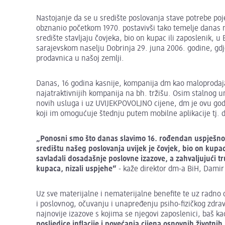
Nastojanje da se u središte poslovanja stave potrebe poj
obznanio početkom 1970. postavivši tako temelje danas najus
središte stavljaju čovjeka, bio on kupac ili zaposlenik,
sarajevskom naselju Dobrinja 29. juna 2006. godine, gdje 
prodavnica u našoj zemlji.
Danas, 16 godina kasnije, kompanija dm kao maloprodaja, 
najatraktivnijih kompanija na bh. tržišu. Osim stalnog 
novih usluga i uz UVIJEKPOVOLJNO cijene, dm je ovu god
koji im omogućuje štednju putem mobilne aplikacije tj. di
„Ponosni smo što danas slavimo 16. rođendan uspješno
središtu našeg poslovanja uvijek je čovjek, bio on kupa
savladali dosadašnje poslovne izazove, a zahvaljujući tr
kupaca, nizali uspjehe“
- kaže direktor dm-a BiH, Damir 
Uz sve materijalne i nematerijalne benefite te uz radno
i poslovnog, očuvanju i unapređenju psiho-fizičkog zdravl
najnovije izazove s kojima se njegovi zaposlenici, baš ka
posljedice inflacije i povećanja cijena osnovnih život