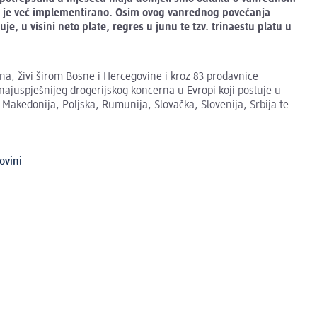
o je već implementirano. Osim ovog vanrednog povećanja
, u visini neto plate, regres u junu te tzv. trinaestu platu u
a, živi širom Bosne i Hercegovine i kroz 83 prodavnice
ajuspješnijeg drogerijskog koncerna u Evropi koji posluje u
Makedonija, Poljska, Rumunija, Slovačka, Slovenija, Srbija te
ovini