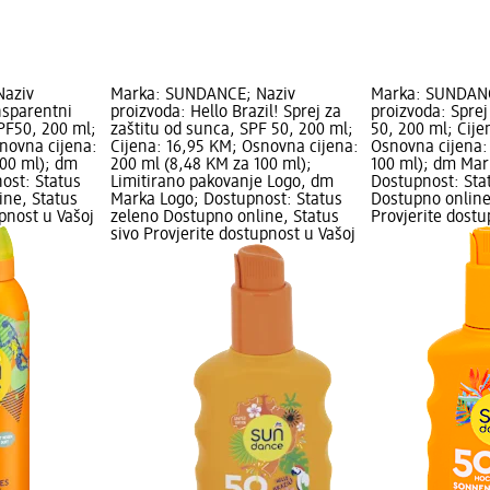
Naziv
Marka: SUNDANCE; Naziv
Marka: SUNDANC
nsparentni
proizvoda: Hello Brazil! Sprej za
proizvoda: Spre
PF50, 200 ml;
zaštitu od sunca, SPF 50, 200 ml;
50, 200 ml; Cije
novna cijena:
Cijena: 16,95 KM; Osnovna cijena:
Osnovna cijena:
100 ml); dm
200 ml (8,48 KM za 100 ml);
100 ml); dm Mar
ost: Status
Limitirano pakovanje Logo, dm
Dostupnost: Sta
ine, Status
Marka Logo; Dostupnost: Status
Dostupno online
upnost u Vašoj
zeleno Dostupno online, Status
Provjerite dost
sivo Provjerite dostupnost u Vašoj