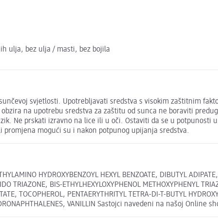
 ulja, bez ulja / masti, bez bojila
unčevoj svjetlosti. Upotrebljavati sredstva s visokim zaštitnim fakto
obzira na upotrebu sredstva za zaštitu od sunca ne boraviti predug
zik. Ne prskati izravno na lice ili u oči. Ostaviti da se u potpunosti 
li promjena mogući su i nakon potpunog upijanja sredstva.
ETHYLAMINO HYDROXYBENZOYL HEXYL BENZOATE, DIBUTYL ADIPATE,
DO TRIAZONE, BIS-ETHYLHEXYLOXYPHENOL METHOXYPHENYL TRIAZ
ATE, TOCOPHEROL, PENTAERYTHRITYL TETRA-DI-T-BUTYL HYDROXY
APHTHALENES, VANILLIN Sastojci navedeni na našoj Online shop s