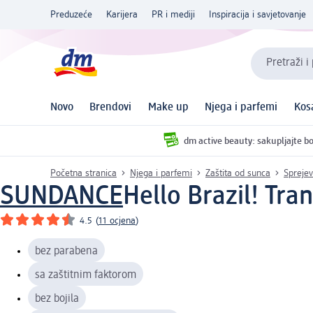
Preduzeće
Karijera
PR i mediji
Inspiracija i savjetovanje
Pretraži i
Novo
Brendovi
Make up
Njega i parfemi
Kos
dm active beauty: sakupljajte bo
Početna stranica
Njega i parfemi
Zaštita od sunca
Sprejev
SUNDANCE
Hello Brazil! Tra
4.5
(
11 ocjena
)
bez parabena
sa zaštitnim faktorom
bez bojila