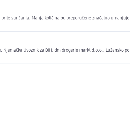
ožu prije sunčanja. Manja količina od preporučene značajno umanjuje 
 Njemačka Uvoznik za BiH: dm drogerie markt d.o.o., Lužansko polje