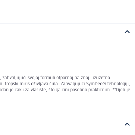
zahvaljujući svojoj formuli otpornoj na znoj i izuzetno
ni tropski miris oživljava čula. Zahvaljujući SymDeo® tehnologiji,
dan je čak i za vlasište, što ga čini posebno praktičnim. **Djeluje