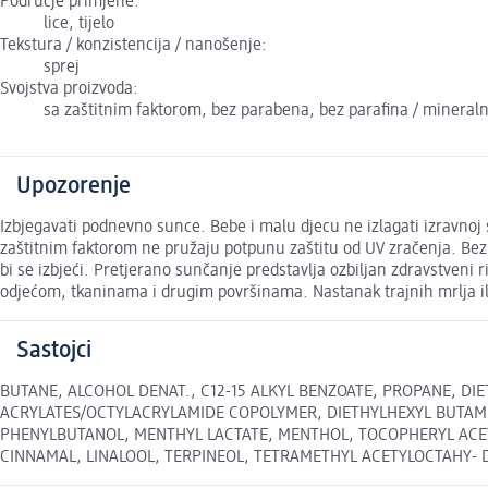
Područje primjene:
lice, tijelo
Tekstura / konzistencija / nanošenje:
sprej
Svojstva proizvoda:
sa zaštitnim faktorom, bez parabena, bez parafina / mineralnih
Upozorenje
Izbjegavati podnevno sunce. Bebe i malu djecu ne izlagati izravnoj s
zaštitnim faktorom ne pružaju potpunu zaštitu od UV zračenja. Bez 
bi se izbjeći. Pretjerano sunčanje predstavlja ozbiljan zdravstveni ri
odjećom, tkaninama i drugim površinama. Nastanak trajnih mrlja i
Sastojci
BUTANE, ALCOHOL DENAT., C12-15 ALKYL BENZOATE, PROPANE, DI
ACRYLATES/OCTYLACRYLAMIDE COPOLYMER, DIETHYLHEXYL BUTAMI
PHENYLBUTANOL, MENTHYL LACTATE, MENTHOL, TOCOPHERYL ACET
CINNAMAL, LINALOOL, TERPINEOL, TETRAMETHYL ACETYLOCTAHY- DRON