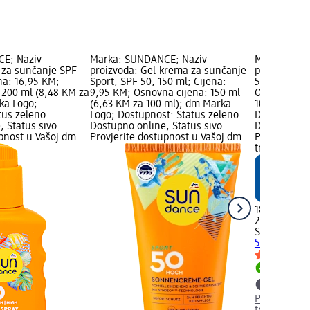
E; Naziv
Marka: SUNDANCE; Naziv
Marka: SUN
j za sunčanje SPF
proizvoda: Gel-krema za sunčanje
proizvoda: 
na: 16,95 KM;
Sport, SPF 50, 150 ml; Cijena:
50+, 200 ml
 200 ml (8,48 KM za
9,95 KM; Osnovna cijena: 150 ml
Osnovna cij
ka Logo;
(6,63 KM za 100 ml); dm Marka
100 ml); dm
tus zeleno
Logo; Dostupnost: Status zeleno
Dostupnost:
, Status sivo
Dostupno online, Status sivo
Dostupno on
upnost u Vašoj dm
Provjerite dostupnost u Vašoj dm
Provjerite 
trgovini
18,95 KM
200 ml (9,4
SUNDANCE
50+, 200 ml
Dostupno
Provjerite 