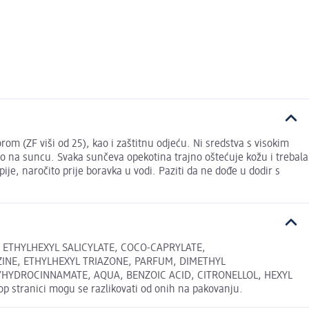
rom (ZF viši od 25), kao i zaštitnu odjeću. Ni sredstva s visokim
o na suncu. Svaka sunčeva opekotina trajno oštećuje kožu i trebala
upije, naročito prije boravka u vodi. Paziti da ne dođe u dodir s
 ETHYLHEXYL SALICYLATE, COCO-CAPRYLATE,
INE, ETHYLHEXYL TRIAZONE, PARFUM, DIMETHYL
HYDROCINNAMATE, AQUA, BENZOIC ACID, CITRONELLOL, HEXYL
tranici mogu se razlikovati od onih na pakovanju.