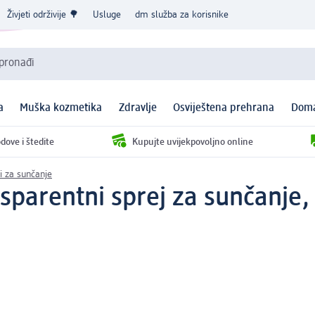
Živjeti održivije 🌳
Usluge
dm služba za korisnike
 pronađi
a
Muška kozmetika
Zdravlje
Osviještena prehrana
Doma
dove i štedite
Kupujte uvijekpovoljno online
i za sunčanje
nsparentni sprej za sunčanje