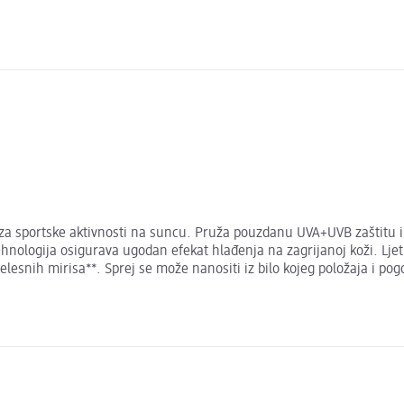
za sportske aktivnosti na suncu. Pruža pouzdanu UVA+UVB zaštitu i, 
hnologija osigurava ugodan efekat hlađenja na zagrijanoj koži. Ljet
lesnih mirisa**. Sprej se može nanositi iz bilo kojeg položaja i pogo