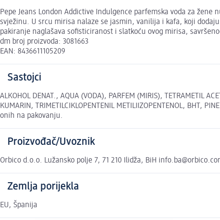
Pepe Jeans London Addictive Indulgence parfemska voda za žene nudi
svježinu. U srcu mirisa nalaze se jasmin, vanilija i kafa, koji doda
pakiranje naglašava sofisticiranost i slatkoću ovog mirisa, savršeno
dm broj proizvoda: 3081663
EAN: 8436611105209
Sastojci
ALKOHOL DENAT., AQUA (VODA), PARFEM (MIRIS), TETRAMETIL AC
KUMARIN, TRIMETILCIKLOPENTENIL METILIIZOPENTENOL, BHT, PINEN, 
onih na pakovanju.
Proizvođač/Uvoznik
Orbico d.o.o. Lužansko polje 7, 71 210 Ilidža, BiH info.ba@orbico
Zemlja porijekla
EU, Španija