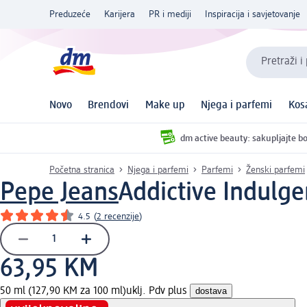
Preduzeće
Karijera
PR i mediji
Inspiracija i savjetovanje
Pretraži i
Novo
Brendovi
Make up
Njega i parfemi
Kos
dm active beauty: sakupljajte bo
Početna stranica
Njega i parfemi
Parfemi
Ženski parfemi
Pepe Jeans
Addictive Indulge
4.5
(
2 recenzije
)
63,95 KM
50 ml (127,90 KM za 100 ml)
uklj. Pdv plus
dostava