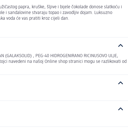
častog papra, kruške, šljive i bijele čokolade donose slatkoću i
ole i sandalovine stvaraju topao i zavodljiv dojam. Luksuzno
 voda će vas pratiti kroz cijeli dan.
AN (GALAKSOLID) , PEG-40 HIDROGENIRANO RICINUSOVO ULJE,
 navedeni na našoj Online shop stranici mogu se razlikovati od