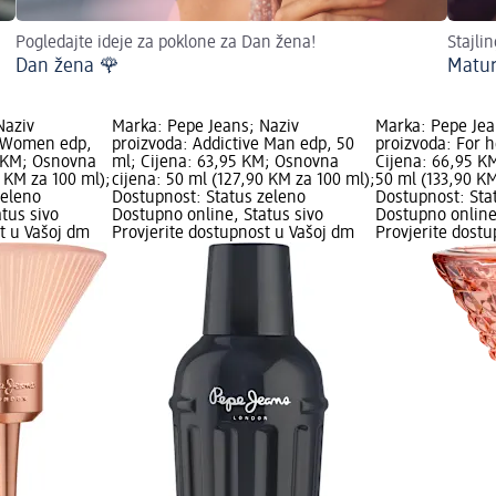
Pogledajte ideje za poklone za Dan žena!
Stajli
Dan žena 🌹
Matur
Naziv
Marka: Pepe Jeans; Naziv
Marka: Pepe Jea
e Women edp,
proizvoda: Addictive Man edp, 50
proizvoda: For h
5 KM; Osnovna
ml; Cijena: 63,95 KM; Osnovna
Cijena: 66,95 K
0 KM za 100 ml);
cijena: 50 ml (127,90 KM za 100 ml);
50 ml (133,90 KM
zeleno
Dostupnost: Status zeleno
Dostupnost: Sta
tus sivo
Dostupno online, Status sivo
Dostupno online
t u Vašoj dm
Provjerite dostupnost u Vašoj dm
Provjerite dost