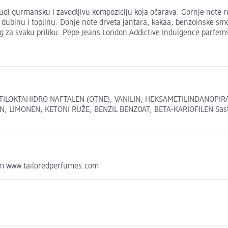
 gurmansku i zavodljivu kompoziciju koja očarava. Gornje note ruži
ju dubinu i toplinu. Donje note drveta jantara, kakaa, benzoinske sm
g za svaku priliku. Pepe Jeans London Addictive Indulgence parfemska
ETILOKTAHIDRO NAFTALEN (OTNE), VANILIN, HEKSAMETILINDANOPIR
LIMONEN, KETONI RUŽE, BENZIL BENZOAT, BETA-KARIOFILEN Sastojci
.com www.tailoredperfumes.com