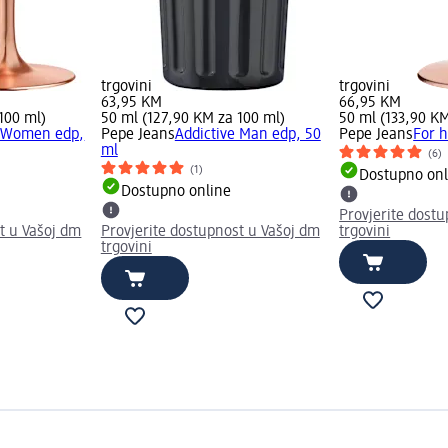
trgovini
trgovini
63,95 KM
66,95 KM
100 ml)
50 ml (127,90 KM za 100 ml)
50 ml (133,90 KM
e Women edp,
Pepe Jeans
Addictive Man edp, 50
Pepe Jeans
For h
ml
(6)
(1)
Dostupno onl
Dostupno online
Provjerite dost
t u Vašoj dm
Provjerite dostupnost u Vašoj dm
trgovini
trgovini