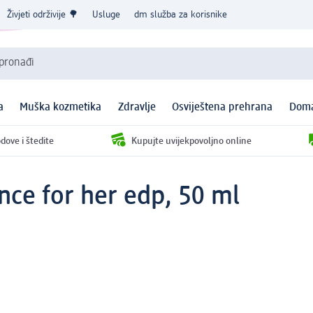
Živjeti održivije 🌳
Usluge
dm služba za korisnike
 pronađi
a
Muška kozmetika
Zdravlje
Osviještena prehrana
Doma
dove i štedite
Kupujte uvijekpovoljno online
nce for her edp, 50 ml