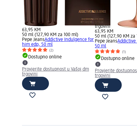
trgovini
63,95 KM
63,95 KM
50 ml (127,90 KM za 100 ml)
50 ml (127,90 KM za 
Pepe Jeans
Addictive Indulgence for
Pepe Jeans
Addictiv
him edp, 50 ml
50 ml
(2)
(1)
Dostupno online
Dostupno online
Provjerite dostupnost u Vašoj dm
Provjerite dostupnos
trgovini
trgovini