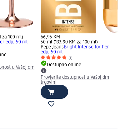
 za 100 ml)
66,95 KM
er edp, 50 ml
50 ml (133,90 KM za 100 ml)
Pepe Jeans
Bright Intense for her
edp, 50 ml
ine
(1)
Dostupno online
upnost u Vašoj dm
Provjerite dostupnost u Vašoj dm
trgovini