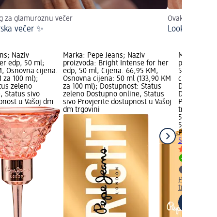
ng za glamuroznu večer
Ovako će uspjet
ska večer ✨
Look za zalju
ns; Naziv
Marka: Pepe Jeans; Naziv
Marka: Pepe
er edp, 50 ml;
proizvoda: Bright Intense for her
proizvoda: C
M; Osnovna cijena:
edp, 50 ml; Cijena: 66,95 KM;
50 ml; Cije
 za 100 ml);
Osnovna cijena: 50 ml (133,90 KM
cijena: 50 m
tus zeleno
za 100 ml); Dostupnost: Status
Dostupnost:
, Status sivo
zeleno Dostupno online, Status
Dostupno on
upnost u Vašoj dm
sivo Provjerite dostupnost u Vašoj
Provjerite 
dm trgovini
trgovini
56,95 KM
50 ml (113,
Pepe Jeans
50 ml
Dostupno
Provjerite 
trgovini