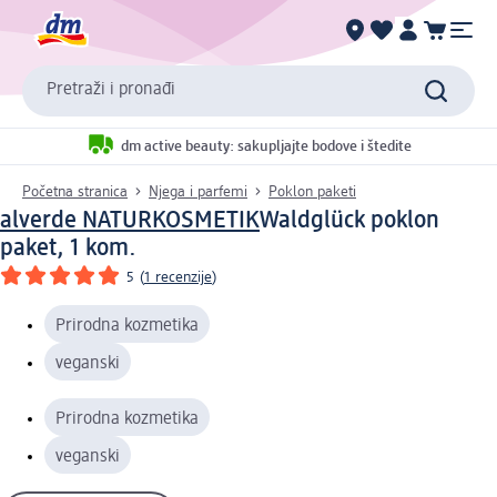
Pretraži i pronađi
dm active beauty: sakupljajte bodove i štedite
Početna stranica
Njega i parfemi
Poklon paketi
alverde NATURKOSMETIK
Waldglück poklon
paket, 1 kom.
5
(
1 recenzije
)
Prirodna kozmetika
veganski
Prirodna kozmetika
veganski