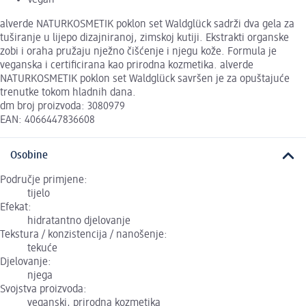
alverde NATURKOSMETIK poklon set Waldglück sadrži dva gela za
tuširanje u lijepo dizajniranoj, zimskoj kutiji. Ekstrakti organske
zobi i oraha pružaju nježno čišćenje i njegu kože. Formula je
veganska i certificirana kao prirodna kozmetika. alverde
NATURKOSMETIK poklon set Waldglück savršen je za opuštajuće
trenutke tokom hladnih dana.
dm broj proizvoda: 3080979
EAN: 4066447836608
Osobine
Područje primjene:
tijelo
Efekat:
hidratantno djelovanje
Tekstura / konzistencija / nanošenje:
tekuće
Djelovanje:
njega
Svojstva proizvoda:
veganski, prirodna kozmetika