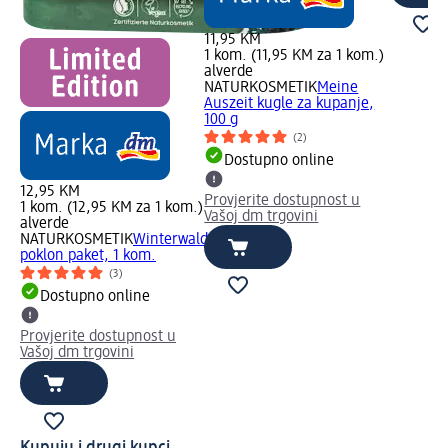
11,95 KM
1 kom. (11,95 KM za 1 kom.)
alverde
NATURKOSMETIK
Meine
Auszeit kugle za kupanje,
100 g
(2)
Dostupno online
12,95 KM
Provjerite dostupnost u
1 kom. (12,95 KM za 1 kom.)
Vašoj dm trgovini
alverde
NATURKOSMETIK
Winterwald
poklon paket, 1 kom.
(3)
Dostupno online
Provjerite dostupnost u
Vašoj dm trgovini
Kupuju i drugi kupci