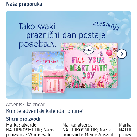
Naša preporuka
Adventski kalendar
Po
Kupite adventski kalendar online!
Da
Slični proizvodi
Marka: alverde
Marka: alverde
Marka: a
NATURKOSMETIK; Naziv
NATURKOSMETIK; Naziv
NATURKO
proizvoda: Winterwald
proizvoda: Meine Auszeit
proizvod