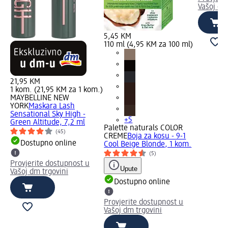
Vašoj dm
5,45 KM
110 ml (4,95 KM za 100 ml)
21,95 KM
1 kom. (21,95 KM za 1 kom.)
MAYBELLINE NEW
YORK
Maskara Lash
Sensational Sky High -
+5
Green Altitude, 7,2 ml
Palette naturals COLOR
(45)
CREME
Boja za kosu - 9-1
Dostupno online
Cool Beige Blonde, 1 kom.
(5)
Provjerite dostupnost u
Upute
Vašoj dm trgovini
Dostupno online
Provjerite dostupnost u
Vašoj dm trgovini