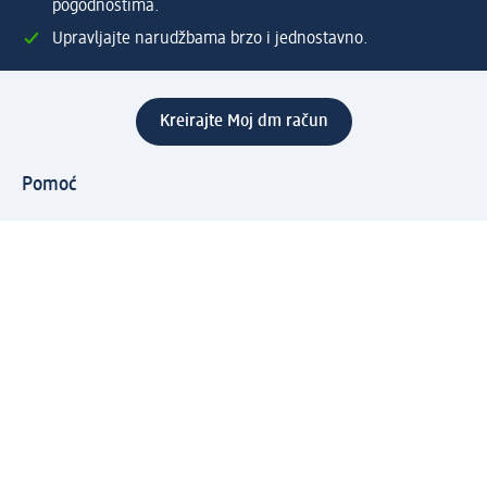
pogodnostima.
Upravljajte narudžbama brzo i jednostavno.
Kreirajte Moj dm račun
Pomoć
Programi i usluge
dm služba za korisnike
Načini i troškovi dostave
Povrat proizvoda
Preduzeće
O nama
Odgovornost
Karijera
PR i mediji
Svijet proizvoda
dm Svijet