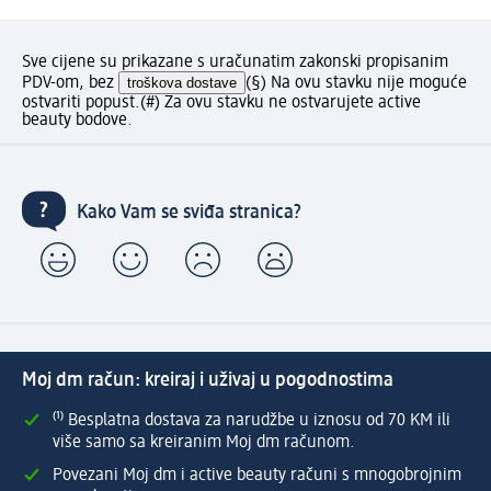
Sve cijene su prikazane s uračunatim zakonski propisanim
PDV-om, bez
troškova dostave
(§) Na ovu stavku nije moguće
ostvariti popust.
(#) Za ovu stavku ne ostvarujete active
beauty bodove.
Kako Vam se sviđa stranica?
Moj dm račun: kreiraj i uživaj u pogodnostima
⁽¹⁾ Besplatna dostava za narudžbe u iznosu od 70 KM ili
više samo sa kreiranim Moj dm računom.
Povezani Moj dm i active beauty računi s mnogobrojnim