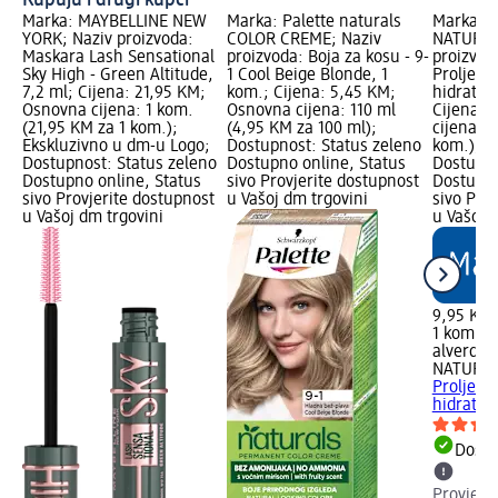
Marka: MAYBELLINE NEW
Marka: Palette naturals
Marka: a
YORK; Naziv proizvoda:
COLOR CREME; Naziv
NATURKO
Maskara Lash Sensational
proizvoda: Boja za kosu - 9-
proizvod
Sky High - Green Altitude,
1 Cool Beige Blonde, 1
Proljetn
7,2 ml; Cijena: 21,95 KM;
kom.; Cijena: 5,45 KM;
hidrataci
Osnovna cijena: 1 kom.
Osnovna cijena: 110 ml
Cijena: 
(21,95 KM za 1 kom.);
(4,95 KM za 100 ml);
cijena: 1
Ekskluzivno u dm-u Logo;
Dostupnost: Status zeleno
kom.); d
Dostupnost: Status zeleno
Dostupno online, Status
Dostupno
Dostupno online, Status
sivo Provjerite dostupnost
Dostupno
sivo Provjerite dostupnost
u Vašoj dm trgovini
sivo Pro
u Vašoj dm trgovini
u Vašoj 
9,95 KM
1 kom. (
alverde
NATURK
Proljetn
hidrataci
Dostu
Provjeri