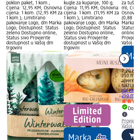
poklon paket, 1 kom.;
kugle za kupanje, 100 g;
za tušir
Cijena: 12,95 KM; Osnovna
Cijena: 11,95 KM; Osnovna
ml; Cije
cijena: 1 kom. (12,95 KM za
cijena: 1 kom. (11,95 KM za
Osnovna 
1 kom.); Limitirano
1 kom.); Limitirano
(0,88 KM
pakovanje Logo, dm Marka
pakovanje Logo, dm Marka
Marka Lo
Logo; Dostupnost: Status
Logo; Dostupnost: Status
Status z
zeleno Dostupno online,
zeleno Dostupno online,
online, S
Status sivo Provjerite
Status sivo Provjerite
Provjeri
dostupnost u Vašoj dm
dostupnost u Vašoj dm
Vašoj dm
trgovini
trgovini
2,20 KM
250 ml (
alverde
NATURK
gel za t
250 ml
Dostu
Provjeri
Vašoj dm