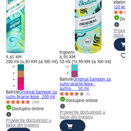
ebelin
Na
120 kom.
Dostu
Provjeri
Vašoj dm
trgovini
9,65 KM
6,95 KM
200 ml (4,83 KM za 100 ml)
50 ml (13,90 KM za 100 ml)
Batiste
Original šampon za
suho pranje kose -
putno..., 50 ml
Batiste
Original šampon za
(2)
suho pranje kose, 200 ml
Dostupno online
(200)
Dostupno online
Provjerite dostupnost u
Vašoj dm trgovini
Provjerite dostupnost u
Vašoj dm trgovini