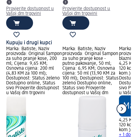
Provjerite dostupnost u
Provjerite dostupnost u
Vašoj dm trgovini
Vašoj dm trgovini
Kupuju i drugi kupci
Marka: Batiste; Naziv
Marka: Batiste; Naziv
Marka: e
proizvoda: Original šampon
proizvoda: Original šampon
proizvod
za suho pranje kose, 200
za suho pranje kose -
blaznice
ml; Cijena: 9,65 KM;
putno pakovanje, 50 ml;
4,25 KM;
Osnovna cijena: 200 ml
Cijena: 6,95 KM; Osnovna
120 kom.
(4,83 KM za 100 ml);
cijena: 50 ml (13,90 KM za
kom.); d
Dostupnost: Status zeleno
100 ml); Dostupnost: Status
Dostupno
Dostupno online, Status
zeleno Dostupno online,
Dostupno
sivo Provjerite dostupnost
Status sivo Provjerite
sivo Pro
u Vašoj dm trgovini
dostupnost u Vašoj dm
u Vašoj 
4,25 KM
120 kom.
kom.)
+ 1 dodat