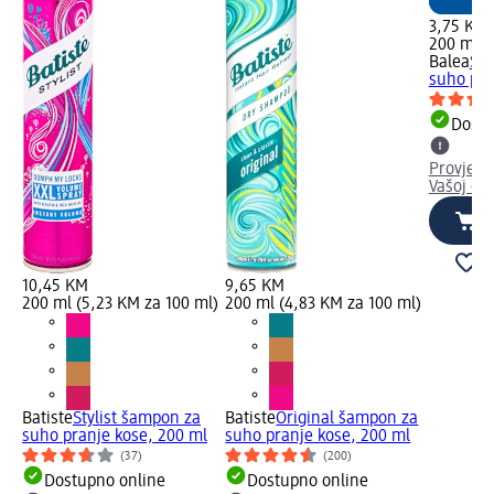
3,75 KM
200 ml (
Balea
Sen
suho pra
Dostu
Provjeri
Vašoj dm
10,45 KM
9,65 KM
200 ml (5,23 KM za 100 ml)
200 ml (4,83 KM za 100 ml)
Batiste
Stylist šampon za
Batiste
Original šampon za
suho pranje kose, 200 ml
suho pranje kose, 200 ml
(37)
(200)
Dostupno online
Dostupno online