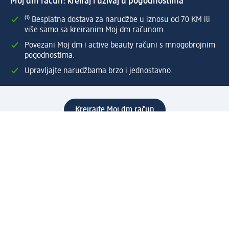
Moj dm račun: kreiraj i uživaj u pogodnostima
⁽¹⁾ Besplatna dostava za narudžbe u iznosu od 70 KM ili
više samo sa kreiranim Moj dm računom.
Povezani Moj dm i active beauty računi s mnogobrojnim
pogodnostima.
Upravljajte narudžbama brzo i jednostavno.
Kreirajte Moj dm račun
Pomoć
Programi i usluge
dm služba za korisnike
Načini i troškovi dostave
Povrat proizvoda
Preduzeće
O nama
Odgovornost
Karijera
PR i mediji