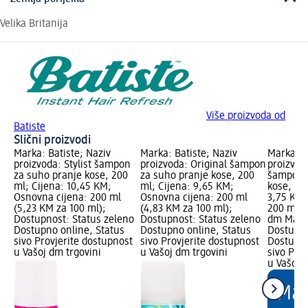
Velika Britanija
Više proizvoda od
Batiste
Slični proizvodi
Marka: Batiste; Naziv
Marka: Batiste; Naziv
Marka: B
proizvoda: Stylist šampon
proizvoda: Original šampon
proizvod
za suho pranje kose, 200
za suho pranje kose, 200
šampon 
ml; Cijena: 10,45 KM;
ml; Cijena: 9,65 KM;
kose, 20
Osnovna cijena: 200 ml
Osnovna cijena: 200 ml
3,75 KM;
(5,23 KM za 100 ml);
(4,83 KM za 100 ml);
200 ml (
Dostupnost: Status zeleno
Dostupnost: Status zeleno
dm Mark
Dostupno online, Status
Dostupno online, Status
Dostupno
sivo Provjerite dostupnost
sivo Provjerite dostupnost
Dostupno
u Vašoj dm trgovini
u Vašoj dm trgovini
sivo Pro
u Vašoj 