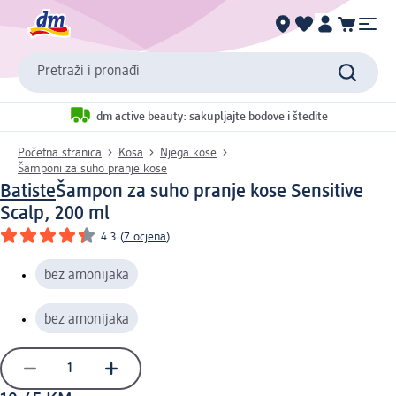
Pretraži i pronađi
dm active beauty: sakupljajte bodove i štedite
Početna stranica
Kosa
Njega kose
Šamponi za suho pranje kose
Batiste
Šampon za suho pranje kose Sensitive
Scalp, 200 ml
4.3
(
7 ocjena
)
bez amonijaka
bez amonijaka