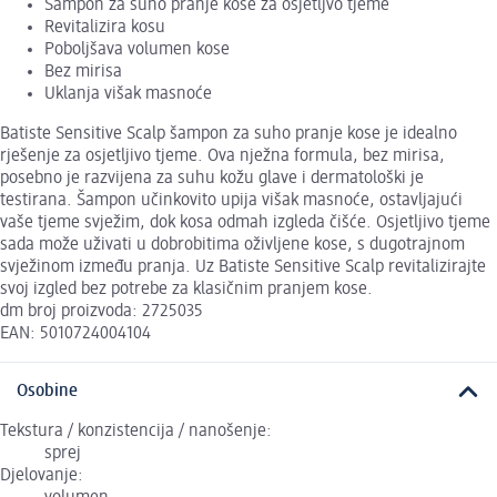
Šampon za suho pranje kose za osjetljvo tjeme
Revitalizira kosu
Poboljšava volumen kose
Bez mirisa
Uklanja višak masnoće
Batiste Sensitive Scalp šampon za suho pranje kose je idealno
rješenje za osjetljivo tjeme. Ova nježna formula, bez mirisa,
posebno je razvijena za suhu kožu glave i dermatološki je
testirana. Šampon učinkovito upija višak masnoće, ostavljajući
vaše tjeme svježim, dok kosa odmah izgleda čišće. Osjetljivo tjeme
sada može uživati u dobrobitima oživljene kose, s dugotrajnom
svježinom između pranja. Uz Batiste Sensitive Scalp revitalizirajte
svoj izgled bez potrebe za klasičnim pranjem kose.
dm broj proizvoda: 2725035
EAN: 5010724004104
Osobine
Tekstura / konzistencija / nanošenje:
sprej
Djelovanje: