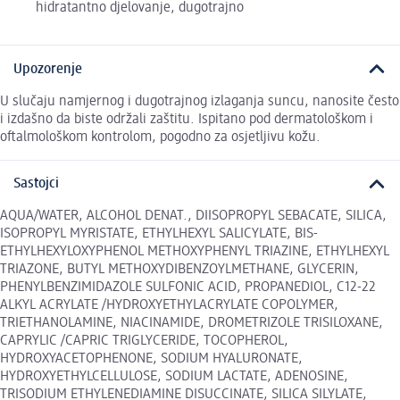
hidratantno djelovanje, dugotrajno
Upozorenje
U slučaju namjernog i dugotrajnog izlaganja suncu, nanosite često
i izdašno da biste održali zaštitu. Ispitano pod dermatološkom i
oftalmološkom kontrolom, pogodno za osjetljivu kožu.
Sastojci
AQUA/WATER, ALCOHOL DENAT., DIISOPROPYL SEBACATE, SILICA,
ISOPROPYL MYRISTATE, ETHYLHEXYL SALICYLATE, BIS-
ETHYLHEXYLOXYPHENOL METHOXYPHENYL TRIAZINE, ETHYLHEXYL
TRIAZONE, BUTYL METHOXYDIBENZOYLMETHANE, GLYCERIN,
PHENYLBENZIMIDAZOLE SULFONIC ACID, PROPANEDIOL, C12-22
ALKYL ACRYLATE /HYDROXYETHYLACRYLATE COPOLYMER,
TRIETHANOLAMINE, NIACINAMIDE, DROMETRIZOLE TRISILOXANE,
CAPRYLIC /CAPRIC TRIGLYCERIDE, TOCOPHEROL,
HYDROXYACETOPHENONE, SODIUM HYALURONATE,
HYDROXYETHYLCELLULOSE, SODIUM LACTATE, ADENOSINE,
TRISODIUM ETHYLENEDIAMINE DISUCCINATE, SILICA SILYLATE,