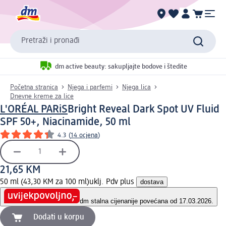
Pretraži i pronađi
dm active beauty: sakupljajte bodove i štedite
Početna stranica
Njega i parfemi
Njega lica
Dnevne kreme za lice
L'ORÉAL PARiS
Bright Reveal Dark Spot UV Fluid
SPF 50+, Niacinamide, 50 ml
4.3
(
14 ocjena
)
21,65 KM
50 ml (43,30 KM za 100 ml)
uklj. Pdv plus
dostava
dm stalna cijena
nije povećana od 17.03.2026.
Dodati u korpu