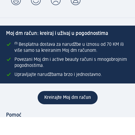
Moj dm račun: kreiraj i uživaj u pogodnostima
⁽¹⁾ Besplatna dostava za narudžbe u iznosu od 70 KM ili
više samo sa kreiranim Moj dm računom.
Povezani Moj dm i active beauty računi s mnogobrojnim
pogodnostima.
Upravljajte narudžbama brzo i jednostavno.
Kreirajte Moj dm račun
Pomoć
Programi i usluge
dm služba za korisnike