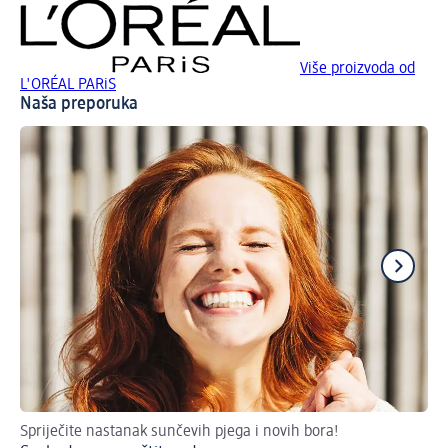
Više proizvoda od
L'ORÉAL PARiS
Naša preporuka
Spriječite nastanak sunčevih pjega i novih bora!
Sav