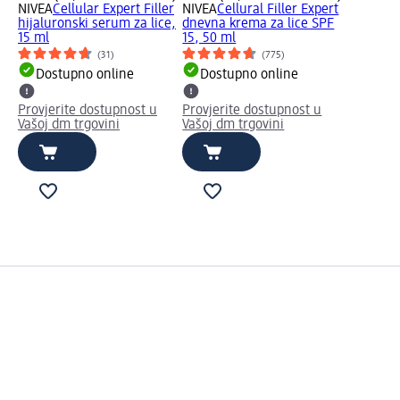
NIVEA
Cellular Expert Filler
NIVEA
Cellural Filler Expert
hijaluronski serum za lice,
dnevna krema za lice SPF
15 ml
15, 50 ml
(31)
(775)
Dostupno online
Dostupno online
Provjerite dostupnost u
Provjerite dostupnost u
Vašoj dm trgovini
Vašoj dm trgovini