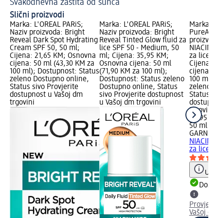
Svakodnevna zaštita od sunca
Je
Slični proizvodi
Marka: L'ORÉAL PARiS;
Marka: L'ORÉAL PARiS;
Marka: 
Naziv proizvoda: Bright
Naziv proizvoda: Bright
PureActi
Reveal Dark Spot Hydrating
Reveal Tinted Glow fluid za
proizvod
Cream SPF 50, 50 ml;
lice SPF 50 - Medium, 50
NIACINAM
Cijena: 21,65 KM; Osnovna
ml; Cijena: 35,95 KM;
za lice S
cijena: 50 ml (43,30 KM za
Osnovna cijena: 50 ml
Cijena: 
100 ml); Dostupnost: Status
(71,90 KM za 100 ml);
cijena: 
zeleno Dostupno online,
Dostupnost: Status zeleno
100 ml);
Status sivo Provjerite
Dostupno online, Status
zeleno D
dostupnost u Vašoj dm
sivo Provjerite dostupnost
Status si
trgovini
u Vašoj dm trgovini
dostupno
trgovini
28,95 K
50 ml (5
GARNIER
NIACINAM
za lice 
Uput
Dostu
Provjeri
Vašoj dm