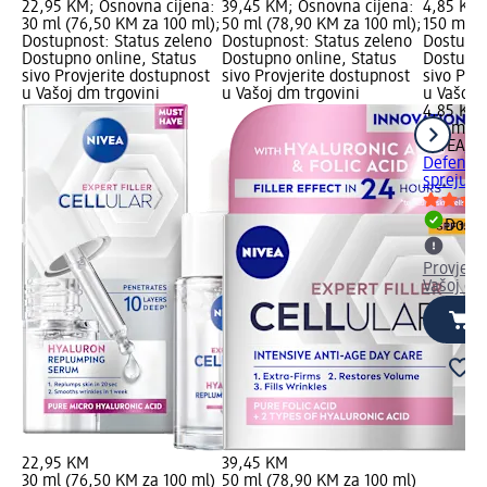
22,95 KM; Osnovna cijena:
39,45 KM; Osnovna cijena:
4,85 KM;
30 ml (76,50 KM za 100 ml);
50 ml (78,90 KM za 100 ml);
150 ml (
Dostupnost: Status zeleno
Dostupnost: Status zeleno
Dostupno
Dostupno online, Status
Dostupno online, Status
Dostupno
sivo Provjerite dostupnost
sivo Provjerite dostupnost
sivo Pro
u Vašoj dm trgovini
u Vašoj dm trgovini
u Vašoj 
4,85 KM
150 ml (
NIVEA
De
Defend a
spreju, 
Dostu
Provjeri
Vašoj dm
22,95 KM
39,45 KM
30 ml (76,50 KM za 100 ml)
50 ml (78,90 KM za 100 ml)