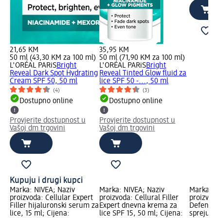
21,65 KM
35,95 KM
50 ml (43,30 KM za 100 ml)
50 ml (71,90 KM za 100 ml)
L'ORÉAL PARiS
Bright
L'ORÉAL PARiS
Bright
Reveal Dark Spot Hydrating
Reveal Tinted Glow fluid za
Cream SPF 50, 50 ml
lice SPF 50 -..., 50 ml
(4)
(3)
Dostupno online
Dostupno online
Provjerite dostupnost u
Provjerite dostupnost u
Vašoj dm trgovini
Vašoj dm trgovini
Kupuju i drugi kupci
Marka: NIVEA; Naziv
Marka: NIVEA; Naziv
Marka: N
proizvoda: Cellular Expert
proizvoda: Cellural Filler
proizvod
Filler hijaluronski serum za
Expert dnevna krema za
Defend a
lice, 15 ml; Cijena:
lice SPF 15, 50 ml; Cijena:
spreju, 1