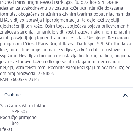
L'Oreal Paris Bright Reveal Dark Spot fluid za lice SPF 50+ je
idealan za svakodnevnu UV zaštitu kože lica. Klinički dokazana
formula, obogaćena snažnim aktivnim tvarima poput niacinamida i
LHA, vidljivo ispravlja hiperpigmentaciju, te daje koži svjetliji i
ujednačeniji ton kože. Osim toga, sprječava pojavu prijevremenih
znakova starenja, umanjuje vidljivost tragova nakon hormonalnih
akni, posvjetljuje pigmentirane mrlje i staračke pjege. Redovnom
primjenom L'Oreal Paris Bright Reveal Dark Spot SPF 50+ fluida za
lice, bore i fine linije su manje vidljive, a koža dobija blistavost i
svježinu. Nevidljiva formula ne ostavlja bijeli trag na licu, pogodna
je za sve tonove kože i odlikuje se ultra laganom, nemasnom i
neljepljivom teksturom. Podarite vašoj koži sjaj i mladalački izgled!
dm broj proizvoda: 2561005
EAN: 3600524123147
Osobine
Sadržani zaštitni faktor:
SPF 50+
Područje primjene:
lice
Efekat: