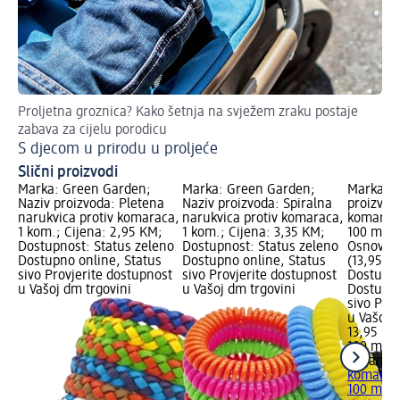
Proljetna groznica? Kako šetnja na svježem zraku postaje
zabava za cijelu porodicu
S djecom u prirodu u proljeće
Slični proizvodi
Marka: Green Garden;
Marka: Green Garden;
Marka: O
Naziv proizvoda: Pletena
Naziv proizvoda: Spiralna
proizvoda
narukvica protiv komaraca,
narukvica protiv komaraca,
komaraca
1 kom.; Cijena: 2,95 KM;
1 kom.; Cijena: 3,35 KM;
100 ml; 
Dostupnost: Status zeleno
Dostupnost: Status zeleno
Osnovna 
Dostupno online, Status
Dostupno online, Status
(13,95 K
sivo Provjerite dostupnost
sivo Provjerite dostupnost
Dostupno
u Vašoj dm trgovini
u Vašoj dm trgovini
Dostupno
sivo Pro
u Vašoj 
13,95 KM
100 ml (
Organlo
komaraca
100 ml