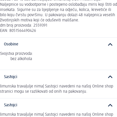
Naljepnice su vodootporne i postepeno oslobađaju miris koji štiti od
insekata. Sigurne su za lijepljenje na odjeću, kolica, krevetiće ili
bilo koju čvrstu površinu. U pakovanju dolazi 48 naljepnica veselih
životinjskih motiva koji će oduševiti mališane.
dm broj proizvoda: 2559391
EAN: 8051564490426
Osobine
Svojstva proizvoda:
bez alkohola
Sastojci
limunska trava|ulje nima| Sastojci navedeni na našoj Online shop
stranici mogu se razlikovati od onih na pakovanju.
Sastojci
limunska trava|ulje nima| Sastojci navedeni na našoj Online shop