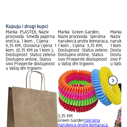
Kupuju i drugi kupci
Marka: PLASTEX; Naziv
Marka: Green Garden;
Marka: 
proizvoda: Smeđa papirna
Naziv proizvoda: Spiralna
Naziv pr
vrećica, 1 kom.; Cijena:
narukvica protiv komaraca,
narukvic
0,35 KM; Osnovna cijena: 1
1 kom.; Cijena: 3,35 KM;
1 kom.; 
kom. (0,35 KM za 1 kom.);
Dostupnost: Status zeleno
Dostupno
Dostupnost: Status zeleno
Dostupno online, Status
Dostupno
Dostupno online, Status
sivo Provjerite dostupnost
sivo Pro
sivo Provjerite dostupnost
u Vašoj dm trgovini
u Vašoj 
u Vašoj dm trgovini
3,35 KM
Green Garden
Spiralna
narukvica protiv komaraca,