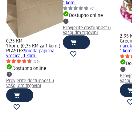
1 kom.
(0)
Dostupno online
Provjerite dostupnost u
Vašoj dm trgovini
2,95 KM
0,35 KM
Green G
1 kom. (0,35 KM za 1 kom.)
narukvic
PLASTEX
Smeđa papirna
1 kom.
vrećica, 1 kom.
(56)
Dostu
Dostupno online
Provjeri
Provjerite dostupnost u
Vašoj dm
Vašoj dm trgovini