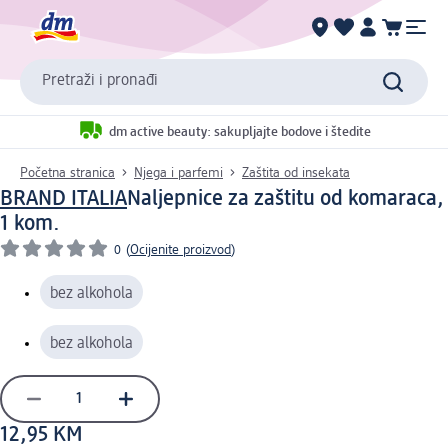
Pretraži i pronađi
dm active beauty: sakupljajte bodove i štedite
Početna stranica
Njega i parfemi
Zaštita od insekata
BRAND ITALIA
Naljepnice za zaštitu od komaraca,
1 kom.
0
(
Ocijenite proizvod
)
bez alkohola
bez alkohola
12,95 KM