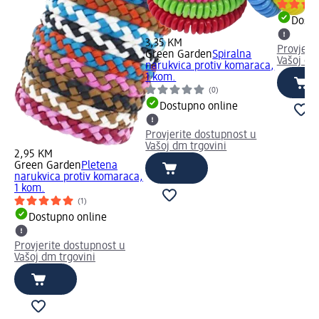
Dostu
3,35 KM
Provjeri
Green Garden
Spiralna
Vašoj dm
narukvica protiv komaraca,
1 kom.
(0)
Dostupno online
Provjerite dostupnost u
Vašoj dm trgovini
2,95 KM
Green Garden
Pletena
narukvica protiv komaraca,
1 kom.
(1)
Dostupno online
Provjerite dostupnost u
Vašoj dm trgovini