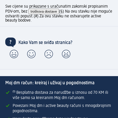
Sve cijene su prikazane s uračunatim zakonski propisanim
PDV-om, bez
troškova dostave
(§) Na ovu stavku nije moguće
ostvariti popust.
(#) Za ovu stavku ne ostvarujete active
beauty bodove.
Kako Vam se sviđa stranica?
Moj dm račun: kreiraj i uživaj u pogodnostima
⁽¹⁾ Besplatna dostava za narudžbe u iznosu od 70 KM ili
više samo sa kreiranim Moj dm računom.
Povezani Moj dm i active beauty računi s mnogobrojnim
pogodnostima.