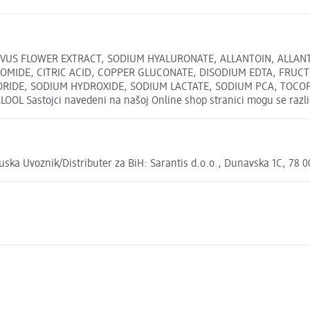
IVUS FLOWER EXTRACT, SODIUM HYALURONATE, ALLANTOIN, ALLAN
OMIDE, CITRIC ACID, COPPER GLUCONATE, DISODIUM EDTA, FRUC
RIDE, SODIUM HYDROXIDE, SODIUM LACTATE, SODIUM PCA, TOCOP
Sastojci navedeni na našoj Online shop stranici mogu se razlik
cuska Uvoznik/Distributer za BiH: Sarantis d.o.o., Dunavska 1C, 78