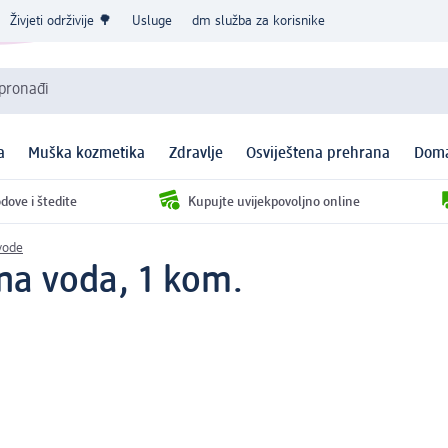
Živjeti održivije 🌳
Usluge
dm služba za korisnike
 pronađi
a
Muška kozmetika
Zdravlje
Osviještena prehrana
Doma
dove i štedite
Kupujte uvijekpovoljno online
vode
na voda, 1 kom.