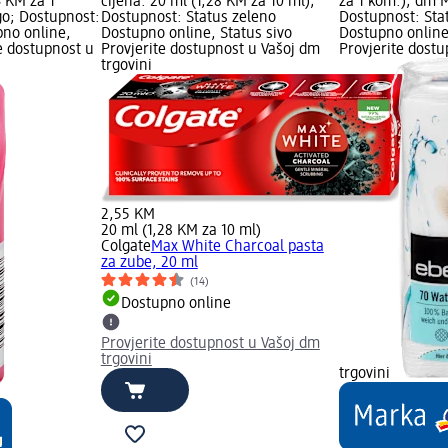
3 KM za 1
cijena: 20 ml (1,28 KM za 10 ml);
za 1 kom.); dm 
o; Dostupnost:
Dostupnost: Status zeleno
Dostupnost: Sta
pno online,
Dostupno online, Status sivo
Dostupno online
te dostupnost u
Provjerite dostupnost u Vašoj dm
Provjerite dost
trgovini
2,55 KM
20 ml (1,28 KM za 10 ml)
Colgate
Max White Charcoal pasta
za zube, 20 ml
(14)
Dostupno online
Provjerite dostupnost u Vašoj dm
trgovini
trgovini