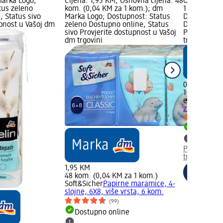
Marka Logo;
Cijena: 1,95 KM; Osnovna cijena: 48
Osnovna cij
tus zeleno
kom. (0,04 KM za 1 kom.); dm
1 kom.); dm
, Status sivo
Marka Logo; Dostupnost: Status
Dostupnost:
upnost u Vašoj dm
zeleno Dostupno online, Status
Dostupno on
sivo Provjerite dostupnost u Vašoj
Provjerite 
dm trgovini
trgovini
0,90 KM
1 kom. (0,9
ebelin
Kutija
zube, više v
Dostupno
Provjerite 
trgovini
1,95 KM
48 kom. (0,04 KM za 1 kom.)
Soft&Sicher
Papirne maramice, 4-
slojne, 6X8, više vrsta, 6 kom.
(99)
Dostupno online