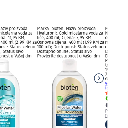
aziv proizvoda:
Marka: bioten; Naziv proizvoda:
Marka: GAR
icelarna voda za
Hyaluronic Gold micelarna voda za
Naziv proiz
jena: 11,95 KM;
lice, 400 ml; Cijena: 7,95 KM;
osjetljivu k
 400 ml (2,99 KM za
Osnovna cijena: 400 ml (1,99 KM za
ml; Cijena:
nost: Status zeleno
100 ml); Dostupnost: Status zeleno
cijena: 700 
, Status sivo
Dostupno online, Status sivo
Dostupnost:
upnost u Vašoj dm
Provjerite dostupnost u Vašoj dm
Dostupno on
Provjerite 
trgovini
19,95 KM
700 ml (2,8
GARNIER SK
voda za osje
format, 700
Dostupno
Provjerite 
trgovini