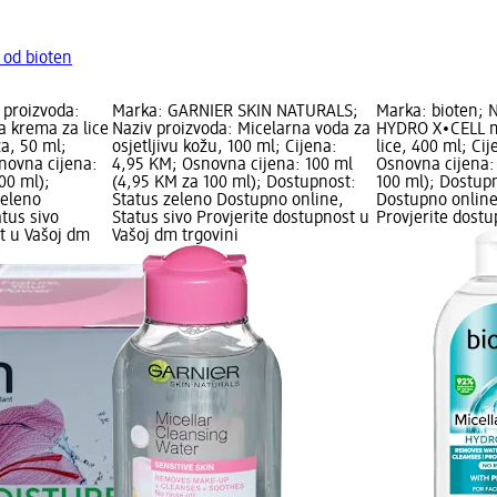
 od bioten
 proizvoda:
Marka: GARNIER SKIN NATURALS;
Marka: bioten; N
a krema za lice
Naziv proizvoda: Micelarna voda za
HYDRO X∙CELL m
ža, 50 ml;
osjetljivu kožu, 100 ml; Cijena:
lice, 400 ml; Ci
novna cijena:
4,95 KM; Osnovna cijena: 100 ml
Osnovna cijena:
00 ml);
(4,95 KM za 100 ml); Dostupnost:
100 ml); Dostup
zeleno
Status zeleno Dostupno online,
Dostupno online
tus sivo
Status sivo Provjerite dostupnost u
Provjerite dost
t u Vašoj dm
Vašoj dm trgovini