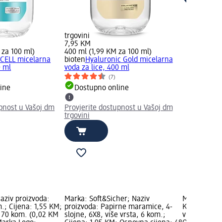
trgovini
7,95 KM
 za 100 ml)
400 ml (1,99 KM za 100 ml)
CELL micelarna
bioten
Hyaluronic Gold micelarna
0 ml
voda za lice, 400 ml
(7)
ine
Dostupno online
upnost u Vašoj dm
Provjerite dostupnost u Vašoj dm
trgovini
aziv proizvoda:
Marka: Soft&Sicher; Naziv
Marka: ebel
.; Cijena: 1,55 KM;
proizvoda: Papirne maramice, 4-
Kutija za gl
 70 kom. (0,02 KM
slojne, 6X8, više vrsta, 6 kom.;
vrsta, 1 kom