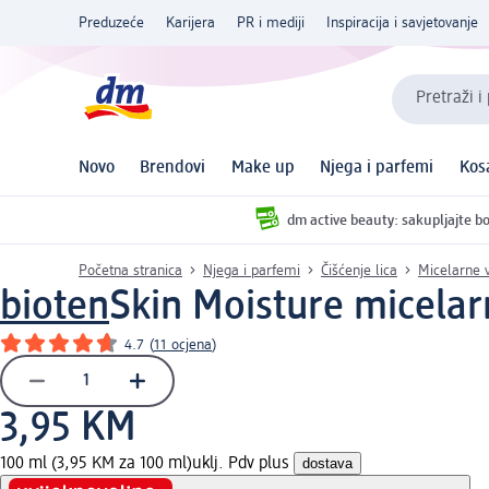
Preduzeće
Karijera
PR i mediji
Inspiracija i savjetovanje
Pretraži i
Novo
Brendovi
Make up
Njega i parfemi
Kos
dm active beauty: sakupljajte bo
Početna stranica
Njega i parfemi
Čišćenje lica
Micelarne 
bioten
Skin Moisture micelar
4.7
(
11 ocjena
)
3,95 KM
100 ml (3,95 KM za 100 ml)
uklj. Pdv plus
dostava