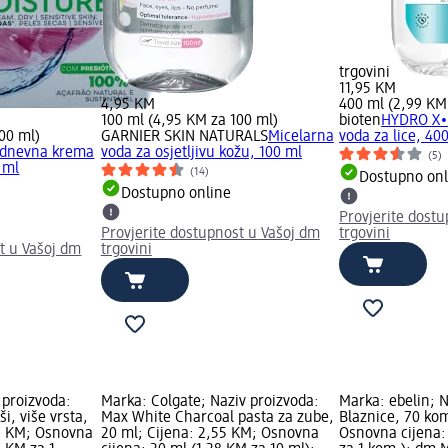
trgovini
11,95 KM
4,95 KM
400 ml (2,99 KM
100 ml (4,95 KM za 100 ml)
bioten
HYDRO X∙
00 ml)
GARNIER SKIN NATURALS
Micelarna
voda za lice, 40
 dnevna krema
voda za osjetljivu kožu, 100 ml
(5)
0 ml
(14)
Dostupno onl
Dostupno online
Provjerite dost
Provjerite dostupnost u Vašoj dm
trgovini
t u Vašoj dm
trgovini
 proizvoda:
Marka: Colgate; Naziv proizvoda:
Marka: ebelin; N
i, više vrsta,
Max White Charcoal pasta za zube,
Blaznice, 70 kom
45 KM; Osnovna
20 ml; Cijena: 2,55 KM; Osnovna
Osnovna cijena: