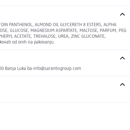
TOIN PANTHENOL, ALMOND OIL GLYCERETH 8 ESTERS, ALPHA
TOSE, GLUCOSE, MAGNESIUM ASPARTATE, MALTOSE, PARFUM, PEG
HERYL ACETATE, TREHALOSE, UREA, ZINC GLUCONATE,
ovati od onih na pakovanju.
 000 Banja Luka ba-info@sarantisgroup.com