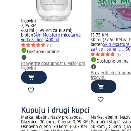
trgovini
7,95 KM
400 ml (1,99 KM za 100 ml)
bioten
Skin Moisture micelarna
13,75 KM
voda za lice, 400 ml
50 ml (27,50 KM za 1
bioten
Skin Moisture
(12)
za lice - suha i..., 5
Dostupno online
(6)
Dostupno online
Provjerite dostupnost u Vašoj dm
trgovini
Provjerite dostupnos
trgovini
Kupuju i drugi kupci
Marka: ebelin; Naziv proizvoda:
Marka: ebelin; Naziv
Blaznice, 30 kom.; Cijena: 0,95 KM;
Pamučni štapići za uš
Osnovna cijena: 30 kom. (0,03 KM
50 kom.; Cijena: 1,