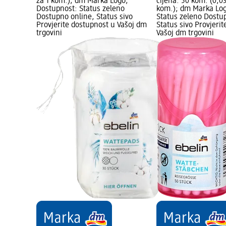
za 1 kom.); dm Marka Logo;
cijena: 50 kom. (0,0
Dostupnost: Status zeleno
kom.); dm Marka Log
Dostupno online, Status sivo
Status zeleno Dostu
Provjerite dostupnost u Vašoj dm
Status sivo Provjeri
trgovini
Vašoj dm trgovini