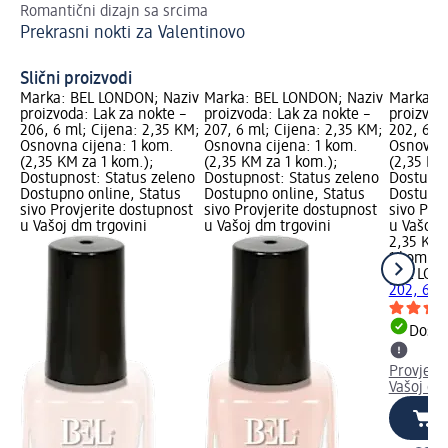
Romantični dizajn sa srcima
Ka
Prekrasni nokti za Valentinovo
slj
SO
Slični proizvodi
Marka: BEL LONDON; Naziv
Marka: BEL LONDON; Naziv
Marka: 
proizvoda: Lak za nokte –
proizvoda: Lak za nokte –
proizvod
206, 6 ml; Cijena: 2,35 KM;
207, 6 ml; Cijena: 2,35 KM;
202, 6 m
Osnovna cijena: 1 kom.
Osnovna cijena: 1 kom.
Osnovna 
(2,35 KM za 1 kom.);
(2,35 KM za 1 kom.);
(2,35 KM
Dostupnost: Status zeleno
Dostupnost: Status zeleno
Dostupno
Dostupno online, Status
Dostupno online, Status
Dostupno
sivo Provjerite dostupnost
sivo Provjerite dostupnost
sivo Pro
u Vašoj dm trgovini
u Vašoj dm trgovini
u Vašoj 
2,35 KM
1 kom. (
BEL LON
202, 6 m
Dostu
Provjeri
Vašoj dm