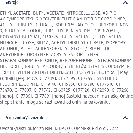
Sastojci
ETHYL ACETATE, BUTYL ACETATE, NITROCELLULOSE, ADIPIC
ACID/NEOPENTYL GLYCOL/TRIMELLITIC ANHYDRIDE COPOLYMER,
ACETYL TRIBUTYL CITRATE, ISOPROPYL ALCOHOL, BENZOPHENONE-
3, N-BUTYL ALCOHOL, TRIMETHYLPENTANEDIYL DIBENZOATE,
POLYVINYL BUTYRAL, CI60725 ; BUTYL ACETATE, ETHYL ACETATE,
NITROCELLULOSE, SILICA, ACETYL TRIBUTYL CITRATE, ISOPROPYL
ALCOHOL, ADIPIC ACID/NEOPENTYL GLYCOL/TRIMELLITIC
ANHYDRIDE COPOLYMER, ACRYLATES COPOLYMER,
STEARALKONIUM BENTONITE, BENZOPHENONE-1, STEARALKONIUM
HECTORITE, N-BUTYL ALCOHOL, STYRENE/ACRYLATES COPOLYMER,
TRIMETHYLPENTANEDIYL DIBENZOATE, POLYVINYL BUTYRAL | May
contain [+/-]: MICA, CI 77891, CI 77499, CI 77491, SYNTHETIC
FLUORPHLOGOPITE, CI 19140, CI 15850, CI 15880, CI 77510, CI
75470, CI 77007, CI 77742, CI 60725, CI 77120, CI 42090, CI 77266
[nano], CI 77861, CI 77891 [nano] Sastojci navedeni na našoj Online
shop stranici mogu se razlikovati od onih na pakovanju.
Proizvođač/Uvoznik
Uvoznik/Distributer za BiH: DIDACO COMMERCE d.o.o., Cara