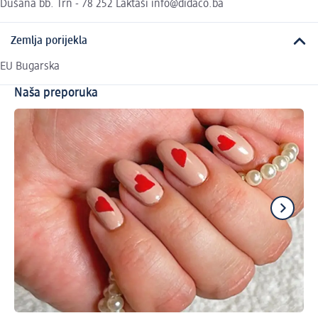
Dušana bb. Trn - 78 252 Laktaši info@didaco.ba
Zemlja porijekla
EU Bugarska
Naša preporuka