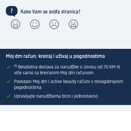
Kako Vam se sviđa stranica?
Moj dm račun: kreiraj i uživaj u pogodnostima
⁽¹⁾ Besplatna dostava za narudžbe u iznosu od 70 KM ili
više samo sa kreiranim Moj dm računom.
Povezani Moj dm i active beauty računi s mnogobrojnim
pogodnostima.
Upravljajte narudžbama brzo i jednostavno.
Kreirajte Moj dm račun