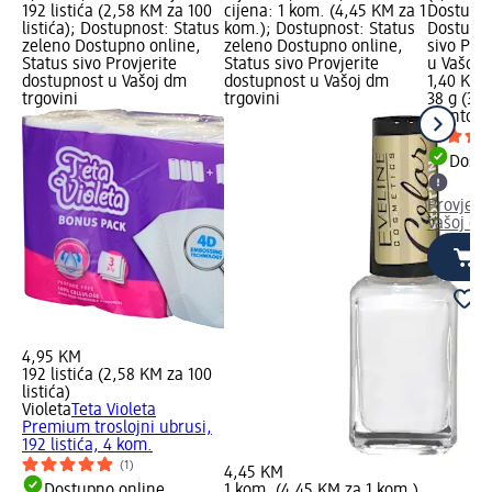
192 listića (2,58 KM za 100
cijena: 1 kom. (4,45 KM za 1
Dostupno
listića); Dostupnost: Status
kom.); Dostupnost: Status
Dostupno
zeleno Dostupno online,
zeleno Dostupno online,
sivo Pro
Status sivo Provjerite
Status sivo Provjerite
u Vašoj 
dostupnost u Vašoj dm
dostupnost u Vašoj dm
1,40 KM
trgovini
trgovini
38 g (3,6
mentos
F
Dostu
Provjeri
Vašoj dm
4,95 KM
192 listića (2,58 KM za 100
listića)
Violeta
Teta Violeta
Premium troslojni ubrusi,
192 listića, 4 kom.
(1)
4,45 KM
Dostupno online
1 kom. (4,45 KM za 1 kom.)