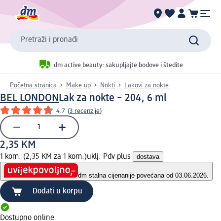
Pretraži i pronađi
dm active beauty: sakupljajte bodove i štedite
Početna stranica
Make up
Nokti
Lakovi za nokte
BEL LONDON
Lak za nokte – 204, 6 ml
4.7
(
3 recenzije
)
2,35 KM
1 kom. (2,35 KM za 1 kom.)
uklj. Pdv plus
dostava
dm stalna cijena
nije povećana od 03.06.2026.
Dodati u korpu
Dostupno online