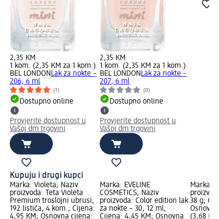
2,35 KM
2,35 KM
1 kom. (2,35 KM za 1 kom.)
1 kom. (2,35 KM za 1 kom.)
BEL LONDON
Lak za nokte –
BEL LONDON
Lak za nokte –
206, 6 ml
207, 6 ml
(1)
(0)
Dostupno online
Dostupno online
Provjerite dostupnost u
Provjerite dostupnost u
Vašoj dm trgovini
Vašoj dm trgovini
Kupuju i drugi kupci
Marka: Violeta; Naziv
Marka: EVELINE
Marka: m
proizvoda: Teta Violeta
COSMETICS; Naziv
proizvod
Premium troslojni ubrusi,
proizvoda: Color edition lak
38 g; Cij
192 listića, 4 kom.; Cijena:
za nokte – 30, 12 ml;
Osnovna 
4,95 KM; Osnovna cijena:
Cijena: 4,45 KM; Osnovna
(3,68 KM 