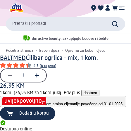
Pretraži i pronađi
dm active beauty: sakupljajte bodove i štedite
Početna stranica
Bebe i djeca
Oprema za bebe i djecu
BALTMED
Ćilibar ogrlica - mix, 1 kom.
4.3
(
6 ocjena
)
26,95 KM
1 kom. (26,95 KM za 1 kom.)
uklj. Pdv plus
dostava
dm stalna cijena
nije povećana od 01.01.2025.
Dodati u korpu
Dostupno online