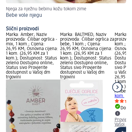
Njega za nježnu bebinu kožu tokom zime
Naj
Bebe vole njegu
Pa
Slični proizvodi
Marka: Amber; Naziv
Marka: BALTMED; Naziv
Marka: A
proizvoda: Ćilibar ogrlica -
proizvoda: Ćilibar ogrlica za
proizvoda
mix, 1 kom.; Cijena:
bebe, 1 kom.; Cijena:
kom.; Ci
26,95 KM; Osnovna cijena:
26,95 KM; Osnovna cijena:
Osnovna 
1 kom. (26,95 KM za 1
1 kom. (26,95 KM za 1
(26,95 K
kom.); Dostupnost: Status
kom.); Dostupnost: Status
Dostupno
zeleno Dostupno online,
zeleno Dostupno online,
Dostupno
Status sivo Provjerite
Status sivo Provjerite
sivo Pro
dostupnost u Vašoj dm
dostupnost u Vašoj dm
u Vašoj 
trgovini
trgovini
26,95 K
1 kom. (
kom.)
Amber
Ći
kom.
Dostu
Provjeri
Vašoj dm