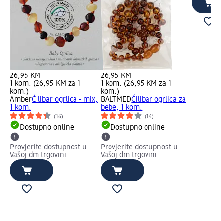
26,95 KM
26,95 KM
1 kom. (26,95 KM za 1
1 kom. (26,95 KM za 1
kom.)
kom.)
Amber
Ćilibar ogrlica - mix,
BALTMED
Ćilibar ogrlica za
1 kom.
bebe, 1 kom.
(16)
(14)
Dostupno online
Dostupno online
Provjerite dostupnost u
Provjerite dostupnost u
Vašoj dm trgovini
Vašoj dm trgovini