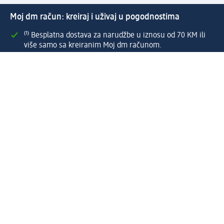
Moj dm račun: kreiraj i uživaj u pogodnostima
⁽¹⁾ Besplatna dostava za narudžbe u iznosu od 70 KM ili
više samo sa kreiranim Moj dm računom.
Povezani Moj dm i active beauty računi s mnogobrojnim
pogodnostima.
Upravljajte narudžbama brzo i jednostavno.
Kreirajte Moj dm račun
Pomoć
Programi i usluge
dm služba za korisnike
Načini i troškovi dostave
Povrat proizvoda
Preduzeće