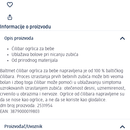
Informacije o proizvodu
Opis proizvoda
Ćilibar ogrlica za bebe
Ublažava bolove pri nicanju zubića
Od prirodnog materijala
Baltmet ćilibar ogrlica za bebe napravljena je od 100 % baltičkog
ćilibara. Proces izrastanja prvih bebinih zubića može biti veoma
bolan i zbog toga ćilibar može pomoći u ublažavanju simptoma
uzrokovanih izrastanjem zubića: otečenost desni, uznemirenost,
crvenilo u obrazima i nervoze. Ogrlice od ćilibara napravljene su
da se nose kao ogrlice, a ne da se koriste kao glodalice.
dm broj proizvoda: 2531954
EAN: 3879000019803
Proizvođač/Uvoznik