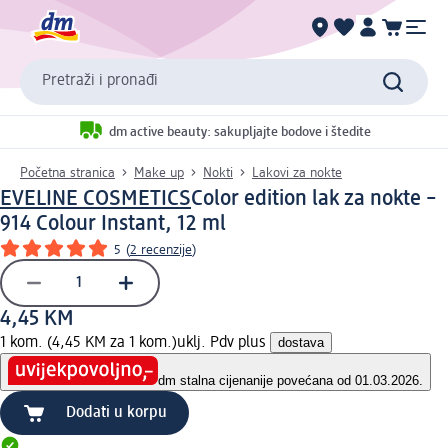
Pretraži i pronađi
dm active beauty: sakupljajte bodove i štedite
Početna stranica
Make up
Nokti
Lakovi za nokte
EVELINE COSMETICS
Color edition lak za nokte –
914 Colour Instant, 12 ml
5
(
2 recenzije
)
4,45 KM
1 kom. (4,45 KM za 1 kom.)
uklj. Pdv plus
dostava
dm stalna cijena
nije povećana od 01.03.2026.
Dodati u korpu