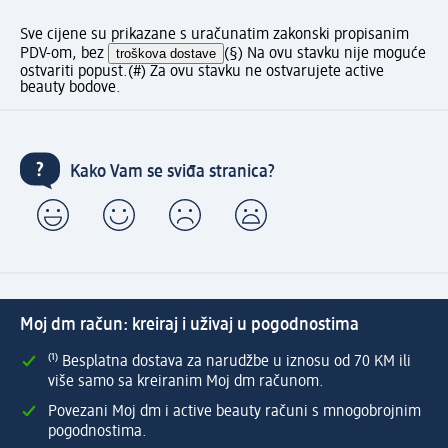
Sve cijene su prikazane s uračunatim zakonski propisanim
PDV-om, bez
troškova dostave
(§) Na ovu stavku nije moguće
ostvariti popust.
(#) Za ovu stavku ne ostvarujete active
beauty bodove.
Kako Vam se sviđa stranica?
Moj dm račun: kreiraj i uživaj u pogodnostima
⁽¹⁾ Besplatna dostava za narudžbe u iznosu od 70 KM ili
više samo sa kreiranim Moj dm računom.
Povezani Moj dm i active beauty računi s mnogobrojnim
pogodnostima.