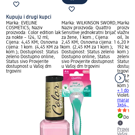
Kupuju i drugi kupci
Marka: EVELINE
Marka: WILKINSON SWORD;
Marka: V
COSMETICS; Naziv
Naziv proizvoda: Quattro
proizvod
proizvoda: Color edition lak
Sensitive jednokratni brijač
vlažne m
za nokte – 124, 12 ml;
za žene, 1 kom.; Cijena:
oil, 3x64
Cijena: 4,45 KM; Osnovna
2,45 KM; Osnovna cijena: 1
6,20 KM;
cijena: 1 kom. (4,45 KM za 1
kom. (2,45 KM za 1 kom.);
192 kom.
kom.); Dostupnost: Status
Dostupnost: Status zeleno
kom.); D
zeleno Dostupno online,
Dostupno online, Status
zeleno D
Status sivo Provjerite
sivo Provjerite dostupnost
Status si
dostupnost u Vašoj dm
u Vašoj dm trgovini
dostupno
trgovini
trgovini
6,20 KM
192 kom.
kom.)
+ 1 dodat
Violeta
do
maramice
3x64, 19
Dostu
Provjeri
Vašoj dm