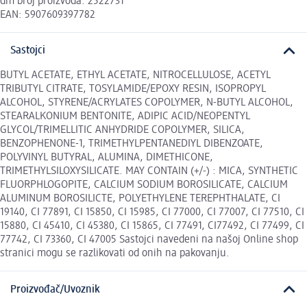
dm broj proizvoda: 2522731
EAN: 5907609397782
Sastojci
BUTYL ACETATE, ETHYL ACETATE, NITROCELLULOSE, ACETYL
TRIBUTYL CITRATE, TOSYLAMIDE/EPOXY RESIN, ISOPROPYL
ALCOHOL, STYRENE/ACRYLATES COPOLYMER, N-BUTYL ALCOHOL,
STEARALKONIUM BENTONITE, ADIPIC ACID/NEOPENTYL
GLYCOL/TRIMELLITIC ANHYDRIDE COPOLYMER, SILICA,
BENZOPHENONE-1, TRIMETHYLPENTANEDIYL DIBENZOATE,
POLYVINYL BUTYRAL, ALUMINA, DIMETHICONE,
TRIMETHYLSILOXYSILICATE. MAY CONTAIN (+/-) : MICA, SYNTHETIC
FLUORPHLOGOPITE, CALCIUM SODIUM BOROSILICATE, CALCIUM
ALUMINUM BOROSILICTE, POLYETHYLENE TEREPHTHALATE, CI
19140, CI 77891, CI 15850, CI 15985, CI 77000, CI 77007, CI 77510, CI
15880, CI 45410, CI 45380, CI 15865, CI 77491, CI77492, CI 77499, CI
77742, CI 73360, CI 47005 Sastojci navedeni na našoj Online shop
stranici mogu se razlikovati od onih na pakovanju.
Proizvođač/Uvoznik