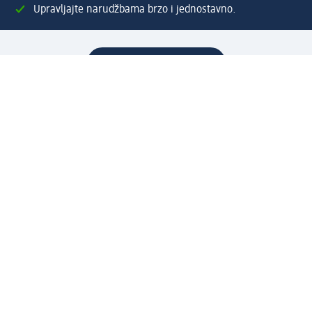
Upravljajte narudžbama brzo i jednostavno.
Kreirajte Moj dm račun
Pomoć
Programi i usluge
dm služba za korisnike
Načini i troškovi dostave
Povrat proizvoda
Preduzeće
O nama
Odgovornost
Karijera
PR i mediji
Svijet proizvoda
dm Svijet