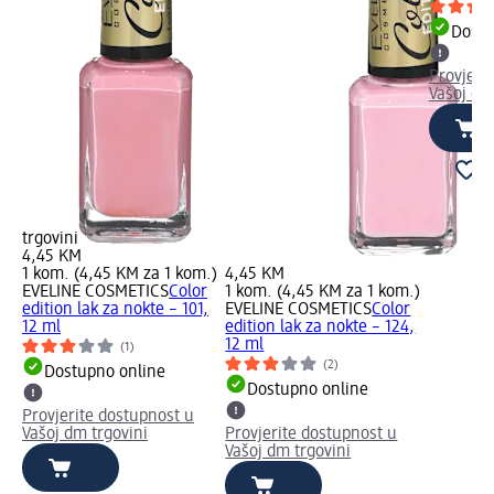
Dostu
Provjeri
Vašoj dm
trgovini
4,45 KM
1 kom. (4,45 KM za 1 kom.)
4,45 KM
EVELINE COSMETICS
Color
1 kom. (4,45 KM za 1 kom.)
edition lak za nokte – 101,
EVELINE COSMETICS
Color
12 ml
edition lak za nokte – 124,
12 ml
(1)
(2)
Dostupno online
Dostupno online
Provjerite dostupnost u
Vašoj dm trgovini
Provjerite dostupnost u
Vašoj dm trgovini