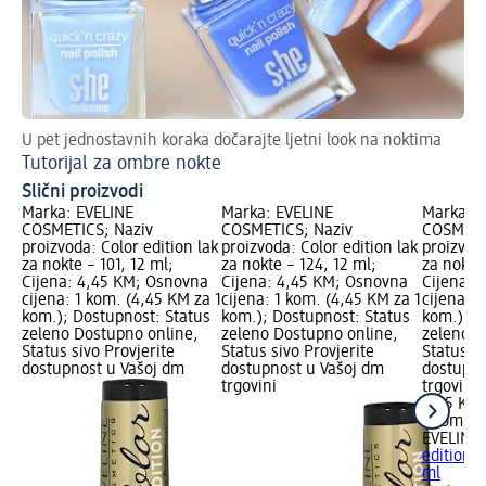
U pet jednostavnih koraka dočarajte ljetni look na noktima
Ge
Tutorijal za ombre nokte
Sj
Slični proizvodi
Marka: EVELINE
Marka: EVELINE
Marka: E
COSMETICS; Naziv
COSMETICS; Naziv
COSMETI
proizvoda: Color edition lak
proizvoda: Color edition lak
proizvoda
za nokte – 101, 12 ml;
za nokte – 124, 12 ml;
za nokte 
Cijena: 4,45 KM; Osnovna
Cijena: 4,45 KM; Osnovna
Cijena: 
cijena: 1 kom. (4,45 KM za 1
cijena: 1 kom. (4,45 KM za 1
cijena: 1
kom.); Dostupnost: Status
kom.); Dostupnost: Status
kom.); D
zeleno Dostupno online,
zeleno Dostupno online,
zeleno D
Status sivo Provjerite
Status sivo Provjerite
Status si
dostupnost u Vašoj dm
dostupnost u Vašoj dm
dostupno
trgovini
trgovini
4,45 KM
1 kom. (
EVELINE
edition l
ml