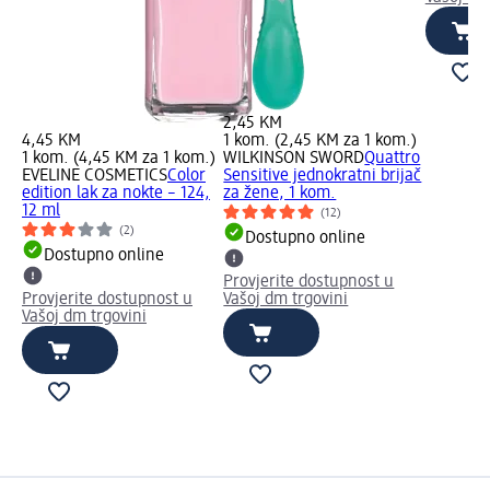
2,45 KM
4,45 KM
1 kom. (2,45 KM za 1 kom.)
1 kom. (4,45 KM za 1 kom.)
WILKINSON SWORD
Quattro
EVELINE COSMETICS
Color
Sensitive jednokratni brijač
edition lak za nokte – 124,
za žene, 1 kom.
12 ml
(12)
(2)
Dostupno online
Dostupno online
Provjerite dostupnost u
Provjerite dostupnost u
Vašoj dm trgovini
Vašoj dm trgovini