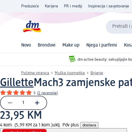
Preduzeće
Karijera
PR i mediji
Inspiracija i savjetovanje
Pretraži i
Novo
Brendovi
Make up
Njega i parfemi
Kos
dm active beauty: sakupljajte bo
Početna stranica
Muška kozmetika
Brijanje
Gillette
Mach3 zamjenske pat
5
(
2 recenzije
)
23,95 KM
4 kom. (5,99 KM za 1 kom.)
uklj. Pdv plus
dostava