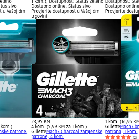
zeleno
1 kom.); Dostupnost: Status zeleno
Dostupnost: Sta
tus sivo
Dostupno online, Status sivo
Dostupno online
t u Vašoj dm
Provjerite dostupnost u Vašoj dm
Provjerite dost
trgovini
trgovini
16,95 KM
23,95 KM
1 kom. (16,95 KM
 kom.)
4 kom. (5,99 KM za 1 kom.)
Gillette
Mach3 br
ske patrone,
Gillette
Mach3 Charcoal zamjenske
patrona, 1 kom.
patrone, 4 kom.
(2)