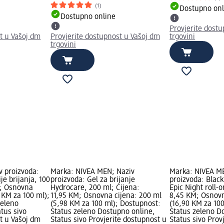
(1)
Dostupno onl
Dostupno online
Provjerite dost
t u Vašoj dm
Provjerite dostupnost u Vašoj dm
trgovini
trgovini
v proizvoda:
Marka: NIVEA MEN; Naziv
Marka: NIVEA M
ije brijanja, 100
proizvoda: Gel za brijanje
proizvoda: Black
M; Osnovna
Hydrocare, 200 ml; Cijena:
Epic Night roll-o
5 KM za 100 ml);
11,95 KM; Osnovna cijena: 200 ml
8,45 KM; Osnovn
zeleno
(5,98 KM za 100 ml); Dostupnost:
(16,90 KM za 10
tus sivo
Status zeleno Dostupno online,
Status zeleno D
t u Vašoj dm
Status sivo Provjerite dostupnost u
Status sivo Prov