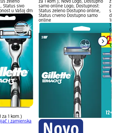
tus zeleno
za 1 kom.); Novo Logo, Dostupno
za 1 kom.);
, Status sivo
samo online Logo; Dostupnost:
zeleno Dost
upnost u Vašoj dm
Status zeleno Dostupno online,
sivo Provjer
Status crveno Dostupno samo
dm trgovini
online
18,75 KM
1 kom. (18,
Gillette
Mach
zamjenske p
Dostupno
Provjerite 
trgovini
 za 1 kom.)
ijač i zamjenska