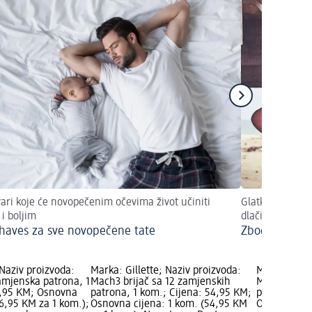
vari koje će novopečenim očevima život učiniti
Glatke noge: br
 i boljim
dlačica...
haves za sve novopečene tate
Zbogom probl
 Naziv proizvoda:
Marka: Gillette; Naziv proizvoda:
Marka: Gille
amjenska patrona, 1
Mach3 brijač sa 12 zamjenskih
Mach3 Charc
6,95 KM; Osnovna
patrona, 1 kom.; Cijena: 54,95 KM;
patrona, 1 
16,95 KM za 1 kom.);
Osnovna cijena: 1 kom. (54,95 KM
Osnovna cij