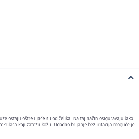
 ostaju oštre i jače su od čelika. Na taj način osiguravaju lako i
rokrilaca koji zatežu kožu. Ugodno brijanje bez iritacija moguće je