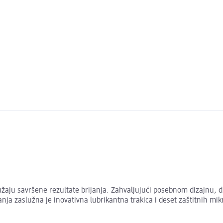
aju savršene rezultate brijanja. Zahvaljujući posebnom dizajnu, duže
anja zaslužna je inovativna lubrikantna trakica i deset zaštitnih mik