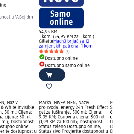
ine
upnost u Vašoj dm
54,95 KM
1 kom. (54,95 KM za 1 kom.)
Gillette
Mach3 brijač sa 12
zamjenskih patrona, 1 kom.
(8)
Dostupno online
Dostupno samo online
EN; Naziv
Marka: NIVEA MEN; Naziv
Marka: tub.
 & White Invisible
proizvoda: energy 24h Fresh Effect
Sredstvo za
n, 50 ml; Cijena:
gel za tuširanje, 500 ml; Cijena:
60 g; Cijen
a cijena: 50 ml
9,95 KM; Osnovna cijena: 500 ml
cijena: 60 g
0 ml); Dostupnost:
(1,99 KM za 100 ml); Dostupnost:
Upozorenje:
ostupno online,
Status zeleno Dostupno online,
Dostupnost:
jerite dostupnost u
Status sivo Provjerite dostupnost u
Dostupno on