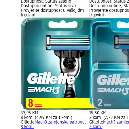
Dostupnost: Status zeleno
Dostupnost: Status 
Dostupno online, Status sivo
Dostupno online, Sta
Provjerite dostupnost u Vašoj dm
Provjerite dostupnos
trgovini
trgovini
39,95 KM
15,50 KM
8 kom. (4,99 KM za 1 kom.)
2 kom. (7,75 KM za 1
Gillette
Mach3 zamjenske patrone,
Gillette
Mach3 zamjen
8 kom.
2 kom.