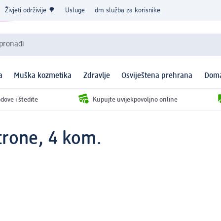
Živjeti održivije 🌳
Usluge
dm služba za korisnike
 pronađi
a
Muška kozmetika
Zdravlje
Osviještena prehrana
Doma
dove i štedite
Kupujte uvijekpovoljno online
rone, 4 kom.