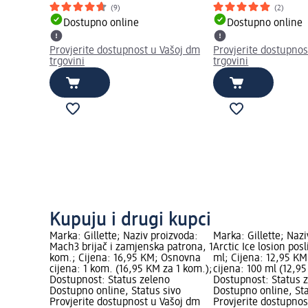
(9)
(2)
Dostupno online
Dostupno online
Provjerite dostupnost u Vašoj dm
Provjerite dostupnos
trgovini
trgovini
Kupuju i drugi kupci
Marka: Gillette; Naziv proizvoda:
Marka: Gillette; Nazi
Mach3 brijač i zamjenska patrona, 1
Arctic Ice losion posl
kom.; Cijena: 16,95 KM; Osnovna
ml; Cijena: 12,95 K
cijena: 1 kom. (16,95 KM za 1 kom.);
cijena: 100 ml (12,9
Dostupnost: Status zeleno
Dostupnost: Status 
Dostupno online, Status sivo
Dostupno online, Sta
Provjerite dostupnost u Vašoj dm
Provjerite dostupnos