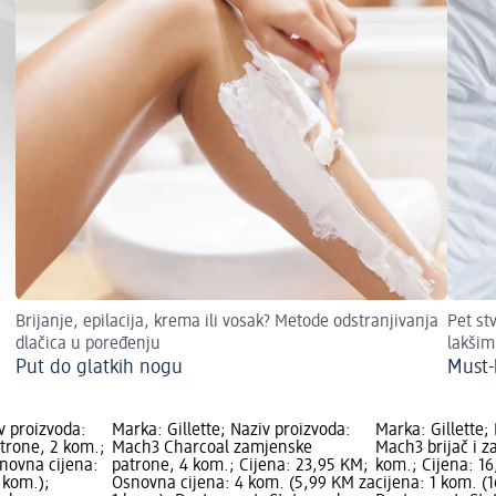
Brijanje, epilacija, krema ili vosak? Metode odstranjivanja
Pet st
dlačica u poređenju
lakšim
Put do glatkih nogu
Must-
v proizvoda:
Marka: Gillette; Naziv proizvoda:
Marka: Gillette;
trone, 2 kom.;
Mach3 Charcoal zamjenske
Mach3 brijač i z
novna cijena:
patrone, 4 kom.; Cijena: 23,95 KM;
kom.; Cijena: 1
 kom.);
Osnovna cijena: 4 kom. (5,99 KM za
cijena: 1 kom. (