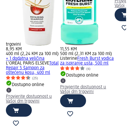
Provjeri
Vašoj dm
trgovini
8,95 KM
11,55 KM
400 ml (2,24 KM za 100 ml)
500 ml (2,31 KM za 100 ml)
+ 1 dodatna veličina
Listerine
Fresh Burst vodica
L'ORÉAL PARiS ELSEVE
Total
za ispiranje usta, 500 ml
Repair 5 šampon za
(4)
oštećenu kosu, 400 ml
Dostupno online
(25)
Dostupno online
Provjerite dostupnost u
Vašoj dm trgovini
Provjerite dostupnost u
Vašoj dm trgovini