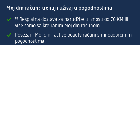
Moj dm račun: kreiraj i uživaj u pogodnostima
⁽¹⁾ Besplatna dostava za narudžbe u iznosu od 70 KM ili
više samo sa kreiranim Moj dm računom.
Povezani Moj dm i active beauty računi s mnogobrojnim
pogodnostima.
Upravljajte narudžbama brzo i jednostavno.
Kreirajte Moj dm račun
Pomoć
Programi i usluge
dm služba za korisnike
Načini i troškovi dostave
Povrat proizvoda
Preduzeće