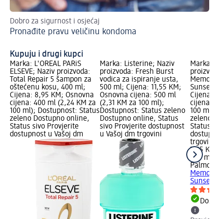
Dobro za sigurnost i osjećaj
Inf
Pronađite pravu veličinu kondoma
Se
Kupuju i drugi kupci
Marka: L'ORÉAL PARiS
Marka: Listerine; Naziv
Marka: P
ELSEVE; Naziv proizvoda:
proizvoda: Fresh Burst
proizvod
Total Repair 5 šampon za
vodica za ispiranje usta,
Memorie
oštećenu kosu, 400 ml;
500 ml; Cijena: 11,55 KM;
Sunset R
Cijena: 8,95 KM; Osnovna
Osnovna cijena: 500 ml
Cijena: 
cijena: 400 ml (2,24 KM za
(2,31 KM za 100 ml);
cijena: 
100 ml); Dostupnost: Status
Dostupnost: Status zeleno
100 ml);
zeleno Dostupno online,
Dostupno online, Status
zeleno D
Status sivo Provjerite
sivo Provjerite dostupnost
Status si
dostupnost u Vašoj dm
u Vašoj dm trgovini
dostupno
trgovini
7,35 KM
500 ml (
Palmoliv
Memorie
Sunset R
Dostu