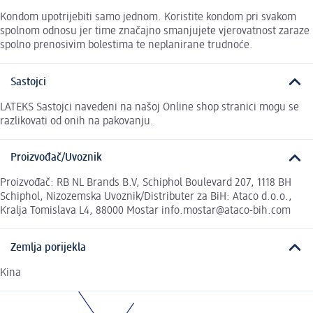
Kondom upotrijebiti samo jednom. Koristite kondom pri svakom
spolnom odnosu jer time značajno smanjujete vjerovatnost zaraze
spolno prenosivim bolestima te neplanirane trudnoće.
Sastojci
LATEKS Sastojci navedeni na našoj Online shop stranici mogu se
razlikovati od onih na pakovanju.
Proizvođač/Uvoznik
Proizvođač: RB NL Brands B.V, Schiphol Boulevard 207, 1118 BH
Schiphol, Nizozemska Uvoznik/Distributer za BiH: Ataco d.o.o.,
Kralja Tomislava L4, 88000 Mostar info.mostar@ataco-bih.com
Zemlja porijekla
Kina