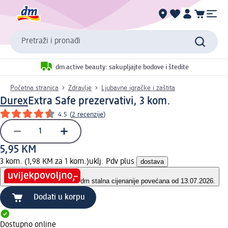
Pretraži i pronađi
dm active beauty: sakupljajte bodove i štedite
Početna stranica
Zdravlje
Ljubavne igračke i zaštita
Durex
Extra Safe prezervativi, 3 kom.
4.5
(
2 recenzije
)
5,95 KM
3 kom. (1,98 KM za 1 kom.)
uklj. Pdv plus
dostava
dm stalna cijena
nije povećana od 13.07.2026.
Dodati u korpu
Dostupno online