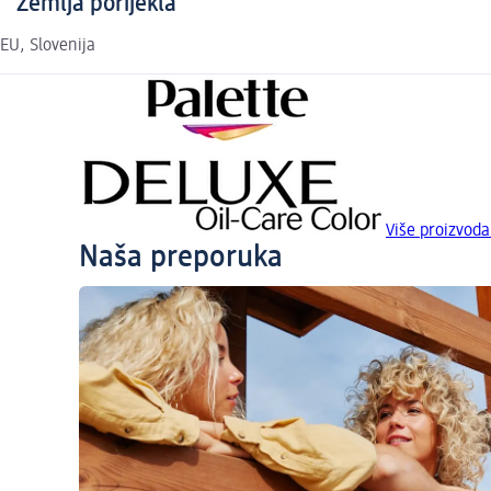
Zemlja porijekla
EU, Slovenija
Više proizvod
Naša preporuka