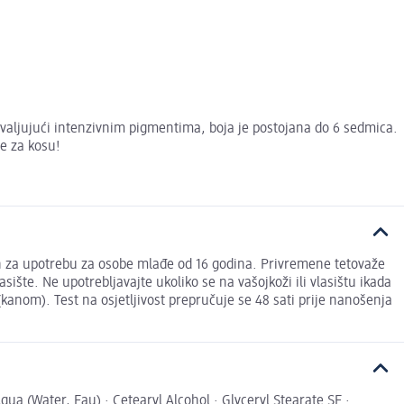
hvaljujući intenzivnim pigmentima, boja je postojana do 6 sedmica.
je za kosu!
jen za upotrebu za osobe mlađe od 16 godina. Privremene tetovaže
asište. Ne upotrebljavajte ukoliko se na vašojkoži ili vlasištu ikada
(kanom). Test na osjetljivost prepručuje se 48 sati prije nanošenja
Water, Eau) · Cetearyl Alcohol · Glyceryl Stearate SE ·