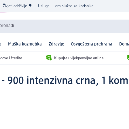
Živjeti održivije 🌳
Usluge
dm služba za korisnike
 pronađi
a
Muška kozmetika
Zdravlje
Osviještena prehrana
Doma
dove i štedite
Kupujte uvijekpovoljno online
 - 900 intenzivna crna, 1 kom