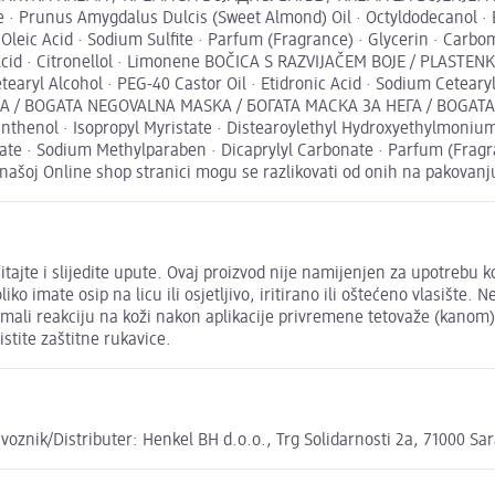
· Prunus Amygdalus Dulcis (Sweet Almond) Oil · Octyldodecanol · E
Oleic Acid · Sodium Sulfite · Parfum (Fragrance) · Glycerin · Carbo
oic Acid · Citronellol · Limonene BOČICA S RAZVIJAČEM BOJE / PLA
ryl Alcohol · PEG-40 Castor Oil · Etidronic Acid · Sodium Cetearyl
A / BOGATA NEGOVALNA MASKA / БОГАТА МАСКА ЗА НЕГА / BOGATA N
anthenol · Isopropyl Myristate · Distearoylethyl Hydroxyethylmoniu
te · Sodium Methylparaben · Dicaprylyl Carbonate · Parfum (Fragran
a našoj Online shop stranici mogu se razlikovati od onih na pakovanj
te i slijedite upute. Ovaj proizvod nije namijenjen za upotrebu k
ko imate osip na licu ili osjetljivo, iritirano ili oštećeno vlasište. N
 imali reakciju na koži nakon aplikacije privremene tetovaže (kanom)
stite zaštitne rukavice.
oznik/Distributer: Henkel BH d.o.o., Trg Solidarnosti 2a, 71000 