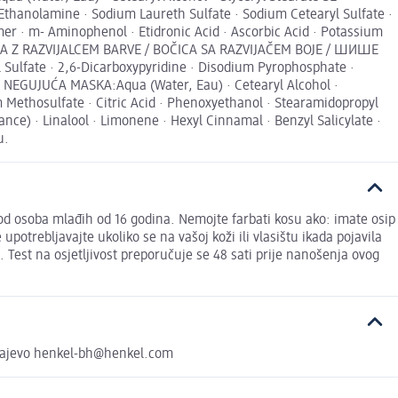
thanolamine · Sodium Laureth Sulfate · Sodium Cetearyl Sulfate ·
mer · m- Aminophenol · Etidronic Acid · Ascorbic Acid · Potassium
STENKA Z RAZVIJALCEM BARVE / BOČICA SA RAZVIJAČEM BOJE / ШИШЕ
 Sulfate · 2,6-Dicarboxypyridine · Disodium Pyrophosphate ·
EGUJUĆA MASKA:Aqua (Water, Eau) · Cetearyl Alcohol ·
m Methosulfate · Citric Acid · Phenoxyethanol · Stearamidopropyl
ce) · Linalool · Limonene · Hexyl Cinnamal · Benzyl Salicylate ·
u.
od osoba mlađih od 16 godina. Nemojte farbati kosu ako: imate osip
e upotrebljavajte ukoliko se na vašoj koži ili vlasištu ikada pojavila
. Test na osjetljivost preporučuje se 48 sati prije nanošenja ovog
Sarajevo henkel-bh@henkel.com