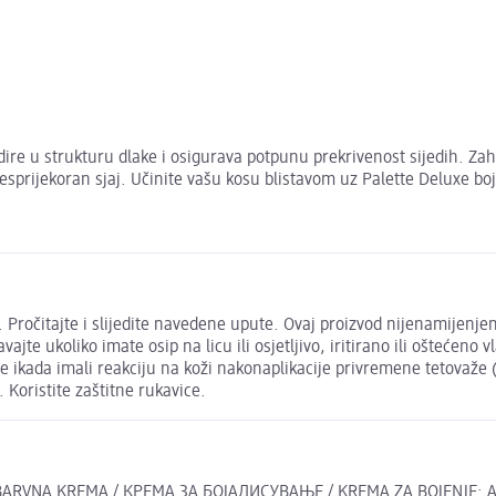
dire u strukturu dlake i osigurava potpunu prekrivenost sijedih. Za
esprijekoran sjaj. Učinite vašu kosu blistavom uz Palette Deluxe bo
. Pročitajte i slijedite navedene upute. Ovaj proizvod nijenamijen
te ukoliko imate osip na licu ili osjetljivo, iritirano ili oštećeno vl
ste ikada imali reakciju na koži nakonaplikacije privremene tetovaže 
Koristite zaštitne rukavice.
ARVNA KREMA / КРЕМА ЗА БОЈАДИСУВАЊЕ / KREMA ZA BOJENJE: Aqua (