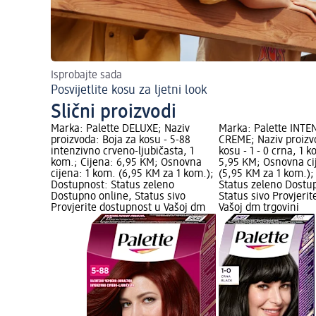
Isprobajte sada
Posvijetlite kosu za ljetni look
Slični proizvodi
Marka: Palette DELUXE; Naziv
Marka: Palette INTE
proizvoda: Boja za kosu - 5-88
CREME; Naziv proizv
intenzivno crveno-ljubičasta, 1
kosu - 1 - 0 crna, 1 
kom.; Cijena: 6,95 KM; Osnovna
5,95 KM; Osnovna ci
cijena: 1 kom. (6,95 KM za 1 kom.);
(5,95 KM za 1 kom.);
Dostupnost: Status zeleno
Status zeleno Dostu
Dostupno online, Status sivo
Status sivo Provjeri
Provjerite dostupnost u Vašoj dm
Vašoj dm trgovini