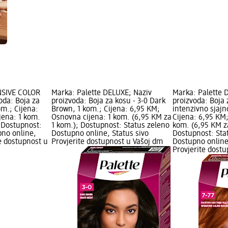
NSIVE COLOR
Marka: Palette DELUXE; Naziv
Marka: Palette 
oda: Boja za
proizvoda: Boja za kosu - 3-0 Dark
proizvoda: Boja 
kom.; Cijena:
Brown, 1 kom.; Cijena: 6,95 KM;
intenzivno sjajn
jena: 1 kom.
Osnovna cijena: 1 kom. (6,95 KM za
Cijena: 6,95 KM;
 Dostupnost:
1 kom.); Dostupnost: Status zeleno
kom. (6,95 KM z
pno online,
Dostupno online, Status sivo
Dostupnost: Sta
te dostupnost u
Provjerite dostupnost u Vašoj dm
Dostupno online
Provjerite dost