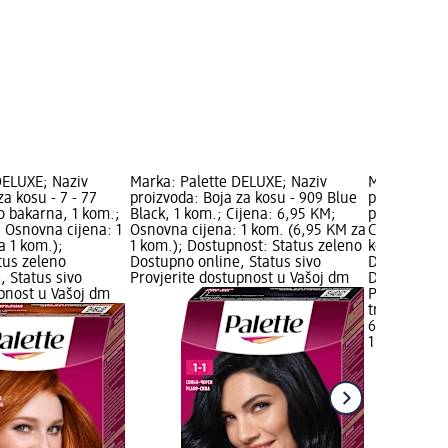
DELUXE; Naziv
Marka: Palette DELUXE; Naziv
Marka: Pale
za kosu - 7 - 77
proizvoda: Boja za kosu - 909 Blue
proizvoda: B
o bakarna, 1 kom.;
Black, 1 kom.; Cijena: 6,95 KM;
pepeljasto 
 Osnovna cijena: 1
Osnovna cijena: 1 kom. (6,95 KM za
Cijena: 6,9
a 1 kom.);
1 kom.); Dostupnost: Status zeleno
kom. (6,95 
tus zeleno
Dostupno online, Status sivo
Dostupnost:
, Status sivo
Provjerite dostupnost u Vašoj dm
Dostupno on
upnost u Vašoj dm
Provjerite 
trgovini
6,95 KM
1 kom. (6,9