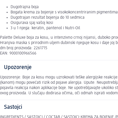
Dugotrajna boja
Bogata krema za bojenje s visokokoncentriranim pigmentima
Dugotrajan rezultat bojenja do 10 sedmica
Osigurava sjaj vašoj kosi
3 u 1 njega: keratin, pantenol i Nutri-Oil
Palette Deluxe boja za kosu, u intenzivno crnoj nijansi, duboko pro
Hranjiva maska s prirodnim uljem dubinski njeguje kosu i daje joj b
dm broj proizvoda: 2261715
EAN: 9000100966566
Upozorenje
Upozorenje: Boje za kosu mogu uzrokovati teške alergijske reakcije
(kanom) mogu povećati rizik od pojave alergija. Upute: Neupotrebljavaj
pojavila reakcija nakon aplikacije boje. Ne upotrebljavajte ukoliko 
ovog proizvoda. U slučaju dodirasa očima, oči odmah isprati vodom. 
Sastojci
INGREDIENTS / SASTOJCI / СОСТАВ / SASTOJCI:KREMA ZA BOJENJE /B