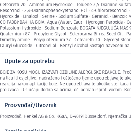
Ceteareth-20 · Ammonium Hydroxide · Toluene-2,5-Diamine Sulfate 
Resorcinol · 2,4-Diaminophenoxyethanol HCl · 4-Chlororesorcinol · 
Hydroxide · Linalool · Serine · Sodium Sulfate · Geraniol · Benz
СО РАЗВИВАЧ НА БОЈА: Aqua (Water, Eau) · Hydrogen Peroxide · Cetea
Potassium Hydroxide · Sodium Benzoate BOGATA NJEGUJUĆA MASK
Quaternium-87 · Propylene Glycol · Sclerocarya Birrea Seed Oil · P
Dimethylamine · Polyquaternium-37 · Ceteareth-20 · Glyceryl Steara
Lauryl Glucoside · Citronellol · Benzyl Alcohol Sastojci navedeni n
Upute za upotrebu
BOJE ZA KOSU MOGU IZAZVATI OZBILJNE ALERGIJSKE REAKCIJE. Pročitaj
na licu ili osjetljivo, nadraženo i oštećeno tjeme upotrebljavajte ukoli
reakcija nakon aplikacije boje. Ne upotrebljavajte ukoliko ste ikada
proizvoda. U slučaju dodira sa očima, oči odmah isprati vodom. Kori
Proizvođač/Uvoznik
Proizvođač: Henkel AG & Co. KGaA, D-40191Düsseldorf, Njemačka Uv