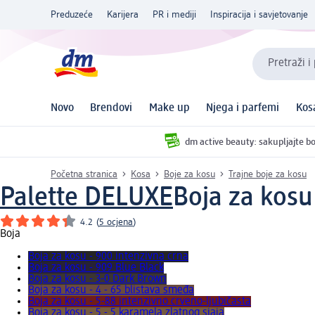
Preduzeće
Karijera
PR i mediji
Inspiracija i savjetovanje
Pretraži i
Novo
Brendovi
Make up
Njega i parfemi
Kos
dm active beauty: sakupljajte bo
Početna stranica
Kosa
Boje za kosu
Trajne boje za kosu
Palette DELUXE
Boja za kosu
4.2
(
5 ocjena
)
Boja
Boja za kosu - 900 intenzivna crna
Boja za kosu - 909 Blue Black
Boja za kosu - 3-0 Dark Brown
Boja za kosu - 4 - 65 blistava smeđa
Boja za kosu - 5-88 intenzivno crveno-ljubičasta
Boja za kosu - 5 - 5 karamela zlatnog sjaja