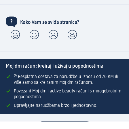
Kako Vam se sviđa stranica?
Moj dm račun: kreiraj i uživaj u pogodnostima
⁽¹⁾ Besplatna dostava za narudžbe u iznosu od 70 KM ili
više samo sa kreiranim Moj dm računom.
Povezani Moj dm i active beauty računi s mnogobrojnim
pogodnostima.
Upravljajte narudžbama brzo i jednostavno.
Kreirajte Moj dm račun