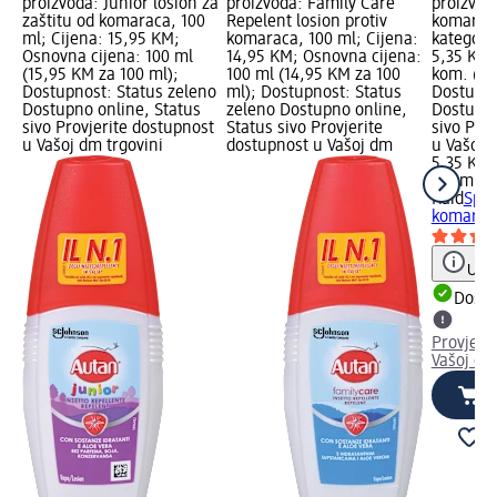
proizvoda: Junior losion za
proizvoda: Family Care
proizvoda
zaštitu od komaraca, 100
Repelent losion protiv
komaraca
ml; Cijena: 15,95 KM;
komaraca, 100 ml; Cijena:
kategorij
Osnovna cijena: 100 ml
14,95 KM; Osnovna cijena:
5,35 KM;
(15,95 KM za 100 ml);
100 ml (14,95 KM za 100
kom. (5,
Dostupnost: Status zeleno
ml); Dostupnost: Status
Dostupno
Dostupno online, Status
zeleno Dostupno online,
Dostupno
sivo Provjerite dostupnost
Status sivo Provjerite
sivo Pro
u Vašoj dm trgovini
dostupnost u Vašoj dm
u Vašoj 
5,35 KM
1 kom. (
Raid
Spir
komaraca
Uput
Dostu
Provjeri
Vašoj dm