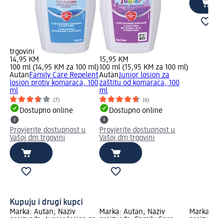
trgovini
14,95 KM
15,95 KM
100 ml (14,95 KM za 100 ml)
100 ml (15,95 KM za 100 ml)
Autan
Family Care Repelent
Autan
Junior losion za
losion protiv komaraca, 100
zaštitu od komaraca, 100
ml
ml
(7)
(6)
Dostupno online
Dostupno online
Provjerite dostupnost u
Provjerite dostupnost u
Vašoj dm trgovini
Vašoj dm trgovini
Kupuju i drugi kupci
Marka: Autan; Naziv
Marka: Autan; Naziv
Marka: R