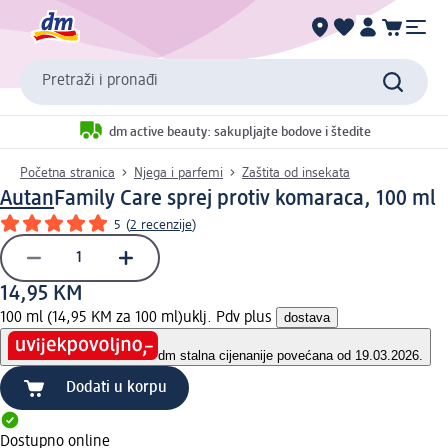
Pretraži i pronađi
dm active beauty: sakupljajte bodove i štedite
Početna stranica
Njega i parfemi
Zaštita od insekata
Autan
Family Care sprej protiv komaraca, 100 ml
5
(
2 recenzije
)
14,95 KM
100 ml (14,95 KM za 100 ml)
uklj. Pdv plus
dostava
dm stalna cijena
nije povećana od 19.03.2026.
Dodati u korpu
Dostupno online