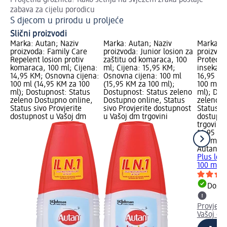
Proljetna groznica? Kako šetnja na svježem zraku postaje
zabava za cijelu porodicu
S djecom u prirodu u proljeće
Slični proizvodi
Marka: Autan; Naziv
Marka: Autan; Naziv
Marka: A
proizvoda: Family Care
proizvoda: Junior losion za
proizvod
Repelent losion protiv
zaštitu od komaraca, 100
Protect P
komaraca, 100 ml; Cijena:
ml; Cijena: 15,95 KM;
insekata,
14,95 KM; Osnovna cijena:
Osnovna cijena: 100 ml
16,95 KM
100 ml (14,95 KM za 100
(15,95 KM za 100 ml);
100 ml (
ml); Dostupnost: Status
Dostupnost: Status zeleno
ml); Dos
zeleno Dostupno online,
Dostupno online, Status
zeleno D
Status sivo Provjerite
sivo Provjerite dostupnost
Status si
dostupnost u Vašoj dm
u Vašoj dm trgovini
dostupno
trgovini
16,95 K
100 ml (
Autan
Mu
Plus losi
100 ml
Dostu
Provjeri
Vašoj dm