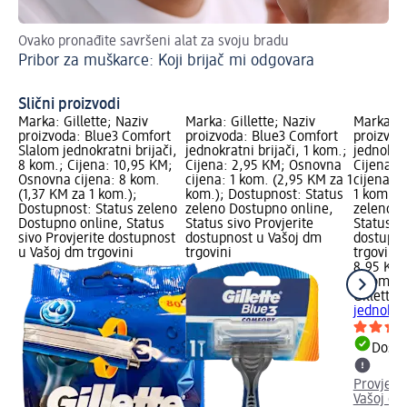
Ovako pronađite savršeni alat za svoju bradu
Mal
Pribor za muškarce: Koji brijač mi odgovara
Nj
po
Slični proizvodi
Marka: Gillette; Naziv
Marka: Gillette; Naziv
Marka: Gi
proizvoda: Blue3 Comfort
proizvoda: Blue3 Comfort
proizvod
Slalom jednokratni brijači,
jednokratni brijači, 1 kom.;
jednokrat
8 kom.; Cijena: 10,95 KM;
Cijena: 2,95 KM; Osnovna
Cijena: 
Osnovna cijena: 8 kom.
cijena: 1 kom. (2,95 KM za 1
cijena: 
(1,37 KM za 1 kom.);
kom.); Dostupnost: Status
1 kom.);
Dostupnost: Status zeleno
zeleno Dostupno online,
zeleno D
Dostupno online, Status
Status sivo Provjerite
Status si
sivo Provjerite dostupnost
dostupnost u Vašoj dm
dostupno
u Vašoj dm trgovini
trgovini
trgovini
8,95 KM
4 kom. (
Gillette
B
jednokrat
Dostu
Provjeri
Vašoj dm