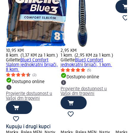
10,95 KM
2,95 KM
8 kom. (1,37 KM za 1 kom.)
1 kom. (2,95 KM za 1 kom.)
Gillette
Blue3 Comfort
Gillette
Blue3 Comfort
Slalom jednokratni brijači,
jednokratni brijači, 1 kom.
8 kom.
(5)
(2)
Dostupno online
Dostupno online
Provjerite dostupnost u
Provjerite dostupnost u
Vašoj dm trgovini
Vašoj dm trgovini
Kupuju i drugi kupci
Marka: Balea MEN; Naziv
Marka: Balea MEN; Naziv
Marka: 