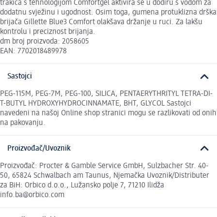
trakica s tehnologijom Comfortgel aktivira se u dodiru s vodom za
dodatnu svježinu i ugodnost. Osim toga, gumena protuklizna drška
brijača Gillette Blue3 Comfort olakšava držanje u ruci. Za lakšu
kontrolu i preciznost brijanja.
dm broj proizvoda: 2058605
EAN: 7702018489978
Sastojci
PEG-115M, PEG-7M, PEG-100, SILICA, PENTAERYTHRITYL TETRA-DI-
T-BUTYL HYDROXYHYDROCINNAMATE, BHT, GLYCOL Sastojci
navedeni na našoj Online shop stranici mogu se razlikovati od onih
na pakovanju.
Proizvođač/Uvoznik
Proizvođač: Procter & Gamble Service GmbH, Sulzbacher Str. 40-
50, 65824 Schwalbach am Taunus, Njemačka Uvoznik/Distributer
za BiH: Orbico d.o.o., Lužansko polje 7, 71210 Ilidža
info.ba@orbico.com