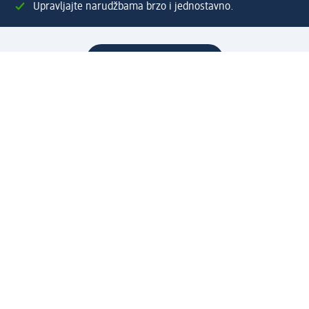
Upravljajte narudžbama brzo i jednostavno.
Kreirajte Moj dm račun
Pomoć
Programi i usluge
dm služba za korisnike
Načini i troškovi dostave
Povrat proizvoda
Preduzeće
O nama
Odgovornost
Karijera
PR i mediji
Svijet proizvoda
dm Svijet