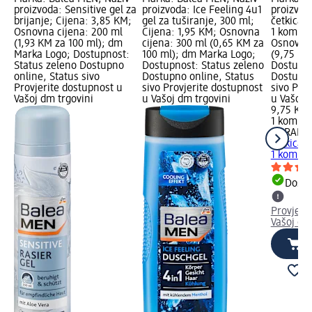
proizvoda: Sensitive gel za
proizvoda: Ice Feeling 4u1
proizvod
brijanje; Cijena: 3,85 KM;
gel za tuširanje, 300 ml;
četkica z
Osnovna cijena: 200 ml
Cijena: 1,95 KM; Osnovna
1 kom.; 
(1,93 KM za 100 ml); dm
cijena: 300 ml (0,65 KM za
Osnovna 
Marka Logo; Dostupnost:
100 ml); dm Marka Logo;
(9,75 KM
Status zeleno Dostupno
Dostupnost: Status zeleno
Dostupno
online, Status sivo
Dostupno online, Status
Dostupno
Provjerite dostupnost u
sivo Provjerite dostupnost
sivo Pro
Vašoj dm trgovini
u Vašoj dm trgovini
u Vašoj 
9,75 KM
1 kom. (
CURAPR
četkica z
1 kom.
Dostu
Provjeri
Vašoj dm