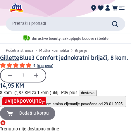
Pretraži i pronađi
dm active beauty: sakupljajte bodove i štedite
Početna stranica
Muška kozmetika
Brijanje
Gillette
Blue3 Comfort jednokratni brijači, 8 kom.
5
(
6 ocjena
)
14,95 KM
8 kom. (1,87 KM za 1 kom.)
uklj. Pdv plus
dostava
dm stalna cijena
nije povećana od 29.01.2025.
Dodati u korpu
Trenutno nije dostupno online