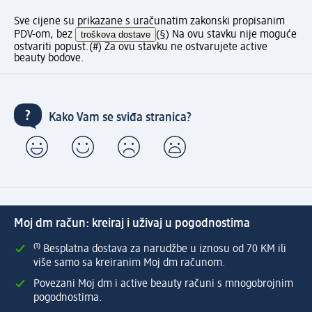
Sve cijene su prikazane s uračunatim zakonski propisanim
PDV-om, bez
troškova dostave
(§) Na ovu stavku nije moguće
ostvariti popust.
(#) Za ovu stavku ne ostvarujete active
beauty bodove.
Kako Vam se sviđa stranica?
Moj dm račun: kreiraj i uživaj u pogodnostima
⁽¹⁾ Besplatna dostava za narudžbe u iznosu od 70 KM ili
više samo sa kreiranim Moj dm računom.
Povezani Moj dm i active beauty računi s mnogobrojnim
pogodnostima.