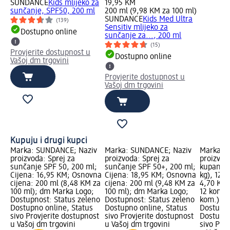
SUNDANCE
Kids mlijeko za
19,95 KM
sunčanje, SPF50, 200 ml
200 ml (9,98 KM za 100 ml)
SUNDANCE
Kids Med Ultra
(139)
Sensitiv mlijeko za
Dostupno online
sunčanje za..., 200 ml
(15)
Provjerite dostupnost u
Dostupno online
Vašoj dm trgovini
Provjerite dostupnost u
Vašoj dm trgovini
Kupuju i drugi kupci
Marka: SUNDANCE; Naziv
Marka: SUNDANCE; Naziv
Marka: b
proizvoda: Sprej za
proizvoda: Sprej za
proizvod
sunčanje SPF 50, 200 ml;
sunčanje SPF 50+, 200 ml;
kupanje, 
Cijena: 16,95 KM; Osnovna
Cijena: 18,95 KM; Osnovna
kg), 12 k
cijena: 200 ml (8,48 KM za
cijena: 200 ml (9,48 KM za
4,70 KM;
100 ml); dm Marka Logo;
100 ml); dm Marka Logo;
12 kom. 
Dostupnost: Status zeleno
Dostupnost: Status zeleno
kom.); d
Dostupno online, Status
Dostupno online, Status
Dostupno
sivo Provjerite dostupnost
sivo Provjerite dostupnost
Dostupno
u Vašoj dm trgovini
u Vašoj dm trgovini
sivo Pro