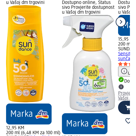
u Vašoj dm trgovini
Dostupno online, Status
Dostupno
sivo Provjerite dostupnost
sivo Pro
u Vašoj dm trgovini
u Vašoj 
15,95 K
200 ml (
SUNDAN
Sensitiv 
sunčanje
Uput
Dostu
Provjeri
Vašoj dm
12,95 KM
200 ml (6,48 KM za 100 ml)