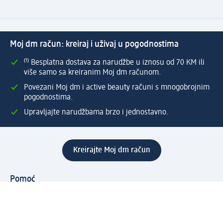
Moj dm račun: kreiraj i uživaj u pogodnostima
⁽¹⁾ Besplatna dostava za narudžbe u iznosu od 70 KM ili
više samo sa kreiranim Moj dm računom.
Povezani Moj dm i active beauty računi s mnogobrojnim
pogodnostima.
Upravljajte narudžbama brzo i jednostavno.
Kreirajte Moj dm račun
Pomoć
Programi i usluge
dm služba za korisnike
Načini i troškovi dostave
Povrat proizvoda