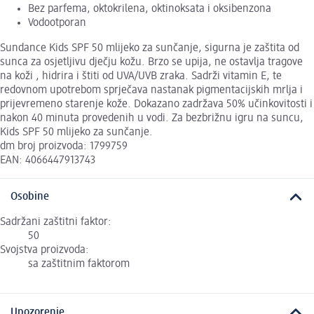
Bez parfema, oktokrilena, oktinoksata i oksibenzona
Vodootporan
Sundance Kids SPF 50 mlijeko za sunčanje, sigurna je zaštita od
sunca za osjetljivu dječju kožu. Brzo se upija, ne ostavlja tragove
na koži , hidrira i štiti od UVA/UVB zraka. Sadrži vitamin E, te
redovnom upotrebom sprječava nastanak pigmentacijskih mrlja i
prijevremeno starenje kože. Dokazano zadržava 50% učinkovitosti i
nakon 40 minuta provedenih u vodi. Za bezbrižnu igru na suncu,
Kids SPF 50 mlijeko za sunčanje.
dm broj proizvoda: 1799759
EAN: 4066447913743
Osobine
Sadržani zaštitni faktor:
50
Svojstva proizvoda:
sa zaštitnim faktorom
Upozorenje