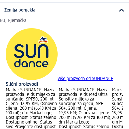
Zemlja porijekla
EU, Njemačka
Više proizvoda od SUNDANCE
Slični proizvodi
Marka: SUNDANCE; Naziv
Marka: SUNDANCE; Naziv
Marka: 
proizvoda: Kids mlijeko za
proizvoda: Kids Med Ultra
proizvod
sunčanje, SPF50, 200 ml;
Sensitiv mlijeko za
Sensitiv 
Cijena: 12,95 KM; Osnovna
sunčanje za djecu, SPF
sunčanje
cijena: 200 ml (6,48 KM za
50+, 200 ml; Cijena:
50+, 200
100 ml); dm Marka Logo;
19,95 KM; Osnovna cijena:
15,95 KM
Dostupnost: Status zeleno
200 ml (9,98 KM za 100 ml);
200 ml (
Dostupno online, Status
dm Marka Logo;
dm Mark
sivo Provjerite dostupnost
Dostupnost: Status zeleno
Dostupno