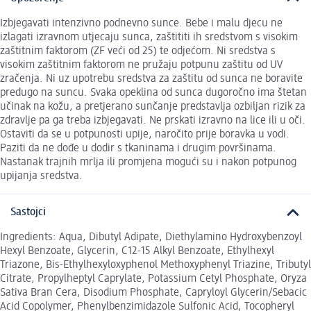
Izbjegavati intenzivno podnevno sunce. Bebe i malu djecu ne
izlagati izravnom utjecaju sunca, zaštititi ih sredstvom s visokim
zaštitnim faktorom (ZF veći od 25) te odjećom. Ni sredstva s
visokim zaštitnim faktorom ne pružaju potpunu zaštitu od UV
zračenja. Ni uz upotrebu sredstva za zaštitu od sunca ne boravite
predugo na suncu. Svaka opeklina od sunca dugoročno ima štetan
učinak na kožu, a pretjerano sunčanje predstavlja ozbiljan rizik za
zdravlje pa ga treba izbjegavati. Ne prskati izravno na lice ili u oči.
Ostaviti da se u potpunosti upije, naročito prije boravka u vodi.
Paziti da ne dođe u dodir s tkaninama i drugim površinama.
Nastanak trajnih mrlja ili promjena mogući su i nakon potpunog
upijanja sredstva.
Sastojci
Ingredients: Aqua, Dibutyl Adipate, Diethylamino Hydroxybenzoyl
Hexyl Benzoate, Glycerin, C12-15 Alkyl Benzoate, Ethylhexyl
Triazone, Bis-Ethylhexyloxyphenol Methoxyphenyl Triazine, Tributyl
Citrate, Propylheptyl Caprylate, Potassium Cetyl Phosphate, Oryza
Sativa Bran Cera, Disodium Phosphate, Capryloyl Glycerin/Sebacic
Acid Copolymer, Phenylbenzimidazole Sulfonic Acid, Tocopheryl