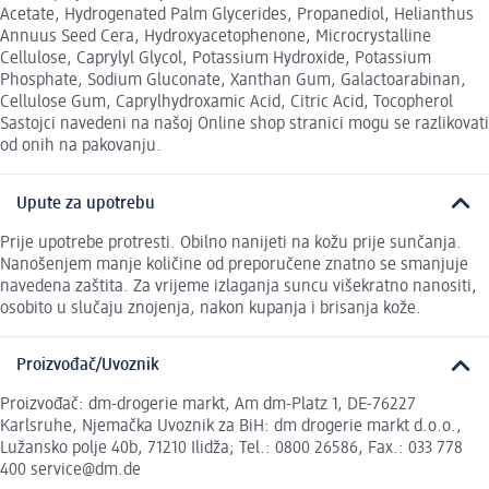
Acetate, Hydrogenated Palm Glycerides, Propanediol, Helianthus
Annuus Seed Cera, Hydroxyacetophenone, Microcrystalline
Cellulose, Caprylyl Glycol, Potassium Hydroxide, Potassium
Phosphate, Sodium Gluconate, Xanthan Gum, Galactoarabinan,
Cellulose Gum, Caprylhydroxamic Acid, Citric Acid, Tocopherol
Sastojci navedeni na našoj Online shop stranici mogu se razlikovati
od onih na pakovanju.
Upute za upotrebu
Prije upotrebe protresti. Obilno nanijeti na kožu prije sunčanja.
Nanošenjem manje količine od preporučene znatno se smanjuje
navedena zaštita. Za vrijeme izlaganja suncu višekratno nanositi,
osobito u slučaju znojenja, nakon kupanja i brisanja kože.
Proizvođač/Uvoznik
Proizvođač: dm-drogerie markt, Am dm-Platz 1, DE-76227
Karlsruhe, Njemačka Uvoznik za BiH: dm drogerie markt d.o.o.,
Lužansko polje 40b, 71210 Ilidža; Tel.: 0800 26586, Fax.: 033 778
400 service@dm.de