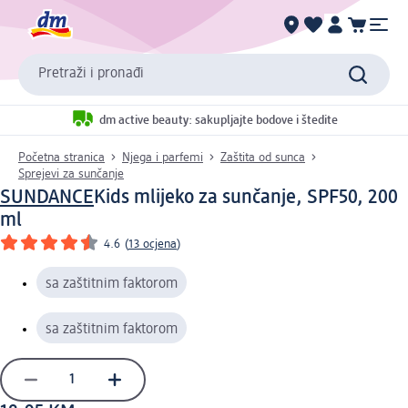
Pretraži i pronađi
dm active beauty: sakupljajte bodove i štedite
Početna stranica
Njega i parfemi
Zaštita od sunca
Sprejevi za sunčanje
SUNDANCE
Kids mlijeko za sunčanje, SPF50, 200
ml
4.6
(
13 ocjena
)
sa zaštitnim faktorom
sa zaštitnim faktorom