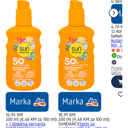
u Vašoj 
4,70 KM
12 kom. 
babylove
kupanje, 
kg), 12 
Dostu
Provjeri
Vašoj dm
16,95 KM
18,95 KM
200 ml (8,48 KM za 100 ml)
200 ml (9,48 KM za 100 ml)
+ 1 dodatna varijanta
SUNDANCE
Sprej za