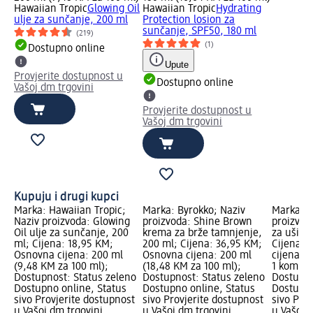
Hawaiian Tropic
Glowing Oil
Hawaiian Tropic
Hydrating
ulje za sunčanje, 200 ml
Protection losion za
sunčanje, SPF50, 180 ml
(219)
(1)
Dostupno online
Upute
Provjerite dostupnost u
Dostupno online
Vašoj dm trgovini
Provjerite dostupnost u
Vašoj dm trgovini
Kupuju i drugi kupci
Marka: Hawaiian Tropic;
Marka: Byrokko; Naziv
Marka: e
Naziv proizvoda: Glowing
proizvoda: Shine Brown
proizvod
Oil ulje za sunčanje, 200
krema za brže tamnjenje,
za uši, v
ml; Cijena: 18,95 KM;
200 ml; Cijena: 36,95 KM;
Cijena: 
Osnovna cijena: 200 ml
Osnovna cijena: 200 ml
cijena: 
(9,48 KM za 100 ml);
(18,48 KM za 100 ml);
1 kom.);
Dostupnost: Status zeleno
Dostupnost: Status zeleno
Dostupno
Dostupno online, Status
Dostupno online, Status
Dostupno
sivo Provjerite dostupnost
sivo Provjerite dostupnost
sivo Pro
u Vašoj dm trgovini
u Vašoj dm trgovini
u Vašoj 