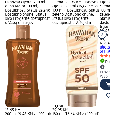
Osnovna cijena: 200 ml
Cijena: 29,95 KM; Osnovna
Cijena: 
(9,48 KM za 100 ml);
cijena: 180 ml (16,64 KM za
cijena: 
Dostupnost: Status zeleno
100 ml); Dostupnost: Status
100 ml);
Dostupno online, Status
zeleno Dostupno online,
zeleno D
sivo Provjerite dostupnost
Status sivo Provjerite
Status si
u Vašoj dm trgovini
dostupnost u Vašoj dm
dostupno
trgovini
28,95 K
200 ml (
ml)
NIVEA S
ulje za 
SPF 30, 
Dostu
Provjeri
Vašoj dm
trgovini
18,95 KM
29,95 KM
200 ml (9,48 KM za 100 ml)
180 ml (16,64 KM za 100 ml)