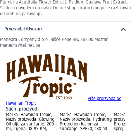
Plumeria Acutifolia Flower Extract, Psidium Guajava Fruit Extract.
Sastojci navedeni na našoj Online shop stranici mogu se razlikovati
od onih na pakovanju.
Proizvođač/Uvoznik
Manedra Company d.o.o. Bišće Polje BB, 88 000 Mostar
manedra@tel.net.ba
Više proizvoda od
Hawaiian Tropic
Slični proizvodi
Marka: Hawaiian Tropic;
Marka: Hawaiian Tropic;
Marka: N
Naziv proizvoda: Glowing
Naziv proizvoda: Hydrating
proizvod
Oil ulje za sunčanje, 200
Protection losion za
Bronze u
ml; Cijena: 18,95 KM;
sunčanje, SPF50, 180 ml;
spreju, 