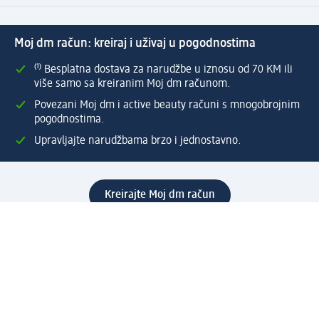
Moj dm račun: kreiraj i uživaj u pogodnostima
⁽¹⁾ Besplatna dostava za narudžbe u iznosu od 70 KM ili
više samo sa kreiranim Moj dm računom.
Povezani Moj dm i active beauty računi s mnogobrojnim
pogodnostima.
Upravljajte narudžbama brzo i jednostavno.
Kreirajte Moj dm račun
Pomoć
Programi i usluge
dm služba za korisnike
Načini i troškovi dostave
Povrat proizvoda