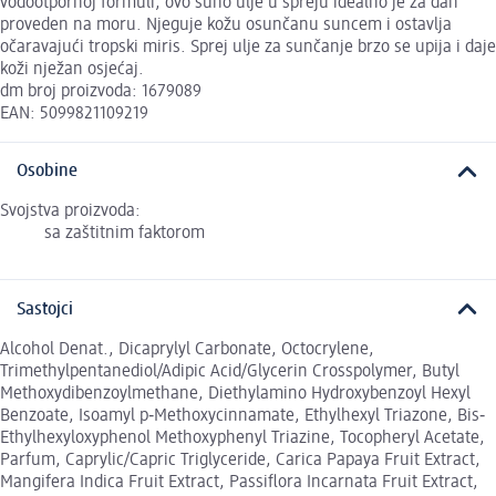
vodootpornoj formuli, ovo suho ulje u spreju idealno je za dan
proveden na moru. Njeguje kožu osunčanu suncem i ostavlja
očaravajući tropski miris. Sprej ulje za sunčanje brzo se upija i daje
koži nježan osjećaj.
dm broj proizvoda: 1679089
EAN: 5099821109219
Osobine
Svojstva proizvoda:
sa zaštitnim faktorom
Sastojci
Alcohol Denat., Dicaprylyl Carbonate, Octocrylene,
Trimethylpentanediol/Adipic Acid/Glycerin Crosspolymer, Butyl
Methoxydibenzoylmethane, Diethylamino Hydroxybenzoyl Hexyl
Benzoate, Isoamyl p‐Methoxycinnamate, Ethylhexyl Triazone, Bis‐
Ethylhexyloxyphenol Methoxyphenyl Triazine, Tocopheryl Acetate,
Parfum, Caprylic/Capric Triglyceride, Carica Papaya Fruit Extract,
Mangifera Indica Fruit Extract, Passiflora Incarnata Fruit Extract,