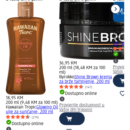
1,45 KM
50 kom. 
kom.)
ebelin
Pa
uši, više
Dostu
36,95 KM
Provjeri
200 ml (18,48 KM za 100
Vašoj dm
ml)
Byrokko
Shine Brown krema
za brže tamnjenje, 200 ml
(147)
Dostupno online
18,95 KM
200 ml (9,48 KM za 100 ml)
Provjerite dostupnost u
Hawaiian Tropic
Glowing Oil
Vašoj dm trgovini
ulje za sunčanje, 200 ml
(219)
Dostupno online