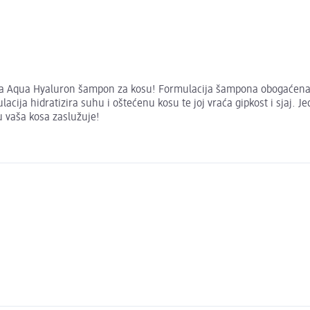
lea Aqua Hyaluron šampon za kosu! Formulacija šampona obogaćena h
lacija hidratizira suhu i oštećenu kosu te joj vraća gipkost i sjaj. 
 vaša kosa zaslužuje!