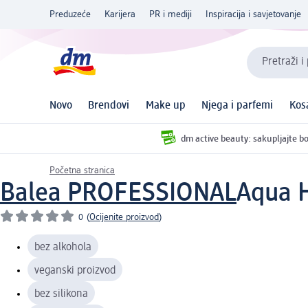
Preduzeće
Karijera
PR i mediji
Inspiracija i savjetovanje
Pretraži i
Novo
Brendovi
Make up
Njega i parfemi
Kos
dm active beauty: sakupljajte bo
Početna stranica
Balea PROFESSIONAL
Aqua 
0
(
Ocijenite proizvod
)
bez alkohola
veganski proizvod
bez silikona