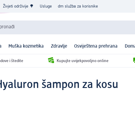
Živjeti održivije 🌳
Usluge
dm služba za korisnike
 pronađi
a
Muška kozmetika
Zdravlje
Osviještena prehrana
Doma
dove i štedite
Kupujte uvijekpovoljno online
Hyaluron šampon za kosu