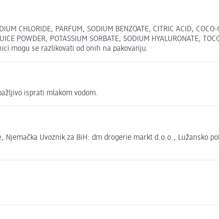
DIUM CHLORIDE, PARFUM, SODIUM BENZOATE, CITRIC ACID, COCO
UICE POWDER, POTASSIUM SORBATE, SODIUM HYALURONATE, TOCO
ici mogu se razlikovati od onih na pakovanju.
 pažljivo isprati mlakom vodom.
 Njemačka Uvoznik za BiH: dm drogerie markt d.o.o., Lužansko polje