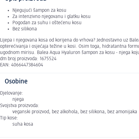
Njegujući šampon za kosu
Za intenzivno njegovanu i glatku kosu
Pogodan za suhu i oštećenu kosu
Bez silikona
Lijepa i njegovana kosa od korijena do vrhova? Jednostavno uz Ba
opterećivanja i osjećaja težine u kosi. Osim toga, hidratantna formu
ugodnom mirisu. Balea Aqua Hyaluron šampon za kosu - njega koju
dm broj proizvoda: 1675524
EAN: 4066447384604
Osobine
Djelovanje:
njega
Svojstva proizvoda:
veganski proizvod, bez alkohola, bez silikona, bez amonijaka
Tip kose:
suha kosa