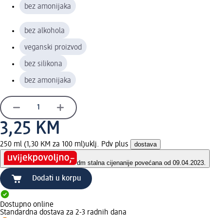
bez amonijaka
bez alkohola
veganski proizvod
bez silikona
bez amonijaka
3,25 KM
250 ml (1,30 KM za 100 ml)
uklj. Pdv plus
dostava
dm stalna cijena
nije povećana od 09.04.2023.
Dodati u korpu
Dostupno online
Standardna dostava za 2-3 radnih dana