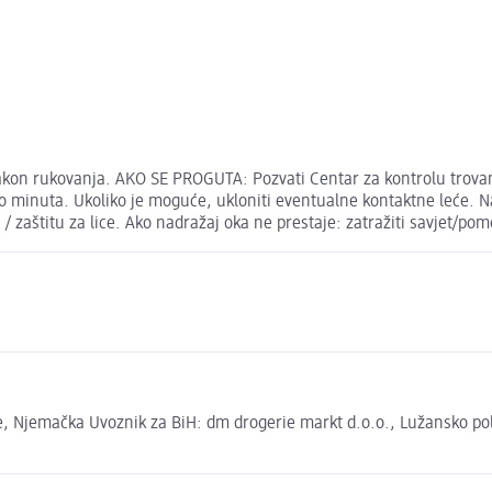
kon rukovanja. AKO SE PROGUTA: Pozvati Centar za kontrolu trovanja
minuta. Ukoliko je moguće, ukloniti eventualne kontaktne leće. Nas
i / zaštitu za lice. Ako nadražaj oka ne prestaje: zatražiti savjet/pom
 Njemačka Uvoznik za BiH: dm drogerie markt d.o.o., Lužansko polje