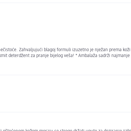
ečistoće. Zahvaljujući blagoj formuli izuzetno je nježan prema koži i
kmit deterdžent za pranje bijelog veša! * Ambalaža sadrži najmanje 