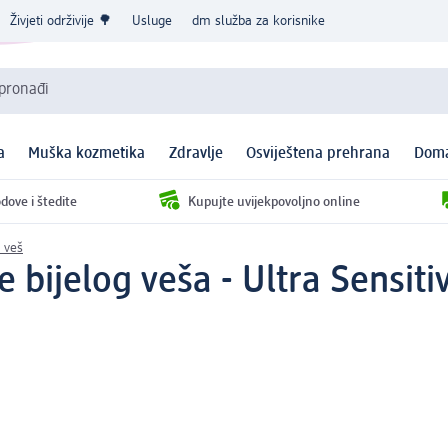
Živjeti održivije 🌳
Usluge
dm služba za korisnike
 pronađi
a
Muška kozmetika
Zdravlje
Osviještena prehrana
Doma
dove i štedite
Kupujte uvijekpovoljno online
 veš
 bijelog veša - Ultra Sensitiv