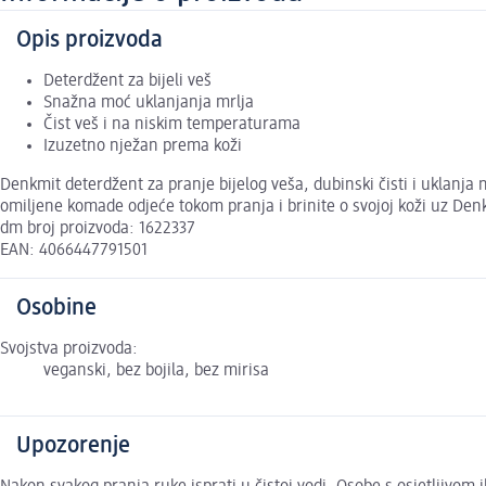
Opis proizvoda
Deterdžent za bijeli veš
Snažna moć uklanjanja mrlja
Čist veš i na niskim temperaturama
Izuzetno nježan prema koži
Denkmit deterdžent za pranje bijelog veša, dubinski čisti i uklanja n
omiljene komade odjeće tokom pranja i brinite o svojoj koži uz Den
dm broj proizvoda: 1622337
EAN: 4066447791501
Osobine
Svojstva proizvoda:
veganski, bez bojila, bez mirisa
Upozorenje