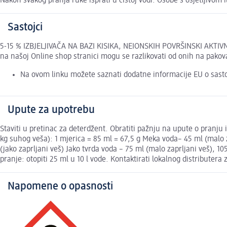
Nakon svakog pranja ruke isprati u čistoj vodi. Osobe s osjetljivom
Sastojci
5-15 % IZBJELJIVAČA NA BAZI KISIKA, NEIONSKIH POVRŠINSKI AKTI
na našoj Online shop stranici mogu se razlikovati od onih na pakov
Na ovom linku možete saznati dodatne informacije EU o sast
Upute za upotrebu
Staviti u pretinac za deterdžent. Obratiti pažnju na upute o pranju 
kg suhog veša): 1 mjerica = 85 ml = 67,5 g Meka voda– 45 ml (malo za
(jako zaprljani veš) Jako tvrda voda – 75 ml (malo zaprljani veš), 10
pranje: otopiti 25 ml u 10 l vode. Kontaktirati lokalnog distributera 
Napomene o opasnosti