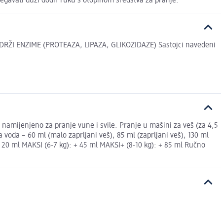
jegavati duži dodir ruku s otopinom sredstva za pranje.
DRŽI ENZIME (PROTEAZA, LIPAZA, GLIKOZIDAZE) Sastojci navedeni
je namijenjeno za pranje vune i svile. Pranje u mašini za veš (za 4,5
a voda – 60 ml (malo zaprljani veš), 85 ml (zaprljani veš), 130 ml
: - 20 ml MAKSI (6-7 kg): + 45 ml MAKSI+ (8-10 kg): + 85 ml Ručno