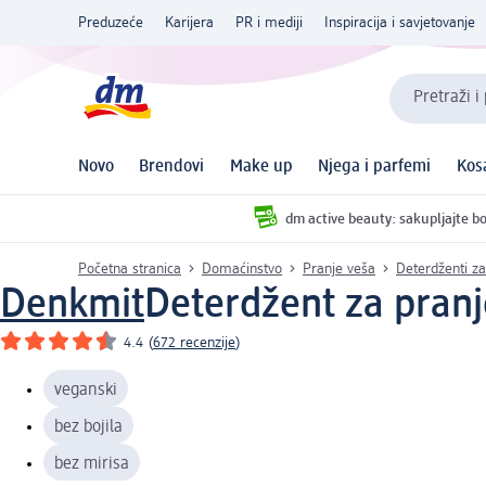
Preduzeće
Karijera
PR i mediji
Inspiracija i savjetovanje
Pretraži i
Novo
Brendovi
Make up
Njega i parfemi
Kos
dm active beauty: sakupljajte bo
Početna stranica
Domaćinstvo
Pranje veša
Deterdženti za
Denkmit
Deterdžent za pranje
4.4
(
672 recenzije
)
veganski
bez bojila
bez mirisa