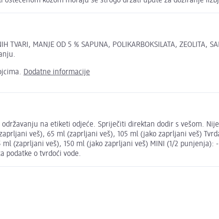
 ili oštećenom kožom moraju se strogo držati upute za doziranje iizb
VNIH TVARI, MANJE OD 5 % SAPUNA, POLIKARBOKSILATA, ZEOLITA, SA
anju.
ojcima.
Dodatne informacije
i održavanju na etiketi odjeće. Spriječiti direktan dodir s vešom. Ni
prljani veš), 65 ml (zaprljani veš), 105 ml (jako zaprljani veš) Tvrd
5 ml (zaprljani veš), 150 ml (jako zaprljani veš) MINI (1/2 punjenja)
za podatke o tvrdoći vode.