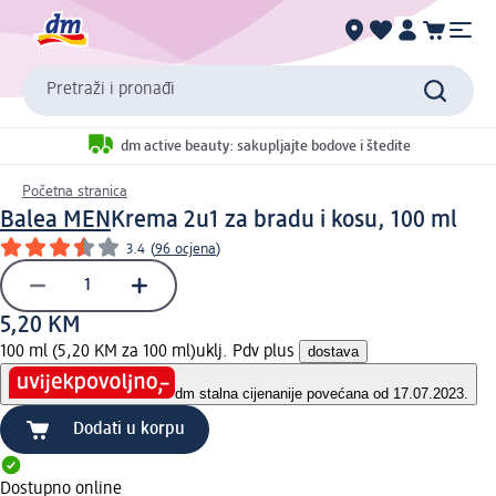
Pretraži i pronađi
dm active beauty: sakupljajte bodove i štedite
Početna stranica
Balea MEN
Krema 2u1 za bradu i kosu, 100 ml
3.4
(
96 ocjena
)
5,20 KM
100 ml (5,20 KM za 100 ml)
uklj. Pdv plus
dostava
dm stalna cijena
nije povećana od 17.07.2023.
Dodati u korpu
Dostupno online