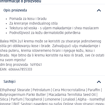
Informacije o proizvodu
Opis proizvoda
Pomada za kosu i bradu
Za kreiranje individualnog stila
Tekstura od voska - s uljem makadamije i shea maslacem
Podnošljivost za kožu dermatološki potvrđena
Balea MEN 2u1 krema može se koristiti za stvaranje jedinstvenog
stila pri oblikovanju kose i brade. Zahvaljujući ulju makadamije i
shea puteru, krema istovremeno hrani i njeguje kožu, kosu i
bradu. Nije bitno da li kremu koristite na kosi ili bradi, sve će ostati
na svom mjestu!
dm broj proizvoda: 1491041
EAN: 4066447855333
Sastojci
Ethylhexyl Stearate | Petrolatum | Cera Microcristallina | Paraffin |
Butyrospermum Parkii Butter | Macadamia Ternifolia Seed Oil |
Silica | Parfum | Tocopherol | Limonene | Linalool | Alpha - Isomethyl
Ionone | BHT Sastojci navedeni na našoj Online shop stranici mogu