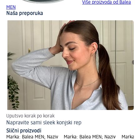
Više proizvoda od Balea
MEN
Naša preporuka
Uputsvo korak po korak
Ka
Napravite sami sleek konjski rep
Sl
Slični proizvodi
Marka: Balea MEN; Naziv
Marka: Balea MEN; Naziv
Marka: B