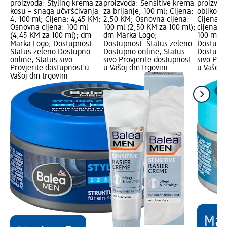
proizvoda: Styling krema za
proizvoda: Sensitive krema
proizvod
kosu – snaga učvršćivanja
za brijanje, 100 ml; Cijena:
oblikova
4, 100 ml; Cijena: 4,45 KM;
2,50 KM; Osnovna cijena:
Cijena: 
Osnovna cijena: 100 ml
100 ml (2,50 KM za 100 ml);
cijena: 
(4,45 KM za 100 ml); dm
dm Marka Logo;
100 ml);
Marka Logo; Dostupnost:
Dostupnost: Status zeleno
Dostupno
Status zeleno Dostupno
Dostupno online, Status
Dostupno
online, Status sivo
sivo Provjerite dostupnost
sivo Pro
Provjerite dostupnost u
u Vašoj dm trgovini
u Vašoj 
Vašoj dm trgovini