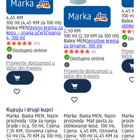
4,45 KM
100 ml (
4,45 KM
Balea M
100 ml (4,45 KM za 100 ml)
oblikova
Balea MEN
Styling krema za
2,50 KM
kosu – snaga učvršćivanja
100 ml (2,50 KM za 100 ml)
4, 100 ml
Dostu
Balea MEN
Sensitive krema
(51)
za brijanje, 100 ml
Dostupno online
Provjeri
(3)
Vašoj dm
Dostupno online
Provjerite dostupnost u
Vašoj dm trgovini
Provjerite dostupnost u
Vašoj dm trgovini
Kupuju i drugi kupci
Marka: Balea MEN; Naziv
Marka: Balea MEN; Naziv
Marka: B
proizvoda: Ulje za njegu
proizvoda: Mat pasta za
proizvod
brade i lica, 50 ml; Cijena:
oblikovanje kose, 100 ml;
Extreme 
7,35 KM; Osnovna cijena:
Cijena: 4,45 KM; Osnovna
Cijena: 
50 ml (14,70 KM za 100 ml);
cijena: 100 ml (4,45 KM za
cijena: 