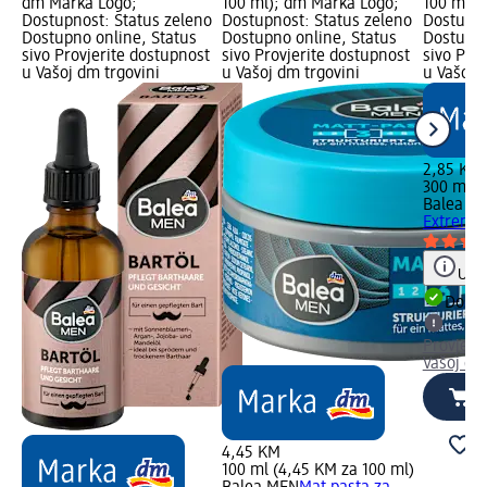
dm Marka Logo;
100 ml); dm Marka Logo;
100 ml);
Dostupnost: Status zeleno
Dostupnost: Status zeleno
Dostupno
Dostupno online, Status
Dostupno online, Status
Dostupno
sivo Provjerite dostupnost
sivo Provjerite dostupnost
sivo Pro
u Vašoj dm trgovini
u Vašoj dm trgovini
u Vašoj 
2,85 KM
300 ml (
Balea M
Extreme 
Uput
Dostu
Provjeri
Vašoj dm
4,45 KM
100 ml (4,45 KM za 100 ml)