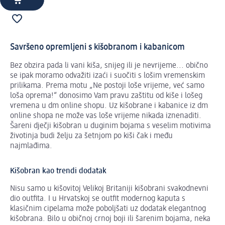
Savršeno opremljeni s kišobranom i kabanicom
Bez obzira pada li vani kiša, snijeg ili je nevrijeme... obično
se ipak moramo odvažiti izaći i suočiti s lošim vremenskim
prilikama. Prema motu „Ne postoji loše vrijeme, već samo
loša oprema!“ donosimo Vam pravu zaštitu od kiše i lošeg
vremena u dm online shopu. Uz kišobrane i kabanice iz dm
online shopa ne može vas loše vrijeme nikada iznenaditi.
Šareni dječji kišobran u duginim bojama s veselim motivima
životinja budi želju za šetnjom po kiši čak i među
najmlađima.
Kišobran kao trendi dodatak
Nisu samo u kišovitoj Velikoj Britaniji kišobrani svakodnevni
dio outfita. I u Hrvatskoj se outfit modernog kaputa s
klasičnim cipelama može poboljšati uz dodatak elegantnog
kišobrana. Bilo u običnoj crnoj boji ili šarenim bojama, neka