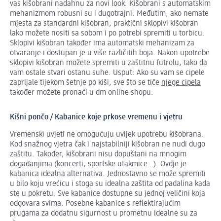
vas kišobrani nadahnu za novi look. Kišobrani s automatskim
mehanizmom robusni su i dugotrajni. Međutim, ako nemate
mjesta za standardni kišobran, praktični sklopivi kišobran
lako možete nositi sa sobom i po potrebi spremiti u torbicu.
Sklopivi kišobran također ima automatski mehanizam za
otvaranje i dostupan je u više različitih boja. Nakon upotrebe
sklopivi kišobran možete spremiti u zaštitnu futrolu, tako da
vam ostale stvari ostanu suhe. Usput: Ako su vam se cipele
zaprljale tijekom šetnje po kiši, sve što se tiče
njege cipela
također možete pronaći u dm online shopu.
Kišni pončo / Kabanice koje prkose vremenu i vjetru
Vremenski uvjeti ne omogućuju uvijek upotrebu kišobrana.
Kod snažnog vjetra čak i najstabilniji kišobran ne nudi dugo
zaštitu. Također, kišobrani nisu dopuštani na mnogim
događanjima (koncerti, sportske utakmice…). Ovdje je
kabanica idealna alternativa. Jednostavno se može spremiti
u bilo koju vrećicu i stoga su idealna zaštita od padalina kada
ste u pokretu. Sve kabanice dostupne su jednoj veličini koja
odgovara svima. Posebne kabanice s reflektirajućim
prugama za dodatnu sigurnost u prometnu idealne su za