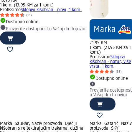
13,95 KM
1 kom. (13,95 KM za 1 kom.)
Profissimo
Sklopivi kišobran - plavi, 1 kom.
(15)
Dostupno online
Provjerite dostupnost u Vašoj dm trgovini
21,95 KM
1 kom. (21,95 KM za 1
kom.)
Profissimo
Sklopivi
kišobran - natur, više
vrsta, 1 kom.
(38)
Dostupno online
Provjerite dostupnost
u Vašoj dm trgovini
Marka: SauBär; Naziv proizvoda: Dječiji
Marka: Gatarić; Naziv
kišobran s reflektirajućim trakama, dužina
proizvoda: SKY