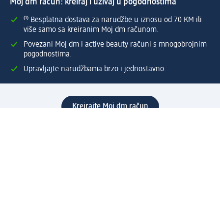
Moj dm račun: kreiraj i uživaj u pogodnostima
⁽¹⁾ Besplatna dostava za narudžbe u iznosu od 70 KM ili
više samo sa kreiranim Moj dm računom.
Povezani Moj dm i active beauty računi s mnogobrojnim
pogodnostima.
Upravljajte narudžbama brzo i jednostavno.
Kreirajte Moj dm račun
Pomoć
Programi i usluge
dm služba za korisnike
Načini i troškovi dostave
Povrat proizvoda
Preduzeće
O nama
Odgovornost
Karijera
PR i mediji