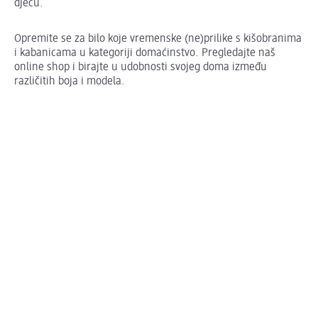
djecu.
Opremite se za bilo koje vremenske (ne)prilike s kišobranima
i kabanicama u kategoriji domaćinstvo. Pregledajte naš
online shop i birajte u udobnosti svojeg doma između
različitih boja i modela.