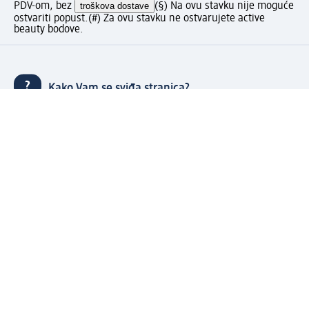
PDV-om, bez
troškova dostave
(§) Na ovu stavku nije moguće
ostvariti popust.
(#) Za ovu stavku ne ostvarujete active
beauty bodove.
Kako Vam se sviđa stranica?
Moj dm račun: kreiraj i uživaj u pogodnostima
⁽¹⁾ Besplatna dostava za narudžbe u iznosu od 70 KM ili
više samo sa kreiranim Moj dm računom.
Povezani Moj dm i active beauty računi s mnogobrojnim
pogodnostima.
Upravljajte narudžbama brzo i jednostavno.