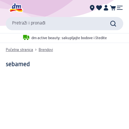
Pretraži i pronađi
dm active beauty: sakupljajte bodove i štedite
Početna stranica
Brendovi
sebamed