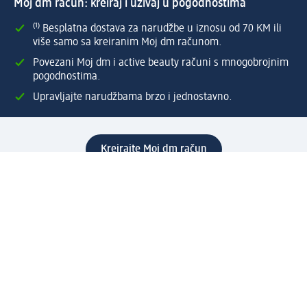
Moj dm račun: kreiraj i uživaj u pogodnostima
⁽¹⁾ Besplatna dostava za narudžbe u iznosu od 70 KM ili
više samo sa kreiranim Moj dm računom.
Povezani Moj dm i active beauty računi s mnogobrojnim
pogodnostima.
Upravljajte narudžbama brzo i jednostavno.
Kreirajte Moj dm račun
Pomoć
Programi i usluge
dm služba za korisnike
Načini i troškovi dostave
Povrat proizvoda
Preduzeće
O nama
Odgovornost
Karijera
PR i mediji