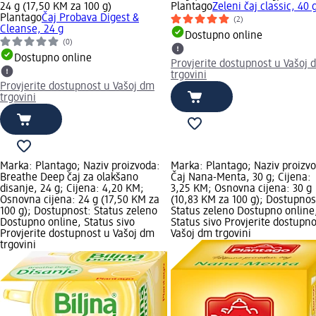
24 g (17,50 KM za 100 g)
Plantago
Zeleni čaj classic, 40 
Plantago
Čaj Probava Digest &
(2)
Cleanse, 24 g
Dostupno online
(0)
Dostupno online
Provjerite dostupnost u Vašoj 
trgovini
Provjerite dostupnost u Vašoj dm
trgovini
Marka: Plantago; Naziv proizvoda:
Marka: Plantago; Naziv proizv
Breathe Deep čaj za olakšano
Čaj Nana-Menta, 30 g; Cijena:
disanje, 24 g; Cijena: 4,20 KM;
3,25 KM; Osnovna cijena: 30 g
Osnovna cijena: 24 g (17,50 KM za
(10,83 KM za 100 g); Dostupnos
100 g); Dostupnost: Status zeleno
Status zeleno Dostupno online
Dostupno online, Status sivo
Status sivo Provjerite dostupno
Provjerite dostupnost u Vašoj dm
Vašoj dm trgovini
trgovini