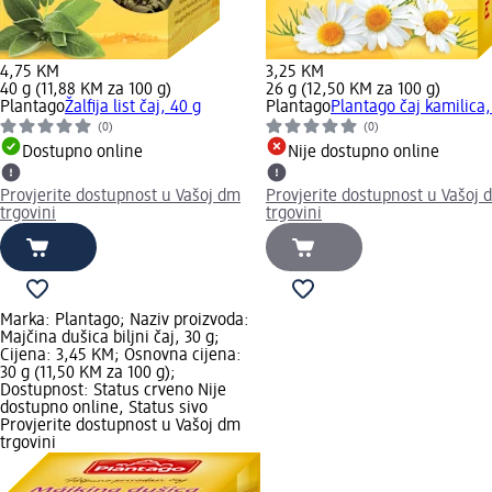
4,75 KM
3,25 KM
40 g (11,88 KM za 100 g)
26 g (12,50 KM za 100 g)
Plantago
Žalfija list čaj, 40 g
Plantago
Plantago čaj kamilica,
(0)
(0)
Dostupno online
Nije dostupno online
Provjerite dostupnost u Vašoj dm
Provjerite dostupnost u Vašoj 
trgovini
trgovini
Marka: Plantago; Naziv proizvoda:
Majčina dušica biljni čaj, 30 g;
Cijena: 3,45 KM; Osnovna cijena:
30 g (11,50 KM za 100 g);
Dostupnost: Status crveno Nije
dostupno online, Status sivo
Provjerite dostupnost u Vašoj dm
trgovini