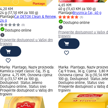
4,65 KM
4,20 KM
40 g (11,63 KM za 100 g)
24 g (17,50 KM za 100 g)
Plantago
Brusnica čaj, 40 g
Plantago
Čaj DETOX Clean & Renew,
(3)
24 g
Dostupno online
(0)
Dostupno online
Provjerite dostupnost u Vašoj 
trgovini
Provjerite dostupnost u Vašoj dm
trgovini
Marka: Plantago; Naziv proizvoda:
Marka: Plantago; Naziv proizv
Kamilica cvijet classic čaj, 35 g;
Čaj 9 trava, 36 g; Cijena: 3,80 
Cijena: 4,75 KM; Osnovna cijena:
Osnovna cijena: 36 g (10,56 KM
35 g (13,57 KM za 100 g);
100 g); Dostupnost: Status zel
Dostupnost: Status zeleno
Dostupno online, Status sivo
Dostupno online, Status sivo
Provjerite dostupnost u Vašoj 
Provjerite dostupnost u Vašoj dm
trgovini
trgovini